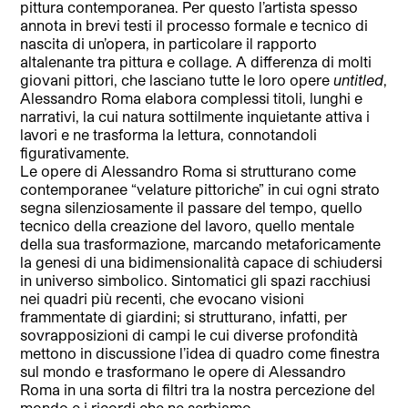
pittura contemporanea. Per questo l’artista spesso
annota in brevi testi il processo formale e tecnico di
nascita di un’opera, in particolare il rapporto
altalenante tra pittura e collage. A differenza di molti
giovani pittori, che lasciano tutte le loro opere
untitled
,
Alessandro Roma elabora complessi titoli, lunghi e
narrativi, la cui natura sottilmente inquietante attiva i
lavori e ne trasforma la lettura, connotandoli
figurativamente.
Le opere di Alessandro Roma si strutturano come
contemporanee “velature pittoriche” in cui ogni strato
segna silenziosamente il passare del tempo, quello
tecnico della creazione del lavoro, quello mentale
della sua trasformazione, marcando metaforicamente
la genesi di una bidimensionalità capace di schiudersi
in universo simbolico. Sintomatici gli spazi racchiusi
nei quadri più recenti, che evocano visioni
frammentate di giardini; si strutturano, infatti, per
sovrapposizioni di campi le cui diverse profondità
mettono in discussione l’idea di quadro come finestra
sul mondo e trasformano le opere di Alessandro
Roma in una sorta di filtri tra la nostra percezione del
mondo e i ricordi che ne serbiamo.