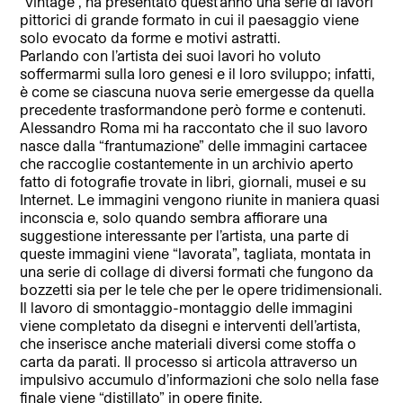
“vintage”, ha presentato quest’anno una serie di lavori
pittorici di grande formato in cui il paesaggio viene
solo evocato da forme e motivi astratti.
Parlando con l’artista dei suoi lavori ho voluto
soffermarmi sulla loro genesi e il loro sviluppo; infatti,
è come se ciascuna nuova serie emergesse da quella
precedente trasformandone però forme e contenuti.
Alessandro Roma mi ha raccontato che il suo lavoro
nasce dalla “frantumazione” delle immagini cartacee
che raccoglie costantemente in un archivio aperto
fatto di fotografie trovate in libri, giornali, musei e su
Internet. Le immagini vengono riunite in maniera quasi
inconscia e, solo quando sembra affiorare una
suggestione interessante per l’artista, una parte di
queste immagini viene “lavorata”, tagliata, montata in
una serie di collage di diversi formati che fungono da
bozzetti sia per le tele che per le opere tridimensionali.
Il lavoro di smontaggio-montaggio delle immagini
viene completato da disegni e interventi dell’artista,
che inserisce anche materiali diversi come stoffa o
carta da parati. Il processo si articola attraverso un
impulsivo accumulo d’informazioni che solo nella fase
finale viene “distillato” in opere finite.