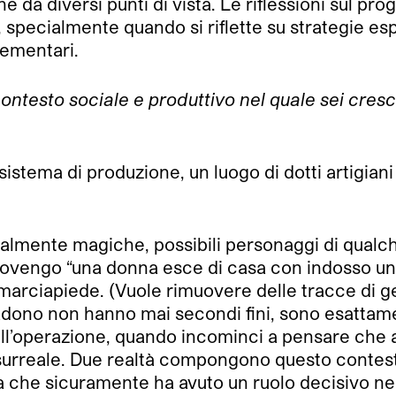
 da diversi punti di vista. Le riflessioni sul p
pecialmente quando si riflette su strategie esp
lementari.
ontesto sociale e produttivo nel quale sei cresci
stema di produzione, un luogo di dotti artigiani c
zialmente magiche, possibili personaggi di qualch
rovengo “una donna esce di casa con indosso un g
l marciapiede. (Vuole rimuovere delle tracce di ges
no non hanno mai secondi fini, sono esattament
l’operazione, quando incominci a pensare che an
 surreale. Due realtà compongono questo contesto
 che sicuramente ha avuto un ruolo decisivo nella