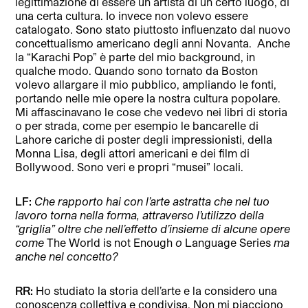
legittimazione di essere un artista di un certo luogo, di
una certa cultura. Io invece non volevo essere
catalogato. Sono stato piuttosto influenzato dal nuovo
concettualismo americano degli anni Novanta. Anche
la “Karachi Pop” è parte del mio background, in
qualche modo. Quando sono tornato da Boston
volevo allargare il mio pubblico, ampliando le fonti,
portando nelle mie opere la nostra cultura popolare.
Mi affascinavano le cose che vedevo nei libri di storia
o per strada, come per esempio le bancarelle di
Lahore cariche di poster degli impressionisti, della
Monna Lisa, degli attori americani e dei film di
Bollywood. Sono veri e propri “musei” locali.
LF:
Che rapporto hai con l’arte astratta che nel tuo
lavoro torna nella forma, attraverso l’utilizzo della
“
griglia
”
oltre che nell’effetto d’insieme di alcune opere
come
The World is not Enough
o
Language Series
ma
anche nel concetto?
RR:
Ho studiato la storia dell’arte e la considero una
conoscenza collettiva e condivisa. Non mi piacciono