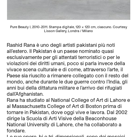
Pure Beauty I, 2010-2011. Stampa digitale, 120 x 120 cm, ciascuno. Courtesy
Lisson Gallery, Londra / Milano
Rashid Rana è uno degli artisti pakistani più noti
all’estero. Il Pakistan è un paese nominato quasi
esclusivamente per gli attentati terroristici o per le
violazioni dei diritti umani, poco si parla invece della
vivace scena culturale e di come, attraverso l’arte, il
Paese sia riuscito a rimanere collegato con il resto del
mondo, anche durante le due guerre contro l’India, gli
anni bui della dittatura militare e l’arrivo dei rifugiati
dall’Afghanistan.
Rana ha studiato al National College of Art di Lahore e
al Massachusetts College of Art di Boston prima di
tornare in Pakistan, dove oggi vive e lavora. Dal 2002
dirige la Scuola di Arti Visive della Beaconhouse
National University di Lahore, che ha collaborato a
fondare.
Le sue opere, bi o tri-dimensionali, sono dei mosaici