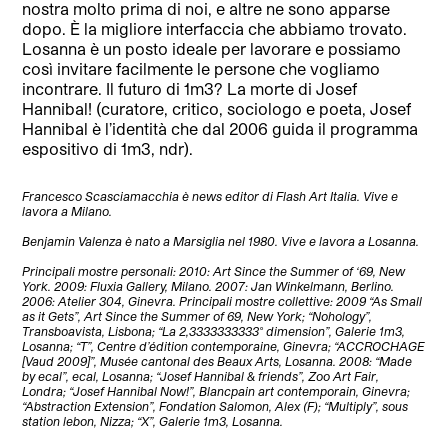
nostra molto prima di noi, e altre ne sono apparse
dopo. È la migliore interfaccia che abbiamo trovato.
Losanna è un posto ideale per lavorare e possiamo
così invitare facilmente le persone che vogliamo
incontrare. Il futuro di 1m3? La morte di Josef
Hannibal! (curatore, critico, sociologo e poeta, Josef
Hannibal è l’identità che dal 2006 guida il programma
espositivo di 1m3, ndr).
Francesco Scasciamacchia è news editor di Flash Art Italia. Vive e
lavora a Milano.
Benjamin Valenza è nato a Marsiglia nel 1980. Vive e lavora a Losanna.
Principali mostre personali: 2010: Art Since the Summer of ‘69, New
York. 2009: Fluxia Gallery, Milano. 2007: Jan Winkelmann, Berlino.
2006: Atelier 304, Ginevra. Principali mostre collettive: 2009 “As Small
as it Gets”, Art Since the Summer of 69, New York; “Nohology”,
Transboavista, Lisbona; “La 2,3333333333° dimension”, Galerie 1m3,
Losanna; “T”, Centre d’édition contemporaine, Ginevra; “ACCROCHAGE
[Vaud 2009]”, Musée cantonal des Beaux Arts, Losanna. 2008: “Made
by ecal”, ecal, Losanna; “Josef Hannibal & friends”, Zoo Art Fair,
Londra; “Josef Hannibal Now!”, Blancpain art contemporain, Ginevra;
“Abstraction Extension”, Fondation Salomon, Alex (F); “Multiply”, sous
station lebon, Nizza; “X”, Galerie 1m3, Losanna.