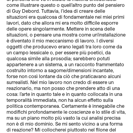
come illustrare questo o quell’altro punto del pensiero
di Guy Debord. Tuttavia, l’idea di creare delle
situazioni era qualcosa di fondamentale nei miei primi
lavori, dato che allora mi era molto difficile esporre
delle opere singolarmente. Mettere in scena delle
situazioni, o pensare una mostra come un’installazione
è diventato il mio meccanismo di lavoro. I diversi
oggetti che producevo erano legati tra loro come da
un campo lessicale o, per essere più poetici, da
qualcosa simile alla prosodia; sarebbero potuti
appartenere a un sistema, a un racconto frammentato
costruito intorno a sagome/dimensioni incantate,
forse non così lontane da ciò che praticavano alcuni
surrealisti. Nel mio lavoro non credo di essere un
reazionario, ma non posso che prendere atto di una
cosa: l’arte in quanto tale e in quanto collocata in una
temporalità immediata, non ha alcun effetto sulla
politica contemporanea. Certamente è innegabile che
modifichi profondamente le coscienze e lo stile di vita,
ma su un piano molto più vasto la cui analisi precisa
non è di mio dominio. Se mi sento vicino a una forma
di reazione? Mi collocherei piuttosto nel filone del