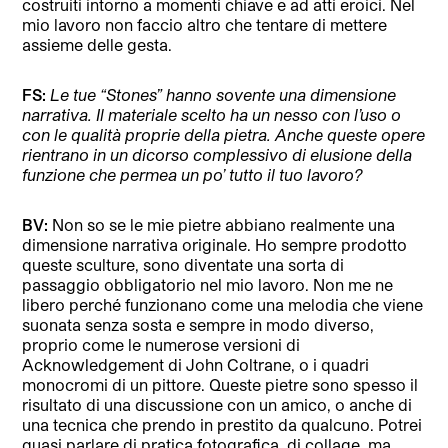
costruiti intorno a momenti chiave e ad atti eroici. Nel
mio lavoro non faccio altro che tentare di mettere
assieme delle gesta.
FS:
Le tue “Stones” hanno sovente una dimensione
narrativa. Il materiale scelto ha un nesso con l’uso o
con le qualità proprie della pietra. Anche queste opere
rientrano in un dicorso complessivo di elusione della
funzione che permea un po’ tutto il tuo lavoro?
BV:
Non so se le mie pietre abbiano realmente una
dimensione narrativa originale. Ho sempre prodotto
queste sculture, sono diventate una sorta di
passaggio obbligatorio nel mio lavoro. Non me ne
libero perché funzionano come una melodia che viene
suonata senza sosta e sempre in modo diverso,
proprio come le numerose versioni di
Acknowledgement di John Coltrane, o i quadri
monocromi di un pittore. Queste pietre sono spesso il
risultato di una discussione con un amico, o anche di
una tecnica che prendo in prestito da qualcuno. Potrei
quasi parlare di pratica fotografica, di collage, ma