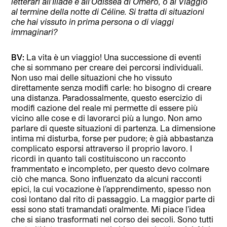
letterari all’Iliade e all’Odissea di Omero, o al Viaggio
al termine della notte di Céline. Si tratta di situazioni
che hai vissuto in prima persona o di viaggi
immaginari?
BV:
La vita è un viaggio! Una successione di eventi
che si sommano per creare dei percorsi individuali.
Non uso mai delle situazioni che ho vissuto
direttamente senza modifi carle: ho bisogno di creare
una distanza. Paradossalmente, questo esercizio di
modifi cazione del reale mi permette di essere più
vicino alle cose e di lavorarci più a lungo. Non amo
parlare di queste situazioni di partenza. La dimensione
intima mi disturba, forse per pudore; è già abbastanza
complicato esporsi attraverso il proprio lavoro. I
ricordi in quanto tali costituiscono un racconto
frammentato e incompleto, per questo devo colmare
ciò che manca. Sono influenzato da alcuni racconti
epici, la cui vocazione è l’apprendimento, spesso non
così lontano dal rito di passaggio. La maggior parte di
essi sono stati tramandati oralmente. Mi piace l’idea
che si siano trasformati nel corso dei secoli. Sono tutti