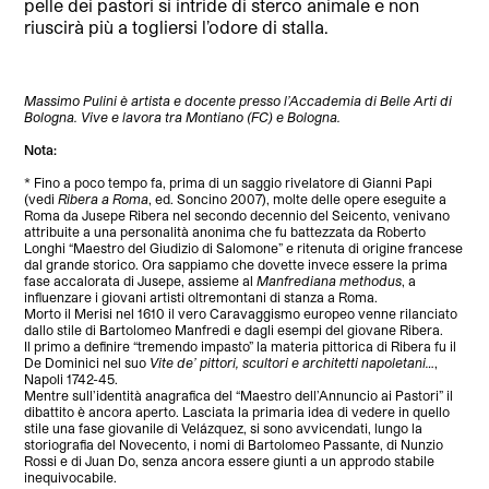
pelle dei pastori si intride di sterco animale e non
riuscirà più a togliersi l’odore di stalla.
Massimo Pulini è artista e docente presso l’Accademia di Belle Arti di
Bologna. Vive e lavora tra Montiano (FC) e Bologna.
Nota:
* Fino a poco tempo fa, prima di un saggio rivelatore di Gianni Papi
(vedi
Ribera a Roma
, ed. Soncino 2007), molte delle opere eseguite a
Roma da Jusepe Ribera nel secondo decennio del Seicento, venivano
attribuite a una personalità anonima che fu battezzata da Roberto
Longhi “Maestro del Giudizio di Salomone” e ritenuta di origine francese
dal grande storico. Ora sappiamo che dovette invece essere la prima
fase accalorata di Jusepe, assieme al
Manfrediana methodus
, a
influenzare i giovani artisti oltremontani di stanza a Roma.
Morto il Merisi nel 1610 il vero Caravaggismo europeo venne rilanciato
dallo stile di Bartolomeo Manfredi e dagli esempi del giovane Ribera.
Il primo a definire “tremendo impasto” la materia pittorica di Ribera fu il
De Dominici nel suo
Vite de’ pittori, scultori e architetti napoletani…
,
Napoli 1742-45.
Mentre sull’identità anagrafica del “Maestro dell’Annuncio ai Pastori” il
dibattito è ancora aperto. Lasciata la primaria idea di vedere in quello
stile una fase giovanile di Velázquez, si sono avvicendati, lungo la
storiografia del Novecento, i nomi di Bartolomeo Passante, di Nunzio
Rossi e di Juan Do, senza ancora essere giunti a un approdo stabile
inequivocabile.