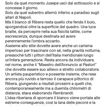
Solo da quel momento Jusepe uscì dal sottosuolo e si
concesse il giorno.
Solo da quel subentro alternò inferno a paradiso sugli
altari di Napoli.
Ma il bianco di Ribera resta quello che fende il buio,
sporgendosi oltre la superficie del quadro. Una luce
braille, da percepire nella sua fisicità tattile, come
escrescenza, dunque destinata ad avere
perennemente l’ombra accanto.
Assieme allo stile dovette avere anche un carisma
imperioso per trascinare con sé, nella gravità notturna,
pressoché tutti i pittori dell’Italia meridionale lungo
un’intera generazione. Resta ancora da individuare,
nel nome, anche il “Maestro dell’Annuncio ai Pastori”
che dovette essere suo allievo e stretto collaboratore.
Un artista pauperistico e possente insieme, che rese
ancora più ruvido e terroso il carapace pittorico di
Ribera, giungendo a risultati prossimi a quelli che,
contemporaneamente ma a duemila chilometri di
distanza, stava elaborando Rembrandt.
L’idea riberiana di sporcare il bianco viene portata alle
estreme conseguenze, così la lana delle pecore e la