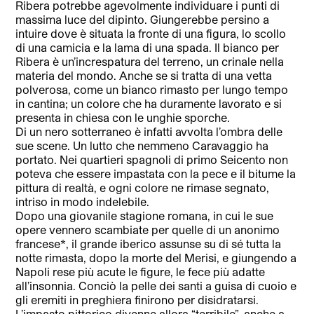
Ribera potrebbe agevolmente individuare i punti di
massima luce del dipinto. Giungerebbe persino a
intuire dove è situata la fronte di una figura, lo scollo
di una camicia e la lama di una spada. Il bianco per
Ribera è un’increspatura del terreno, un crinale nella
materia del mondo. Anche se si tratta di una vetta
polverosa, come un bianco rimasto per lungo tempo
in cantina; un colore che ha duramente lavorato e si
presenta in chiesa con le unghie sporche.
Di un nero sotterraneo è infatti avvolta l’ombra delle
sue scene. Un lutto che nemmeno Caravaggio ha
portato. Nei quartieri spagnoli di primo Seicento non
poteva che essere impastata con la pece e il bitume la
pittura di realtà, e ogni colore ne rimase segnato,
intriso in modo indelebile.
Dopo una giovanile stagione romana, in cui le sue
opere vennero scambiate per quelle di un anonimo
francese*, il grande iberico assunse su di sé tutta la
notte rimasta, dopo la morte del Merisi, e giungendo a
Napoli rese più acute le figure, le fece più adatte
all’insonnia. Conciò la pelle dei santi a guisa di cuoio e
gli eremiti in preghiera finirono per disidratarsi.
L’impasto pittorico divenne allora “terribile”, anche a