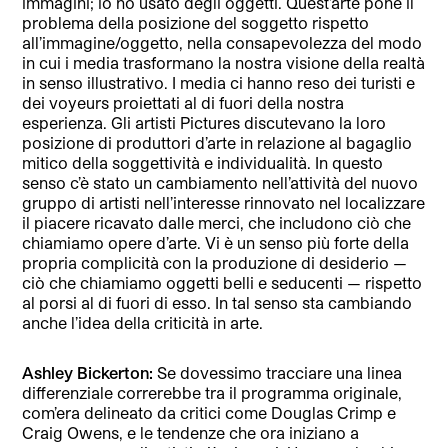
immagini; io ho usato degli oggetti. Quest’arte pone il
problema della posizione del soggetto rispetto
all’immagine/oggetto, nella consapevolezza del modo
in cui i media trasformano la nostra visione della realtà
in senso illustrativo. I media ci hanno reso dei turisti e
dei voyeurs proiettati al di fuori della nostra
esperienza. Gli artisti Pictures discutevano la loro
posizione di produttori d’arte in relazione al bagaglio
mitico della soggettività e individualità. In questo
senso c’è stato un cambiamento nell’attività del nuovo
gruppo di artisti nell’interesse rinnovato nel localizzare
il piacere ricavato dalle merci, che includono ciò che
chiamiamo opere d’arte. Vi è un senso più forte della
propria complicità con la produzione di desiderio —
ciò che chiamiamo oggetti belli e seducenti — rispetto
al porsi al di fuori di esso. In tal senso sta cambiando
anche l’idea della criticità in arte.
Ashley Bickerton:
Se dovessimo tracciare una linea
differenziale correrebbe tra il programma originale,
com’era delineato da critici come Douglas Crimp e
Craig Owens, e le tendenze che ora iniziano a