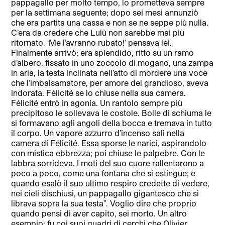
pappagallo per molto tempo, lo prometteva sempre
per la settimana seguente; dopo sei mesi annunziò
che era partita una cassa e non se ne seppe più nulla.
C’era da credere che Lulù non sarebbe mai più
ritornato. ‘Me l’avranno rubato!’ pensava lei.
Finalmente arrivò; era splendido, ritto su un ramo
d’albero, fissato in uno zoccolo di mogano, una zampa
in aria, la testa inclinata nell’atto di mordere una voce
che l’imbalsamatore, per amore del grandioso, aveva
indorata. Félicité se lo chiuse nella sua camera.
Félicité entrò in agonia. Un rantolo sempre più
precipitoso le sollevava le costole. Bolle di schiuma le
si formavano agli angoli della bocca e tremava in tutto
il corpo. Un vapore azzurro d’incenso salì nella
camera di Félicité. Essa sporse le narici, aspirandolo
con mistica ebbrezza; poi chiuse le palpebre. Con le
labbra sorrideva. I moti del suo cuore rallentarono a
poco a poco, come una fontana che si estingue; e
quando esalò il suo ultimo respiro credette di vedere,
nei cieli dischiusi, un pappagallo gigantesco che si
librava sopra la sua testa”. Voglio dire che proprio
quando pensi di aver capito, sei morto. Un altro
esempio: fu coi suoi quadri di cerchi che Olivier