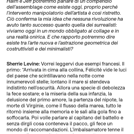
Haim e Jeff potremmo parlare di un compendio
dell’
assemblage
come esiste oggi, proprio perché
l’intervento manipolatorio dell’artista è così ristretto.
Ciò conferma la mia idea che nessuna rivoluzione ha
avuto tanto successo quanto quella dei surrealisti:
viviamo oggi in un mondo obbligato al collage e in
una realtà onirica. E che rapporto potremmo dire
esiste tra l’arte nuova e l’astrazione geometrica dei
costruttivisti e dei minimalisti?
Sherrie Levine:
Vorrei leggervi due esempi francesi. Il
primo: “Arrivata in cima alla collina, Félicité vide le luci
del paese che scintillavano nella notte come
innumerevoli stelle; lontano il mare si stendeva
indistinto nell’oscurità. Allora una specie di debolezza
la fece sostare; e la miseria della sua infanzia, la
delusione del primo amore, la partenza del nipote, la
morte di Virginie, come il flusso della marea, tutto le
ritornò insieme alla memoria e le salì alla gola fino a
soffocarla. Poi volle parlare al capitano del battello e
senza dirgli cosa conteneva il pacco, gli fece un
mondo di raccomandazioni. L’imbalsamatore tenne il