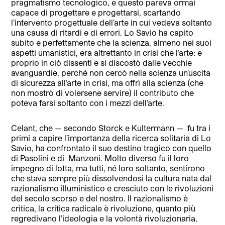
pragmatismo tecnologico, e questo pareva ormai
capace di progettare e progettarsi, scartando
l’intervento progettuale dell’arte in cui vedeva soltanto
una causa di ritardi e di errori. Lo Savio ha capito
subito e perfettamente che la scienza, almeno nei suoi
aspetti umanistici, era altrettanto in crisi che l’arte: e
proprio in ciò dissentì e si discostò dalle vecchie
avanguardie, perché non cercò nella scienza un’uscita
di sicurezza all’arte in crisi, ma offrì alla scienza (che
non mostrò di volersene servire) il contributo che
poteva farsi soltanto con i mezzi dell’arte.
Celant, che — secondo Storck e Kultermann —
fu tra i
primi a capire l’importanza della ricerca solitaria di Lo
Savio, ha confrontato il suo destino tragico con quello
di Pasolini e di
Manzoni. Molto diverso fu il loro
impegno di lotta, ma tutti, né loro soltanto, sentirono
che stava sempre più dissolvendosi la cultura nata dal
razionalismo illuministico e cresciuto con le rivoluzioni
del secolo scorso e del nostro. Il razionalismo è
critica, la critica radicale è rivoluzione, quanto più
regredivano l’ideologia e la volontà rivoluzionaria,