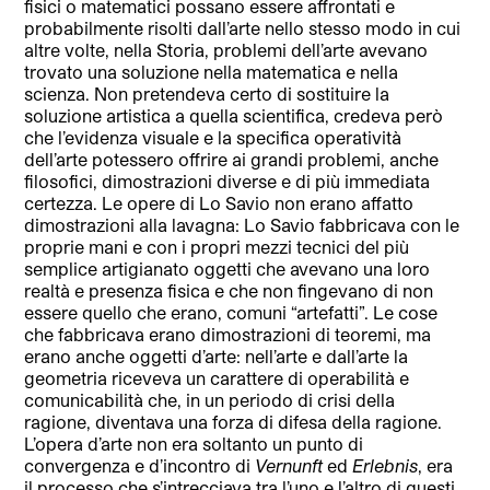
fisici o matematici possano essere affrontati e
probabilmente risolti dall’arte nello stesso modo in cui
altre volte, nella Storia, problemi dell’arte avevano
trovato una soluzione nella matematica e nella
scienza. Non pretendeva certo di sostituire la
soluzione artistica a quella scientifica, credeva però
che l’evidenza visuale e la specifica operatività
dell’arte potessero offrire ai grandi problemi, anche
filosofici, dimostrazioni diverse e di più immediata
certezza. Le opere di Lo Savio non erano affatto
dimostrazioni alla lavagna: Lo Savio fabbricava con le
proprie mani e con i propri mezzi tecnici del più
semplice artigianato oggetti che avevano una loro
realtà e presenza fisica e che non fingevano di non
essere quello che erano, comuni “artefatti”. Le cose
che fabbricava erano dimostrazioni di teoremi, ma
erano anche oggetti d’arte: nell’arte e dall’arte la
geometria riceveva un carattere di operabilità e
comunicabilità che, in un periodo di crisi della
ragione, diventava una forza di difesa della ragione.
L’opera d’arte non era soltanto un punto di
convergenza e d’incontro di
Vernunft
ed
Erlebnis
, era
il processo che s’intrecciava tra l’uno e l’altro di questi