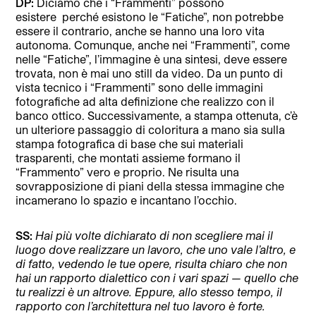
DP:
Diciamo che i “Frammenti” possono
esistere
perché esistono le “Fatiche”, non potrebbe
essere il contrario, anche se hanno una loro vita
autonoma. Comunque, anche nei “Frammenti”, come
nelle “Fatiche”, l’immagine è una sintesi, deve essere
trovata, non è mai uno still da video. Da un punto di
vista tecnico i “Frammenti” sono delle immagini
fotografiche ad alta definizione che realizzo con il
banco ottico. Successivamente, a stampa ottenuta, c’è
un ulteriore passaggio di coloritura a mano sia sulla
stampa fotografica di base che sui materiali
trasparenti, che montati assieme formano il
“Frammento”
vero e proprio. Ne risulta una
sovrapposizione di piani della stessa immagine che
incamerano lo spazio e incantano l’occhio.
SS:
Hai più volte dichiarato di non scegliere mai il
luogo dove realizzare un lavoro, che uno vale l’altro, e
di fatto, vedendo le tue opere, risulta chiaro che non
hai un rapporto dialettico con i vari spazi — quello che
tu realizzi è un altrove. Eppure, allo stesso tempo, il
rapporto con l’architettura nel tuo lavoro è forte.