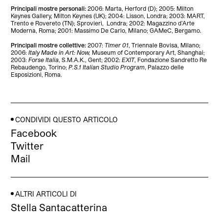
Principali mostre personali:
2006: Marta, Herford (D); 2005: Milton
Keynes Gallery, Milton Keynes (UK); 2004: Lisson, Londra; 2003: MART,
Trento e Rovereto (TN); Sprovieri,
Londra; 2002: Magazzino d’Arte
Moderna, Roma; 2001: Massimo De Carlo, Milano; GAMeC, Bergamo.
Principali mostre collettive:
2007:
Timer 01
, Triennale Bovisa, Milano;
2006:
Italy Made in Art: Now,
Museum of Contemporary Art, Shanghai;
2003:
Forse Italia
, S.M.A.K., Gent; 2002:
EXIT
, Fondazione Sandretto Re
Rebaudengo, Torino;
P.S.1 Italian Studio Program
, Palazzo delle
Esposizioni, Roma.
CONDIVIDI QUESTO ARTICOLO
Facebook
Twitter
Mail
ALTRI ARTICOLI DI
Stella Santacatterina