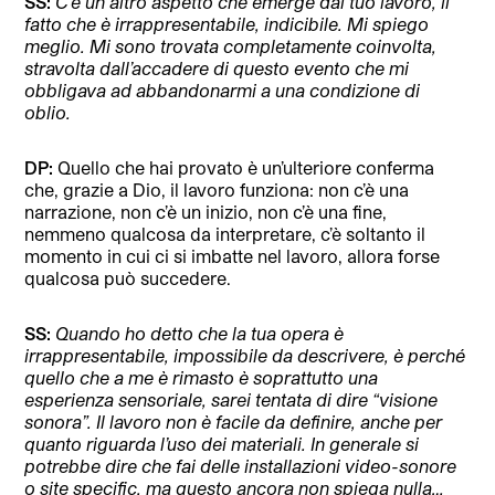
SS:
C’è un altro aspetto che emerge dal tuo lavoro, il
fatto che è irrappresentabile, indicibile.
Mi spiego
meglio. Mi sono trovata completamente coinvolta,
stravolta dall’accadere di questo evento che mi
obbligava ad abbandonarmi a una condizione di
oblio.
DP:
Quello che hai provato è un’ulteriore conferma
che, grazie a Dio, il lavoro funziona: non c’è una
narrazione, non c’è un inizio, non c’è una fine,
nemmeno qualcosa da interpretare, c’è soltanto il
momento in cui ci si imbatte nel lavoro, allora forse
qualcosa può succedere.
SS:
Quando ho detto che la tua opera è
irrappresentabile, impossibile da descrivere, è perché
quello che a me è rimasto è soprattutto una
esperienza sensoriale, sarei tentata di dire “visione
sonora”. Il lavoro non è facile da definire, anche per
quanto riguarda l’uso dei materiali. In generale si
potrebbe dire che fai delle installazioni video-sonore
o site specific, ma questo ancora non spiega nulla…