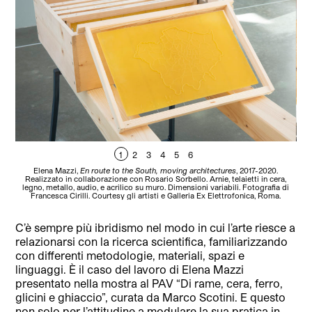
1
2
3
4
5
6
Elena Mazzi,
En route to the South, moving architectures
, 2017-2020.
Realizzato in collaborazione con Rosario Sorbello. Arnie, telaietti in cera,
R
legno, metallo, audio, e acrilico su muro. Dimensioni variabili. Fotografia di
le
Francesca Cirilli. Courtesy gli artisti e Galleria Ex Elettrofonica, Roma.
C’è sempre più ibridismo nel modo in cui l’arte riesce a
relazionarsi con la ricerca scientifica, familiarizzando
con differenti metodologie, materiali, spazi e
linguaggi. È il caso del lavoro di Elena Mazzi
presentato nella mostra al PAV “Di rame, cera, ferro,
glicini e ghiaccio”, curata da Marco Scotini. E questo
non solo per l’attitudine a modulare la sua pratica in