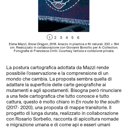
1
2
3
4
5
6
Elena Mazzi,
Snow Dragon
, 2019. Arazzo in plastica e fili naturali. 230 x 184
cm. Realozzato in collaborazione con Giovanni Bonotto per A-Collection.
Fotografia di Francesca Cirilli. Courtesy l’artista e collezione privata.
co
La postura cartografica adottata da Mazzi rende
possibile l’osservazione e la comprensione di un
mondo che cambia. La proposta sembra quella di
adattare la superficie delle carte geografiche ai
mutamenti e agli spostamenti. Bisogna però rinunciare
a una fede cartografica che tutto conosce e tutto
cattura, questo è molto chiaro in
En route to the south
(2017- 2020), una proposta di mappe transitorie. Il
progetto di lunga durata, realizzato in collaborazione
con Rosario Sorbello, racconta di apicoltura nomade
e migrazione umana e di come api e esseri umani