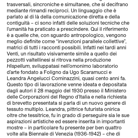
trasversali, sincroniche e simultanee, che si decifrano
mediante rimandi reciproci. Un linguaggio che è
parlato al di là della comunicazione diretta e della
contiguità – ci sono infatti delle soluzioni tecniche che
l’umanità ha praticato a prescindere. Qui il riferimento
è a quelle che, con sguardo antropologico, vengono
meglio definite come “invenzioni parallele collettive”,
matrici di tutti i racconti possibili. Infatti nei tardi anni
Venti, un risultato visivamente simile a quello dei
pezzotti valtellinesi si ritrova nella produzione
Hispellum
, sviluppatasi nell’omonimo laboratorio
d’arte fondato a Foligno da Ugo Scaramucci e
Leandra Angelucci Cominazzini, quasi cento anni fa.
Questo tipo di lavorazione venne ideata e depositata
dagli autori il 28 maggio del 1930 presso il Ministero
delle Corporazioni del Regno d’Italia e nella richiesta
di brevetto presentata si parla di un nuovo genere di
tessuto multiplo. Leandra, pittrice futurista onirica
oltre che tessitrice, fu in grado di perseguire sia le sue
aspirazioni artistiche ed essere inserita in importanti
mostre – in particolare fu presente per ben quattro
volte alla Biennale di Venezia (1936-1942) – che di