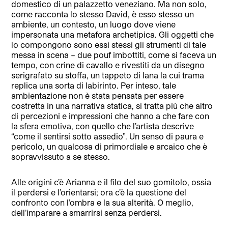
domestico di un palazzetto veneziano. Ma non solo,
come racconta lo stesso David, è esso stesso un
ambiente, un contesto, un luogo dove viene
impersonata una metafora archetipica. Gli oggetti che
lo compongono sono essi stessi gli strumenti di tale
messa in scena – due pouf imbottiti, come si faceva un
tempo, con crine di cavallo e rivestiti da un disegno
serigrafato su stoffa, un tappeto di lana la cui trama
replica una sorta di labirinto. Per inteso, tale
ambientazione non è stata pensata per essere
costretta in una narrativa statica, si tratta più che altro
di percezioni e impressioni che hanno a che fare con
la sfera emotiva, con quello che l’artista descrive
“come il sentirsi sotto assedio”. Un senso di paura e
pericolo, un qualcosa di primordiale e arcaico che è
sopravvissuto a se stesso.
Alle origini c’è Arianna e il filo del suo gomitolo, ossia
il perdersi e l’orientarsi; ora c’è la questione del
confronto con l’ombra e la sua alterità. O meglio,
dell’imparare a smarrirsi senza perdersi.