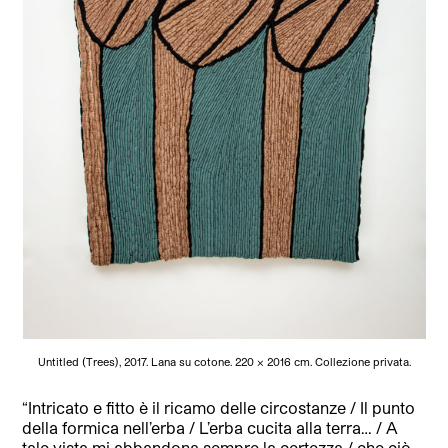
Untitled (Trees), 2017. Lana su cotone. 220 × 2016 cm. Collezione privata.
“Intricato e fitto è il ricamo delle circostanze / Il punto
della formica nell’erba / L’erba cucita alla terra… / A
tale vista mi abbandona sempre la certezza / che ciò