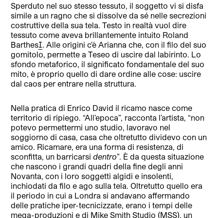
Sperduto nel suo stesso tessuto, il soggetto vi si disfa
simile a un ragno che si dissolve da sé nelle secrezioni
costruttive della sua tela. Testo in realtà vuol dire
tessuto come aveva brillantemente intuito Roland
Barthes
[1]
. Alle origini c’è Arianna che, con il filo del suo
gomitolo, permette a Teseo di uscire dal labirinto. Lo
sfondo metaforico, il significato fondamentale del suo
mito, è proprio quello di dare ordine alle cose: uscire
dal caos per entrare nella struttura.
Nella pratica di Enrico David il ricamo nasce come
territorio di ripiego. “All’epoca”, racconta l’artista, “non
potevo permettermi uno studio, lavoravo nel
soggiorno di casa, casa che oltretutto dividevo con un
amico. Ricamare, era una forma di resistenza, di
sconfitta, un barricarsi
dentro
”. È da questa situazione
che nascono i grandi quadri della fine degli anni
Novanta, con i loro soggetti algidi e insolenti,
inchiodati da filo e ago sulla tela. Oltretutto quello era
il periodo in cui a Londra si andavano affermando
delle pratiche iper-tecnicizzate, erano i tempi delle
mega-produzioni e di Mike Smith Studio (MSS), un