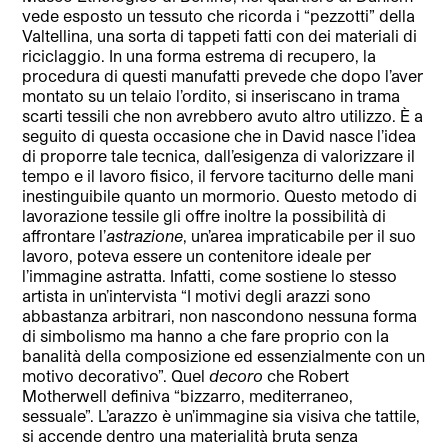
vede esposto un tessuto che ricorda i “pezzotti” della
Valtellina, una sorta di tappeti fatti con dei materiali di
riciclaggio. In una forma estrema di recupero, la
procedura di questi manufatti prevede che dopo l’aver
montato su un telaio l’ordito, si inseriscano in trama
scarti tessili che non avrebbero avuto altro utilizzo. È a
seguito di questa occasione che in David nasce l’idea
di proporre tale tecnica, dall’esigenza di valorizzare il
tempo e il lavoro fisico, il fervore taciturno delle mani
inestinguibile quanto un mormorio. Questo metodo di
lavorazione tessile gli offre inoltre la possibilità di
affrontare l’
astrazione
, un’area impraticabile per il suo
lavoro, poteva essere un contenitore ideale per
l’immagine astratta. Infatti, come sostiene lo stesso
artista in un’intervista “I motivi degli arazzi sono
abbastanza arbitrari, non nascondono nessuna forma
di simbolismo ma hanno a che fare proprio con la
banalità della composizione ed essenzialmente con un
motivo decorativo”. Quel
decoro
che Robert
Motherwell definiva “bizzarro, mediterraneo,
sessuale”. L’arazzo è un’immagine sia visiva che tattile,
si accende dentro una materialità bruta senza