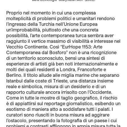
Proprio nel momento in cui una complessa
molteplicità di problemi politici e umanitari rendono
l’ingresso della Turchia nell’Unione Europea
un’improbabilità, piuttosto che una concreta
possibilità, l’arte contemporanea turca sembra aver
raggiunto il vertice massimo di visibilità e interesse nel
Vecchio Continente. Così “EurHope 1153: Arte
Contemporanea dal
Bosforo” non è una ricognizione
di un territorio sconosciuto, bensì una sintesi di
esperienze di artisti già ben noti internazionalmente e
molti dei quali residenti a Londra, Francoforte e
Berlino. Il titolo allude alle miglia marine che separano
Istanbul dalle coste di Trieste, una distanza insieme
reale e simbolica, misura di un desiderio e di un
rapporto culturale ancora irrisolto con l’Occidente.
Come in tutte le mostre di taglio geografico, il rischio
è di appiattirsi sul reportage giornalistico, esibendo un
esotismo di maniera atto a soddisfare tutti i palati. I
curatori sono riusciti in buona misura ad aggirare
l’ostacolo, presentando la fotografia di un paese i cui
problemi e contrasti affliggono in ampia misura tutta la