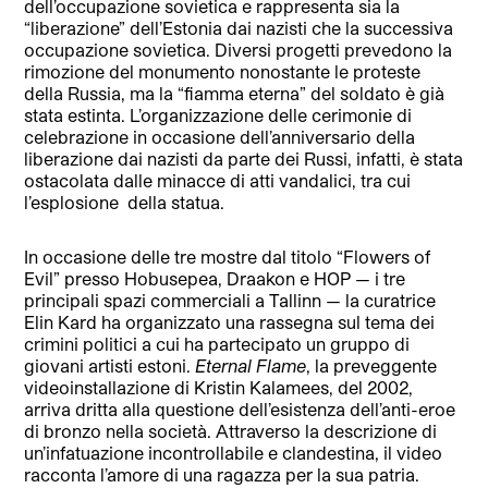
dell’occupazione sovietica e rappresenta sia la
“liberazione” dell’Estonia dai nazisti che la successiva
occupazione sovietica. Diversi progetti prevedono la
rimozione del monumento nonostante le proteste
della Russia, ma la “fiamma eterna” del soldato è già
stata estinta. L’organizzazione delle cerimonie di
celebrazione in occasione dell’anniversario della
liberazione dai nazisti da parte dei Russi, infatti, è stata
ostacolata dalle minacce di atti vandalici, tra cui
l’esplosione
della statua.
In occasione delle tre mostre dal titolo “Flowers of
Evil” presso Hobusepea, Draakon e HOP — i tre
principali spazi commerciali a Tallinn — la curatrice
Elin Kard ha organizzato una rassegna sul tema dei
cr
imini politici a cui ha partecipato un gruppo di
giovani artisti estoni.
Eternal Flame
, la preveggente
videoinstallazione di Kristin Kalamees, del 2002,
arriva dritta alla questione dell’esistenza dell’anti-eroe
di bronzo nella società. Attraverso la descrizione di
un’infatuazione incontrollabile e clandestina, il video
racconta l’amore di una ragazza per la sua patria.