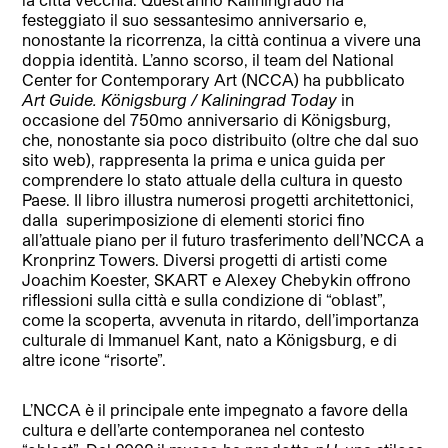
festeggiato il suo sessantesimo anniversario e,
nonostante la ricorrenza, la città continua a vivere una
doppia identità. L’an
no scorso, il team del National
Center for Contemporary Art (NCCA) ha pubblicato
Art Guide. Königsburg / Kaliningrad
Today
in
occasione del 750mo anniversario di Königsburg,
che, nonostante sia poco distribuito (oltre che dal suo
sito web), rappresenta la prima
e unica guid
a per
comprendere lo stato attuale della cultura in questo
Paese. Il libro illustra numerosi progetti architettonici,
dalla
superimposizione di elementi storici fino
all’attuale piano per il futuro trasferimento dell’NCCA a
Kronprinz Towers. Diversi progetti di artisti come
Joachim Koester, SKART e Alexey Chebykin offrono
riflessioni sulla città e sulla condizione di “oblast”,
come la scoperta, avvenuta in ritardo, dell’importanza
culturale di Immanuel Kant, nato a Königsburg, e di
altre icone “risorte”.
L’NCCA è il principale ente impegnato a favore della
cultura e dell’arte contemporanea nel contesto