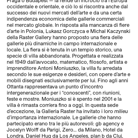
Praga o Budapest — la rende un incrocio tra l’Europa
occidentale e orientale, e ciò lo si riscontra anche dal
successo dei nuovi mercati dell’arte e da una certa
indipendenza economica delle gallerie commerciali
nel mercato globale. In risposta alla mancanza di fiere
d’arte in Polonia, Lukasz Gorczyca e Michal Kaczynski
della Raster Gallery hanno proposto una fiera delle
gallerie più dinamiche in campo internazionale e
locale. La fiera si è tenuta in un tempio storico, una
specie di villa abbandonata. Progettata e realizzata
nel 1949 dall’avvocato, matematico, filosofo, artista e
imprenditore Antoni Moniuszko, la villa fu arredata
secondo le sue esigenze e desideri, con opere d’arte e
mobili disegnati esclusivamente per lui. Fino agli anni
Ottanta rappresentava un punto d’incontro
intergenerazionale per i “conoscenti”, con riunioni,
feste e mostre. Moniuszko si è spento nel 2001 e la
villa è rimasta com’era fino a oggi. In questa sede
d’eccezione, la Galleria Raster ha invitato i loro
milieu
d’importanza internazionale. Le gallerie che hanno
partecipato erano tra le più autorevoli: gb agency e
Jocelyn Wolff da Parigi, Zero… da Milano, Hotel da
Londra, Daniel Hug da Los Angeles, plan b da Cluj,