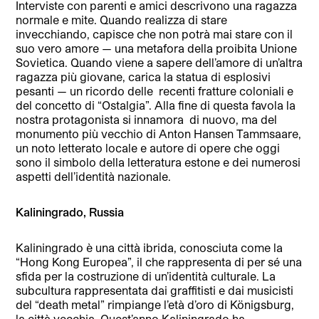
Interviste con parenti e amici descrivono una ragazza
normale e mite. Quando realizza di stare
invecchiando, capisce che non potrà mai stare con il
suo vero amore — una metafora della proibita Unione
Sovietica. Quando viene a sapere dell’amore di un’altra
ragazza più giovane, carica la statua di esplosivi
pesanti — un ricordo delle
recenti fratture coloniali e
del concetto di “Ostalgia”. Alla fine di questa favola la
nostra protagonista si innamora
di nuovo, ma del
monumento più vecchio di Anton Hansen Tammsaare,
un noto letterato locale e autore di opere che oggi
sono il simbolo della letteratura estone e dei numerosi
aspetti dell’identità nazionale.
Kaliningrado, Russia
Kaliningrado è una città ibrida, conosciuta come la
“Hong Kong Europea”, il che rappresenta di per sé una
sfida per la costruzione di un’identità culturale. La
subcultura rappresentata dai graffitisti e dai musicisti
del “death metal” rimpiange l’età d’oro di Königsburg,
la città vecchia. Quest’anno
Kaliningrado ha