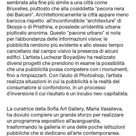
sembrata alla fine più simile a un
a città come
Bruxelles, piuttosto che alla cosiddetta “pecora nera
dei Balcani”. Architettonicamente la città appare meno
barocca rispetto
all’inconfondibile “architexture” di
Skopje o di Pristhina, e possiede un’identità urbana
piuttosto anonima. Questo “pavone urbano” si nota
per l’abbondanza delle informazioni visive; le
pubblicità rendono più evidente e allo stesso tempo
cancellano dal campo visivo la presenza di alcuni
edifici. L’artista Luchezar Boyadjiev ha realizzato
diversi progetti che prendono in esame la possibilità
che una pubblicità possa competere con i monumenti,
fino a rimpiazzarli. Con l’aiuto di Photoshop, l’artista
realizza situazioni in cui la pubblicità e la realtà del
consumatore si confondono, in un processo
d’inversione il cui risultato è un incubo neo-capitalista.
La curatrice della Sofia Art Gallery, Maria Vassileva,
ha dovuto compiere un grande sforzo per realizzare
un programma espositivo all’avanguardia,
trasformando la galleria in una de
lle poche
istituzioni
pubbliche che si dedicano all’arte contemporanea.