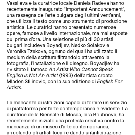
Vassileva e la curatrice locale Daniela Radeva hanno
recentemente inaugurato “Important Announcement”,
una rassegna dell’arte bulgara degli ultimi vent’anni,
che utilizza il testo come uno strumento di produzion
e
artistica. Le curatrici hanno presentato numerose
opere, famose a livello internazionale, ma mai esposte
qui prima d’ora. Una selezione di più di 30 artisti
bulgari includeva Boyadjiev, Nedko Solakov e
Veronika Tzekova, ognuno dei quali ha utilizzato
il
medium della scrittura filtrandolo attraverso la
fotografia, l’installazione e il disegno. Boyadjiev ha
rivisitato il famoso
An Artist Who Cannot Speak
English Is Not An Artist
(1993) dell’artista croato
Mladen Stilinovic, con la sua edizione di
English For
Artists
.
La mancanza di istituzioni capaci di fornire un servizio
di piattaforma per l’arte contemporanea è evidente. La
curatrice della Biennale di Mosca, Iara Boubnova, ha
recentemente iniziato una protesta creativa contro la
mancanza di un museo d’arte contemporanea,
arruolando gli artisti locali e dando un’anticipazione