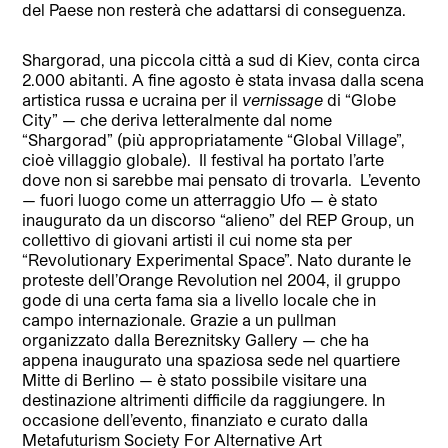
del Paese non resterà che adattarsi di conseguenza.
Shargorad, una piccola città a sud di Kiev, conta circa
2.000 abitanti. A fine agosto è stata invasa dalla scena
artistica russa e ucraina per il
vernissage
di “Globe
City” — che deriva letteralmente dal nome
“Shargorad” (più appropriatamente “Global Village”,
cioè villaggio globale).
Il festival ha portato l’arte
dove non si sarebbe mai pensato di trovarla.
L’evento
— fuori luogo come un atterraggio Ufo — è stato
inaugurato da un discorso “alieno” del REP Group, un
collettivo di giovani artisti il cui nome sta per
“Revolutionary Experimental Space”. Nato durante le
proteste dell’Orange Revolution nel 2004, il gruppo
gode di una certa fama sia a livello locale che in
campo internazionale. Grazie a un pullman
organizzato dalla Bereznitsky Gallery — che ha
appena inaugurato una spaziosa sede nel quartiere
Mitte di Berlino — è stato possibile visitare una
destinazione altrimenti difficile da raggiungere. In
occasione dell’evento, finanziato e curato dalla
Metafuturism Society For Alternative Art