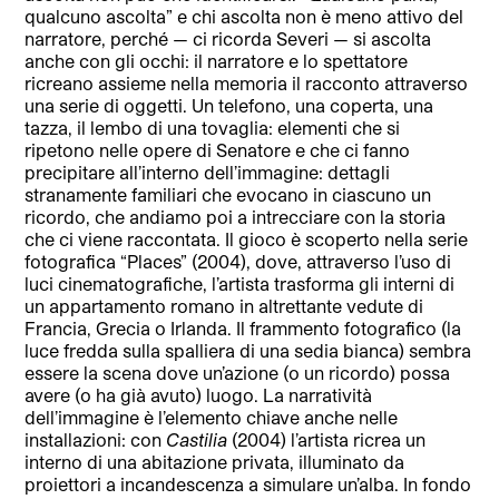
qualcuno ascolta” e chi ascolta non è meno attivo del
narratore, perché — ci ricorda Severi — si ascolta
anche con gli occhi: il narratore e lo spettatore
ricreano assieme nella memoria il racconto attraverso
una serie di oggetti. Un telefono, una coperta, una
tazza, il lembo di una tovaglia: elementi che si
ripetono nelle opere di Senatore e che ci fanno
precipitare all’interno dell’immagine: dettagli
stranamente familiari che evocano in ciascuno un
ricordo, che andiamo poi a intrecciare con la storia
che ci viene raccontata. Il gioco è scoperto nella serie
fotografica “Places” (2004), dove, attraverso l’uso di
luci cinematografiche, l’artista trasforma gli interni di
un appartamento romano in altrettante vedute di
Francia, Grecia o Irlanda. Il frammento fotografico (la
luce fredda sulla spalliera di una sedia bianca) sembra
essere la scena dove un’azione (o un ricordo) possa
avere (o ha già avuto) luogo. La narratività
dell’immagine è l’elemento chiave anche nelle
installazioni: con
Castilia
(2004) l’artista ricrea un
interno di una abitazione privata, illuminato da
proiettori a incandescenza a simulare un’alba. In fondo