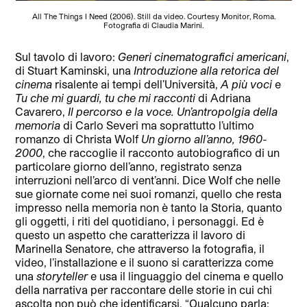
All The Things I Need (2006). Still da video. Courtesy Monitor, Roma.
Fotografia di Claudia Marini.
Sul tavolo di lavoro:
Generi cinematografici americani
,
di Stuart Kaminski, una
Introduzione alla retorica del
cinema
risalente ai tempi dell’Università,
A più voci
e
Tu che mi guardi, tu che mi racconti
di Adriana
Cavarero,
Il percorso e la voce. Un’antropolgia della
memoria
di Carlo Severi ma soprattutto l’ultimo
romanzo di Christa Wolf
Un giorno all’anno, 1960-
2000
, che raccoglie il racconto autobiografico di un
particolare giorno dell’anno, registrato senza
interruzioni nell’arco di vent’anni. Dice Wolf che nelle
sue giornate come nei suoi romanzi, quello che resta
impresso nella memoria non è tanto la Storia, quanto
gli oggetti, i riti del quotidiano, i personaggi. Ed è
questo un aspetto che caratterizza il lavoro di
Marinella Senatore, che attraverso la fotografia, il
video, l’installazione e il suono si caratterizza come
una
storyteller
e usa il linguaggio del cinema e quello
della narrativa per raccontare delle storie in cui chi
ascolta non può che identificarsi. “Qualcuno parla;