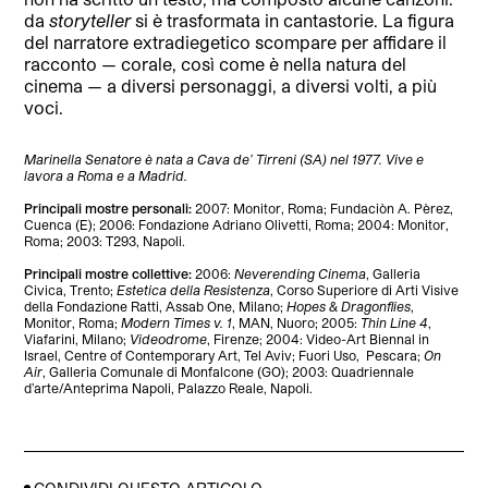
da
storyteller
si è trasformata in cantastorie. La figura
del narratore extradiegetico scompare per affidare il
racconto — corale, così come è nella natura del
cinema — a diversi personaggi, a diversi volti, a più
voci.
Marinella Senatore è nata a Cava de’ Tirreni (SA) nel 1977. Vive e
lavora a Roma e a Madrid.
Principali mostre personali:
2007: Monitor, Roma; Fundaciòn A. Pèrez,
Cuenca (E); 2006: Fondazione Adriano Olivetti, Roma; 2004: Monitor,
Roma; 2003: T293, Napoli.
Principali mostre collettive:
2006:
Neverending Cinema
, Galleria
Civica, Trento;
Estetica della Resistenza
, Corso Superiore di Arti Visive
della Fondazione Ratti, Assab One, Milano;
Hopes & Dragonflies
,
Monitor, Roma;
Modern Times v. 1
, MAN, Nuoro; 2005:
Thin Line 4
,
Viafarini, Milano;
Videodrome
, Firenze; 2004: Video-Art Biennal in
Israel, Centre of Contemporary Art, Tel Aviv; Fuori Uso,
Pescara;
On
Air
, Galleria Comunale di Monfalcone (GO); 2003: Quadriennale
d’arte/Anteprima Napoli, Palazzo Reale, Napoli.