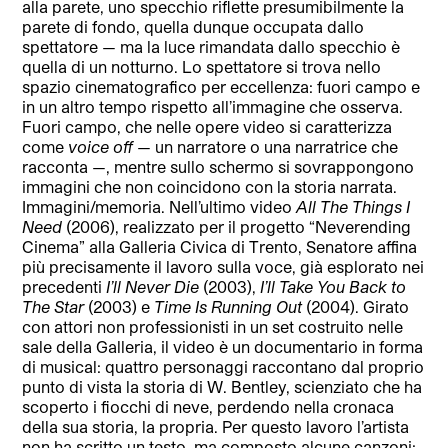
alla parete, uno specchio riflette presumibilmente la
parete di fondo, quella dunque occupata dallo
spettatore — ma la luce rimandata dallo specchio è
quella di un notturno. Lo spettatore si trova nello
spazio cinematografico per eccellenza: fuori campo e
in un altro tempo rispetto all’immagine che osserva.
Fuori campo, che nelle opere video si caratterizza
come
voice off
— un narratore o una narratrice che
racconta —, mentre sullo schermo si sovrappongono
immagini che non coincidono con la storia narrata.
Immagini/memoria.
Nell’ultimo video
All The Things I
Need
(2006)
, realizzato per il progetto “Neverending
Cinema” alla Galleria Civica di Trento, Senatore affina
più precisamente il lavoro sulla voce, già esplorato nei
precedenti
I’ll Never Die
(2003),
I’ll Take You Back to
The Star
(2003) e
Time Is Running Out
(2004). Girato
con attori non professionisti in un set costruito nelle
sale della Galleria, il video è un documentario in forma
di musical: quattro personaggi raccontano dal proprio
punto di vista la storia di W. Bentley, scienziato che ha
scoperto i fiocchi di neve, perdendo nella cronaca
della sua storia, la propria. Per questo lavoro l’artista
non ha scritto un testo, ma composto alcune canzoni: