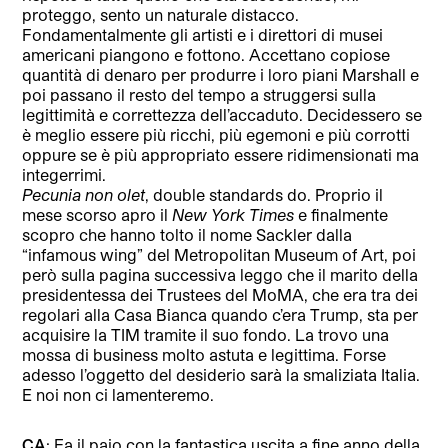
proteggo, sento un naturale distacco.
Fondamentalmente gli artisti e i direttori di musei
americani piangono e fottono. Accettano copiose
quantità di denaro per produrre i loro piani Marshall e
poi passano il resto del tempo a struggersi sulla
legittimità e correttezza dell’accaduto. Decidessero se
è meglio essere più ricchi, più egemoni e più corrotti
oppure se è più appropriato essere ridimensionati ma
integerrimi.
Pecunia non olet
, double standards do. Proprio il
mese scorso apro il
New York Times
e finalmente
scopro che hanno tolto il nome Sackler dalla
“infamous wing” del Metropolitan Museum of Art, poi
però sulla pagina successiva leggo che il marito della
presidentessa dei Trustees del MoMA, che era tra dei
regolari alla Casa Bianca quando c’era Trump, sta per
acquisire la TIM tramite il suo fondo. La trovo una
mossa di business molto astuta e legittima. Forse
adesso l’oggetto del desiderio sarà la smaliziata Italia.
E noi non ci lamenteremo.
CA
: Fa il paio con la fantastica uscita a fine anno della