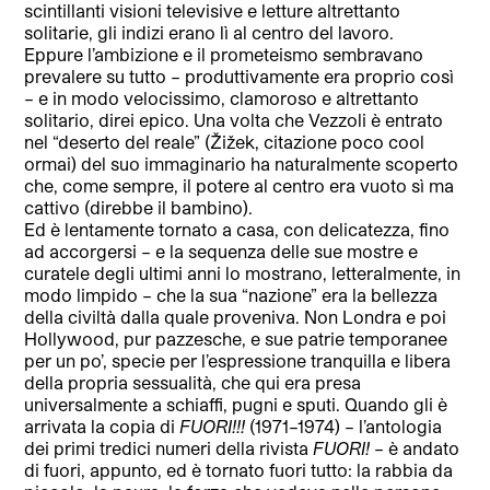
scintillanti visioni televisive e letture altrettanto
solitarie, gli indizi erano lì al centro del lavoro.
Eppure l’ambizione e il prometeismo sembravano
prevalere su tutto – produttivamente era proprio così
– e in modo velocissimo, clamoroso e altrettanto
solitario, direi epico. Una volta che Vezzoli è entrato
nel “deserto del reale” (Žižek, citazione poco cool
ormai) del suo immaginario ha naturalmente scoperto
che, come sempre, il potere al centro era vuoto sì ma
cattivo (direbbe il bambino).
Ed è lentamente tornato a casa, con delicatezza, fino
ad accorgersi – e la sequenza delle sue mostre e
curatele degli ultimi anni lo mostrano, letteralmente, in
modo limpido – che la sua “nazione” era la bellezza
della civiltà dalla quale proveniva. Non Londra e poi
Hollywood, pur pazzesche, e sue patrie temporanee
per un po’, specie per l’espressione tranquilla e libera
della propria sessualità, che qui era presa
universalmente a schiaffi, pugni e sputi. Quando gli è
arrivata la copia di
FUORI!!!
(1971–1974) – l’antologia
dei primi tredici numeri della rivista
FUORI!
– è andato
di fuori, appunto, ed è tornato fuori tutto: la rabbia da