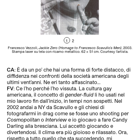
1
2
Francesco Vezzoli,
Jackie Zero (Homage to Francesco Scavullo’s Men)
, 2003.
F
Stampa laser su tela con ricamo metallico. 62 × 51 cm. Courtesy l’artista.
PA
CA
: È da un po’ che hai una forma di forte distacco, di
diffidenza nei confronti della società americana degli
ultimi vent’anni. Ne eri tanto affascinato…
FV
: Ce l’ho perché l’ho vissuta. La cultura gay
americana, il concetto di
gender-fluid
li ho usati nel
mio lavoro fin dall’inizio, in tempi non sospetti. Nel
2002 andai a NY da Scavullo e gli chiesi di
fotografarmi in drag come se fosse uno shooting per
Cosmopolitan
o
Interview
e io giocavo a fare Candy
Darling alla bresciana. Lui accettò giocando e
divertendosi. Il clima era più gioioso e rilassato. Ora,
rispetto a tutto quello che sta succedendo, mi