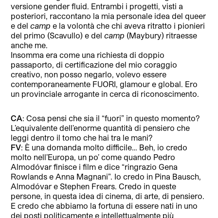
versione gender fluid. Entrambi i progetti, visti a
posteriori, raccontano la mia personale idea del queer
e del
camp
e la volontà che chi aveva ritratto i pionieri
del primo (Scavullo) e del
camp
(Maybury) ritraesse
anche me.
Insomma era come una richiesta di doppio
passaporto, di certificazione del mio coraggio
creativo, non posso negarlo, volevo essere
contemporaneamente FUORI, glamour e global. Ero
un provinciale arrogante in cerca di riconoscimento.
CA
: Cosa pensi che sia il “fuori” in questo momento?
L’equivalente dell’enorme quantità di pensiero che
leggi dentro il tomo che hai tra le mani?
FV
: È una domanda molto difficile… Beh, io credo
molto nell’Europa, un po’ come quando Pedro
Almodóvar finisce i film e dice “ringrazio Gena
Rowlands e Anna Magnani”. Io credo in Pina Bausch,
Almodóvar e Stephen Frears. Credo in queste
persone, in questa idea di cinema, di arte, di pensiero.
E credo che abbiamo la fortuna di essere nati in uno
dei posti politicamente e intellettualmente più