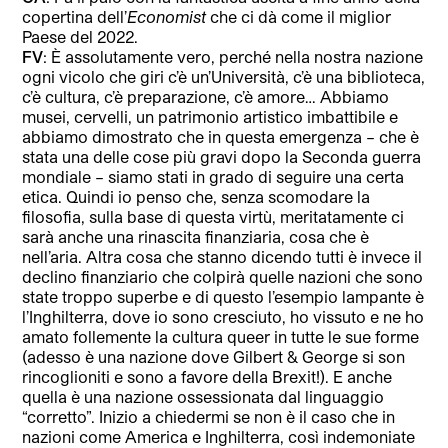
copertina dell’
Economist
che ci dà come il miglior
Paese del 2022.
FV
: È assolutamente vero, perché nella nostra nazione
ogni vicolo che giri c’è un’Università, c’è una biblioteca,
c’è cultura, c’è preparazione, c’è amore… Abbiamo
musei, cervelli, un patrimonio artistico imbattibile e
abbiamo dimostrato che in questa emergenza – che è
stata una delle cose più gravi dopo la Seconda guerra
mondiale – siamo stati in grado di seguire una certa
etica. Quindi io penso che, senza scomodare la
filosofia, sulla base di questa virtù, meritatamente ci
sarà anche una rinascita finanziaria, cosa che è
nell’aria. Altra cosa che stanno dicendo tutti è invece il
declino finanziario che colpirà quelle nazioni che sono
state troppo superbe e di questo l’esempio lampante è
l’Inghilterra, dove io sono cresciuto, ho vissuto e ne ho
amato follemente la cultura queer in tutte le sue forme
(adesso è una nazione dove Gilbert & George si son
rincoglioniti e sono a favore della Brexit!). E anche
quella è una nazione ossessionata dal linguaggio
“corretto”. Inizio a chiedermi se non è il caso che in
nazioni come America e Inghilterra, così indemoniate