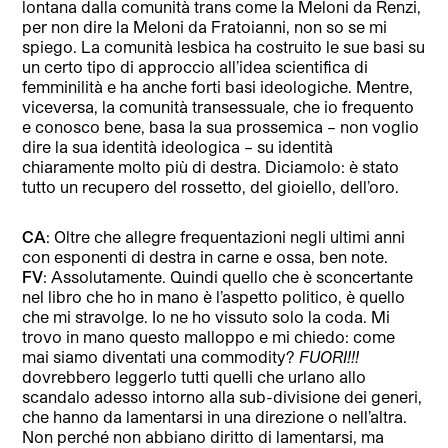
lontana dalla comunità trans come la Meloni da Renzi,
per non dire la Meloni da Fratoianni, non so se mi
spiego. La comunità lesbica ha costruito le sue basi su
un certo tipo di approccio all’idea scientifica di
femminilità e ha anche forti basi ideologiche. Mentre,
viceversa, la comunità transessuale, che io frequento
e conosco bene, basa la sua prossemica – non voglio
dire la sua identità ideologica – su identità
chiaramente molto più di destra. Diciamolo: è stato
tutto un recupero del rossetto, del gioiello, dell’oro.
CA
: Oltre che allegre frequentazioni negli ultimi anni
con esponenti di destra in carne e ossa, ben note.
FV
: Assolutamente. Quindi quello che è sconcertante
nel libro che ho in mano è l’aspetto politico, è quello
che mi stravolge. Io ne ho vissuto solo la coda. Mi
trovo in mano questo malloppo e mi chiedo: come
mai siamo diventati una commodity?
FUORI!!!
dovrebbero leggerlo tutti quelli che urlano allo
scandalo adesso intorno alla sub-divisione dei generi,
che hanno da lamentarsi in una direzione o nell’altra.
Non perché non abbiano diritto di lamentarsi, ma