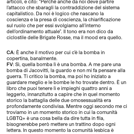
articoli, e cito: “Perché anche da noi deve partire
l’attacco che sbaragli la contraddizione del sistema
capitalistico. Da noi è logico che nascano la
coscienza e la presa di coscienza, la chiarificazione
sul ruolo che per essi svolgiamo all’interno
dell’ordinamento attuale”. Il tono era non dico da
ciclostile delle Brigate Rosse, ma il mood era quello.
CA
: È anche il motivo per cui c’è la bomba in
copertina, banalmente.
FV
: Sì, quella bomba lì è una bomba. A me pare una
bomba di Jacovitti, la guardo e non mi fa pensare alla
guerra. Ti critico la bomba, ma poi ho iniziato a
guardare meglio e le bombe le ho trovate dentro. È un
libro che puoi tenere lì e impieghi quattro anni a
leggerlo, innanzitutto a capire che in quel momento
storico la battaglia delle due omosessualità era
profondamente condivisa. Mentre oggi secondo me ci
troviamo in un momento storico in cui la comunità
LGBTQ+ è una cosa bella da dire tutta in fila,
bisognerebbe però mettere un trattino dopo ogni
lettera. In questo momento la comunità lesbica è