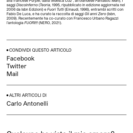
alla francese
Purple
, dalla tedesca
O32°
, all’olandese
Fantastic Man
), i
saggi
Discoinferno
(
Teoria
, 1995, ripubblicato in edizione aggiornata nel
2006 da Isbn Edizioni) e
Fuori Tutti
(Einaudi, 1996), entrambi scritti con
Fabio De Luca, e ha curato la raccolta di saggi
Gli anni Zero
(Isbn,
2009). Recentemente ha co-curato con Francesco Urbano Ragazzi
l’antologia
FUORI!!!
(NERO, 2021).
CONDIVIDI QUESTO ARTICOLO
Facebook
Twitter
Mail
ALTRI ARTICOLI DI
Carlo Antonelli