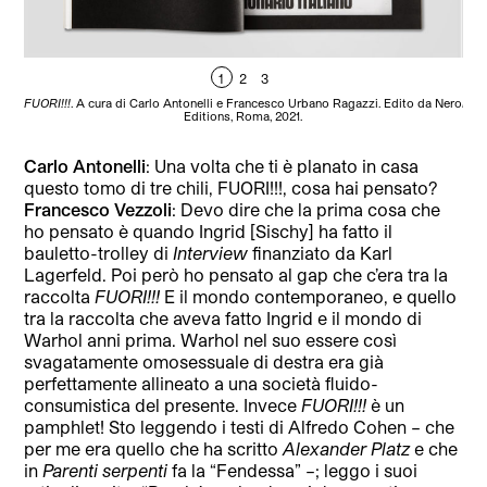
1
2
3
FUORI!!!
. A cura di Carlo Antonelli e Francesco Urbano Ragazzi. Edito da Nero
FUOR
Editions, Roma, 2021.
Carlo Antonelli
: Una volta che ti è planato in casa
questo tomo di tre chili, FUORI!!!, cosa hai pensato?
Francesco Vezzoli
: Devo dire che la prima cosa che
ho pensato è quando Ingrid [Sischy] ha fatto il
bauletto-trolley di
Interview
finanziato da Karl
Lagerfeld. Poi però ho pensato al gap che c’era tra la
raccolta
FUORI!!!
E il mondo contemporaneo, e quello
tra la raccolta che aveva fatto Ingrid e il mondo di
Warhol anni prima. Warhol nel suo essere così
svagatamente omosessuale di destra era già
perfettamente allineato a una società fluido-
consumistica del presente. Invece
FUORI!!!
è un
pamphlet! Sto leggendo i testi di Alfredo Cohen – che
per me era quello che ha scritto
Alexander Platz
e che
in
Parenti serpenti
fa la “Fendessa” –; leggo i suoi