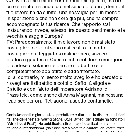
CA
: Non so se è stato scritto molto su questo, ma c’è
un elemento melancolico, nel senso più puro, dentro il
tuo lavoro fin da subito. Una nostalgia per un mondo
in sparizione o che non c’era già più, che ha sempre
accompagnato la tua ricerca. Che rapporto stai
instaurando invece, adesso, tra questo sentimento e la
vecchia e saggia Europa?
FV
: Paradossalmente il mio lavoro non è mai stato
nostalgico, né io mi sono mai vestito in modo
nostalgico o atteggiato a malinconico, anzi ero
piuttosto gaudente. Questi sentimenti forse emergono
più adesso, solamente perché il dibattito si è
completamente appiattito e addormentato.
Io, al contrario, mi sento molto sveglio e ho cercato di
risvegliare il dibattito a colpi di Saffo, Caligola e
Catullo e con l’aiuto dell’imperatore Adriano, di
Prassitele, come anche di Anna Magnani, ma nessuno
reagisce per ora. Tetragono, aspetto contumelie.
Carlo Antonelli
è giornalista e produttore culturale. Ha diretto le edizioni
italiane delle testate
Rolling Stone
,
GQ
e
Wired
(per il quale ha fondato il
“Wired Next Fest”). Ha pubblicato, oltre a saggi e articoli su riviste
italiane e internazionali (da
Flash Art
a
Domus
e
Abitare
, da
Vogue Italia