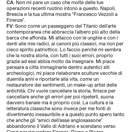
CA
: Non mi pare un caso che molte delle tue
operazioni recenti ruotino intono a questo. Napoli,
Brescia e la tua ultima mostra “Francesco Vezzoli a
Firenze”.
FV
: Sono come un passeggero del Titanic dell’arte
contemporanea che abbraccia l’albero più alto della
barca che affonda. Mi attacco con le unghie e con i
denti alle mie radici, ai canoni più classici, ma non per
cieco spirito patriottico. Lo faccio perché mi sembra
che la nostra storia, con tutti i suoi errori, proprio
grazie ad essi abbia molto da insegnare. Mi piace
pensare a città immaginarie dentro autentici siti
archeologici, mi piace rielaborare sculture vecchie di
duemila anni e riportarle alla vita, come un
restauratore dei sentimenti, un make-up artist delle
antichità. Chi vuole cancellare la storia, finisce per
cancellare anche gli errori per poi ripeterli, suona
davvero banale ma è proprio così. La cultura e la
letteratura classiche sono invece per me fonti di
divertimento inesauribile e a questo punto spero tanto
che anche gli “amici dell’asse anglosassone”
abbandonino il Vallo di Adriano e scendano verso
Capri per riguardare Firenze, Roma o Piazza