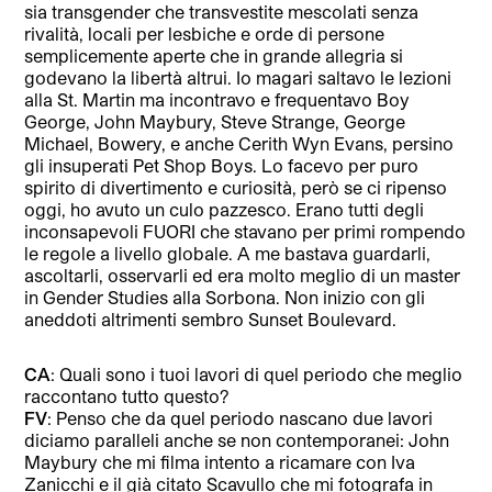
sia transgender che transvestite mescolati senza
rivalità, locali per lesbiche e orde di persone
semplicemente aperte che in grande allegria si
godevano la libertà altrui. Io magari saltavo le lezioni
alla St. Martin ma incontravo e frequentavo Boy
George, John Maybury, Steve Strange, George
Michael, Bowery, e anche Cerith Wyn Evans, persino
gli insuperati Pet Shop Boys. Lo facevo per puro
spirito di divertimento e curiosità, però se ci ripenso
oggi, ho avuto un culo pazzesco. Erano tutti degli
inconsapevoli FUORI che stavano per primi rompendo
le regole a livello globale. A me bastava guardarli,
ascoltarli, osservarli ed era molto meglio di un master
in Gender Studies alla Sorbona. Non inizio con gli
aneddoti altrimenti sembro Sunset Boulevard.
CA
: Quali sono i tuoi lavori di quel periodo che meglio
raccontano tutto questo?
FV
: Penso che da quel periodo nascano due lavori
diciamo paralleli anche se non contemporanei: John
Maybury che mi filma intento a ricamare con Iva
Zanicchi e il già citato Scavullo che mi fotografa in