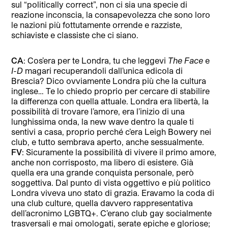
sul “politically correct”, non ci sia una specie di
reazione inconscia, la consapevolezza che sono loro
le nazioni più fottutamente orrende e razziste,
schiaviste e classiste che ci siano.
CA
: Cos’era per te Londra, tu che leggevi
The Face
e
I-D
magari recuperandoli dall’unica edicola di
Brescia? Dico ovviamente Londra più che la cultura
inglese… Te lo chiedo proprio per cercare di stabilire
la differenza con quella attuale. Londra era libertà, la
possibilità di trovare l’amore, era l’inizio di una
lunghissima onda, la new wave dentro la quale ti
sentivi a casa, proprio perché c’era Leigh Bowery nei
club, e tutto sembrava aperto, anche sessualmente.
FV
: Sicuramente la possibilità di vivere il primo amore,
anche non corrisposto, ma libero di esistere. Già
quella era una grande conquista personale, però
soggettiva. Dal punto di vista oggettivo e più politico
Londra viveva uno stato di grazia. Eravamo la coda di
una club culture, quella davvero rappresentativa
dell’acronimo LGBTQ+. C’erano club gay socialmente
trasversali e mai omologati, serate epiche e gloriose;