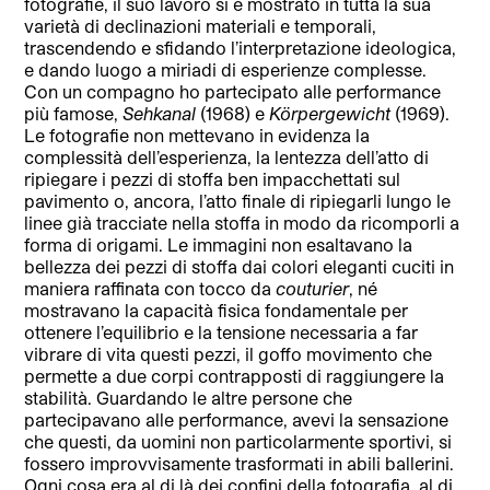
fotografie, il suo lavoro si è mostrato in tutta la sua
varietà di declinazioni materiali e temporali,
trascendendo e sfidando l’interpretazione ideologica,
e dando luogo a miriadi di esperienze complesse.
Con un compagno ho partecipato alle performance
più famose,
Sehkanal
(1968) e
Körpergewicht
(1969).
Le fotografie non mettevano in evidenza la
complessità dell’esperienza, la lentezza dell’atto di
ripiegare i pezzi di stoffa ben impacchettati sul
pavimento o, ancora, l’atto finale di ripiegarli lungo le
linee già tracciate nella stoffa in modo da ricomporli a
forma di origami. Le immagini non esaltavano la
bellezza dei pezzi di stoffa dai colori eleganti cuciti in
maniera raffinata con tocco da
couturier
, né
mostravano la capacità fisica fondamentale per
ottenere l’equilibrio e la tensione necessaria a far
vibrare di vita questi pezzi, il goffo movimento che
permette a due corpi contrapposti di raggiungere la
stabilità. Guardando le altre persone che
partecipavano alle performance, avevi la sensazione
che questi, da uomini non particolarmente sportivi, si
fossero improvvisamente trasformati in abili ballerini.
Ogni cosa era al di là dei confini della fotografia, al di