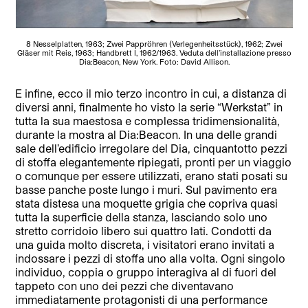
8 Nesselplatten, 1963; Zwei Pappröhren (Verlegenheitsstück), 1962; Zwei
Gläser mit Reis, 1963; Handbrett I, 1962/1963. Veduta dell’installazione presso
Dia:Beacon, New York. Foto: David Allison.
E infine, ecco il mio terzo incontro in cui, a distanza di
diversi anni, finalmente ho visto la serie “Werkstat” in
tutta la sua maestosa e complessa tridimensionalità,
durante la mostra al Dia:Beacon. In una delle grandi
sale dell’edificio irregolare del Dia, cinquantotto pezzi
di stoffa elegantemente ripiegati, pronti per un viaggio
o comunque per essere utilizzati, erano stati posati su
basse panche poste lungo i muri. Sul pavimento era
stata distesa una moquette grigia che copriva quasi
tutta la superficie della stanza, lasciando solo uno
stretto corridoio libero sui quattro lati. Condotti da
una guida molto discreta, i visitatori erano invitati a
indossare i pezzi di stoffa uno alla volta. Ogni singolo
individuo, coppia o gruppo interagiva al di fuori del
tappeto con uno dei pezzi che diventavano
immediatamente protagonisti di una performance