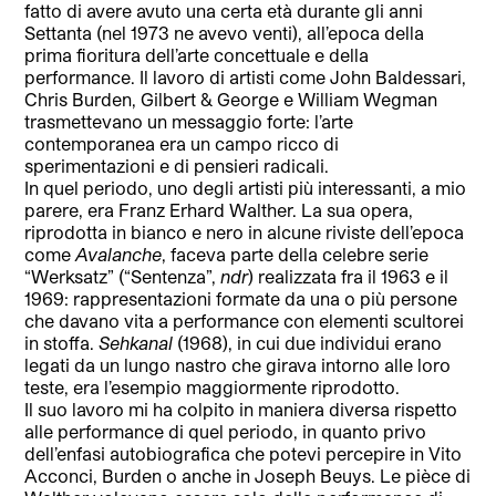
fatto di avere avuto una certa età durante gli anni
Settanta (nel 1973 ne avevo venti), all’epoca della
prima fioritura dell’arte concettuale e della
performance. Il lavoro di artisti come John Baldessari,
Chris Burden, Gilbert & George e William Wegman
trasmettevano un messaggio forte: l’arte
contemporanea era un campo ricco di
sperimentazioni e di pensieri radicali.
In quel periodo, uno degli artisti più interessanti, a mio
parere, era Franz Erhard Walther. La sua opera,
riprodotta in bianco e nero in alcune riviste dell’epoca
come
Avalanche
, faceva parte della celebre serie
“Werksatz” (“Sentenza”,
ndr
) realizzata fra il 1963 e il
1969: rappresentazioni formate da una o più persone
che davano vita a performance con elementi scultorei
in stoffa.
Sehkanal
(1968), in cui due individui erano
legati da un lungo nastro che girava intorno alle loro
teste, era l’esempio maggiormente riprodotto.
Il suo lavoro mi ha colpito in maniera diversa rispetto
alle performance di quel periodo, in quanto privo
dell’enfasi autobiografica che potevi percepire in Vito
Acconci, Burden o anche in Joseph Beuys. Le pièce di