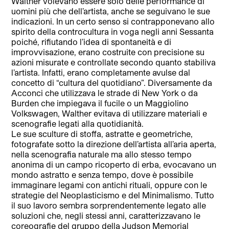
Walther volevano essere solo delle performance di
uomini più che dell’artista, anche se seguivano le sue
indicazioni. In un certo senso si contrapponevano allo
spirito della controcultura in voga negli anni Sessanta
poiché, rifiutando l’idea di spontaneità e di
improvvisazione, erano costruite con precisione su
azioni misurate e controllate secondo quanto stabiliva
l’artista. Infatti, erano completamente avulse dal
concetto di “cultura del quotidiano”. Diversamente da
Acconci che utilizzava le strade di New York o da
Burden che impiegava il fucile o un Maggiolino
Volkswagen, Walther evitava di utilizzare materiali e
scenografie legati alla quotidianità.
Le sue sculture di stoffa, astratte e geometriche,
fotografate sotto la direzione dell’artista all’aria aperta,
nella scenografia naturale ma allo stesso tempo
anonima di un campo ricoperto di erba, evocavano un
mondo astratto e senza tempo, dove è possibile
immaginare legami con antichi rituali, oppure con le
strategie del Neoplasticismo e del Minimalismo. Tutto
il suo lavoro sembra sorprendentemente legato alle
soluzioni che, negli stessi anni, caratterizzavano le
coreografie del gruppo della Judson Memorial