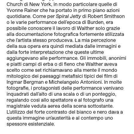
Church di New York, in modo particolare quelle di
Yvonne Rainer che ha portato in primo piano azioni
quotidiane. Come per
Spiral Jetty
di Robert Smithson
o le varie performance dell’epoca di Burden, era
possibile conoscere il lavoro di Walther solo grazie
alla documentazione fotografica fortemente stilizzata
che l’artista stesso produceva. La mia percezione
della sua opera era quindi mediata dalle immagini e
dalla forte interpretazione che queste ultime
aggiungevano alle performance. Gli immobili, anonimi
e piatti campi di erba o di fieno che Walther aveva
scelto come set richiamavano alla mente il mondo
mitologico dei paesaggi metafisici tipici dei film di
Ingmar Bergman e Michelangelo Antonioni. In molte
fotografie, i protagonisti delle performance venivano
inquadrati dall’alto di una scala o di un ponteggio,
regalando così allo spettatore e al fotografo una
magistrale veduta aerea della scena sottostante.
L’utilizzo del forte contrasto del bianco e nero dava a
questa immagine un’austerità e al contempo uno
spessore esistenziale.