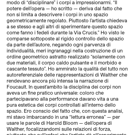
modo di “disciplinare” i corpi a impressionarmi. “Il
potere dell’opera — ho scritto — deriva dal fatto che
non si limita a descrivere i corpi in uno spazio
geometricamente regolato. Piuttosto l’artista chiedeva
a se stesso e agli altri di sperimentare questo spazio
come fanno i fedeli durante la Via Crucis.” Ho visto le
comparse sottoposte al rigido controllo dello spazio
da parte dell’autore, negando ogni parvenza di
individualità, meri ingranaggi nella costruzione di un
ordine geometrico astratto realizzato “solamente con
due materiali, il corpo caldo pulsante e il morbido e
cascante tessuto”. Ho ammirato la qualità del tutto non
autoreferenziale delle rappresentazioni di Walther che
rendevano ancora più intensa la narrazione di
Foucault. In quest’ambito la disciplina dei corpi non
aveva un fine pratico universale: coloro che
partecipavano alla performance davano vita a una
pura estetica dei corpi controllati all’interno dello
spazio. Ero conscio del fatto che, con questa analisi,
mi stavo imbarcando in una “lettura erronea” — per
usare le parole di Harold Bloom — dell’opera di
Walther, focalizzandomi sulle relazioni di forza,
piuttosto che sull’enfasi che l’artista dà all’esperimento