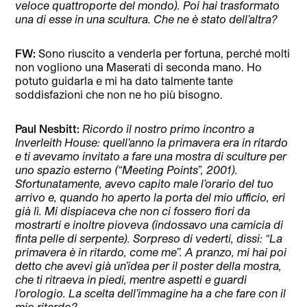
veloce quattroporte del mondo). Poi hai trasformato
una di esse in una scultura. Che ne è stato dell’altra?
FW:
Sono riuscito a venderla per fortuna, perché molti
non vogliono una Maserati di seconda mano. Ho
potuto guidarla e mi ha dato talmente tante
soddisfazioni che non ne ho più bisogno.
Paul Nesbitt:
Ricordo il nostro primo incontro a
Inverleith House: quell’anno la primavera era in ritardo
e ti avevamo invitato a fare una mostra di sculture per
uno spazio esterno (“Meeting Points”, 2001).
Sfortunatamente, avevo capito male l’orario del tuo
arrivo e, quando ho aperto la porta del mio ufficio, eri
già lì. Mi dispiaceva che non ci fossero fiori da
mostrarti e inoltre pioveva (indossavo una camicia di
finta pelle di serpente). Sorpreso di vederti, dissi: “La
primavera è in ritardo, come me’’. A pranzo, mi hai poi
detto che avevi già un’idea per il poster della mostra,
che ti ritraeva in piedi, mentre aspetti e guardi
l’orologio. La scelta dell’immagine ha a che fare con il
mio ritardo?