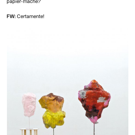
papier-mâché
?
FW:
Certamente!