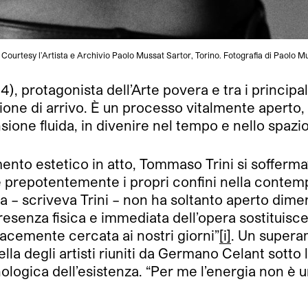
. Courtesy l’Artista e Archivio Paolo Mussat Sartor, Torino. Fotografia di Paolo M
, protagonista dell’Arte povera e tra i principal
ione di arrivo. È un processo vitalmente aperto, 
sione fluida, in divenire nel tempo e nello spazio
nto estetico in atto, Tommaso Trini si soffermav
re prepotentemente i propri confini nella contem
 scriveva Trini – non ha soltanto aperto dimens
esenza fisica e immediata dell’opera sostituisce g
enacemente cercata ai nostri giorni”
[i]
. Un superam
ella degli artisti riuniti da Germano Celant sotto 
ogica dell’esistenza. “Per me l’energia non è un