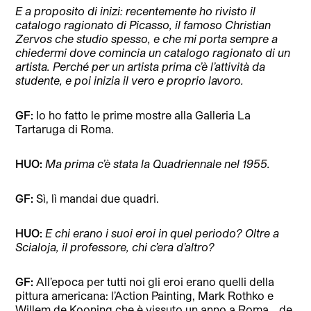
E a proposito di inizi: recentemente ho rivisto il
catalogo ragionato di Picasso, il famoso Christian
Zervos che studio spesso, e che mi porta sempre a
chiedermi dove comincia un catalogo ragionato di un
artista. Perché per un artista prima c’è l’attività da
studente, e poi inizia il vero e proprio lavoro.
GF:
Io ho fatto le prime mostre alla Galleria La
Tartaruga di Roma.
HUO:
Ma prima c’è stata la Quadriennale nel 1955.
GF:
Sì, lì mandai due quadri.
HUO:
E chi erano i suoi eroi in quel periodo? Oltre a
Scialoja, il professore, chi c’era d’altro?
GF:
All’epoca per tutti noi gli eroi erano quelli della
pittura americana: l’Action Painting, Mark Rothko e
Willem de Kooning che è vissuto un anno a Roma… de