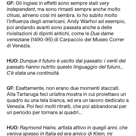
GF:
Gli inglesi in effetti sono sempre stati
very
independent
, ma sono rimasti sempre anche molto
chiusi, almeno così mi sembra. Io ho subìto molto
l’influenza degli americani, Andy Warhol ad esempio,
poi andando avanti sono passata anche a delle
rivisitazioni di dipinti antichi, come le
Due dame
veneziane
(1490-95) di Carpaccio del Museo Correr
di Venezia.
HUO:
Dunque il futuro è uscito dal passato: i venti del
passato hanno nutrito questo linguaggio del futuro…
C’è stata una continuità.
GF:
Esattamente, non erano due momenti staccati.
Alla Tartaruga feci un’altra mostra in cui proiettavo un
quadro su una tela bianca, ed era un lavoro dedicato a
Venezia. Poi feci molti ritratti, che poi abbandonai per
un periodo per tornare ai quadri…
HUO:
Raymond Hains, artista attivo in quegli anni, che
veniva spesso in Italia ed era amico di Klein, mi