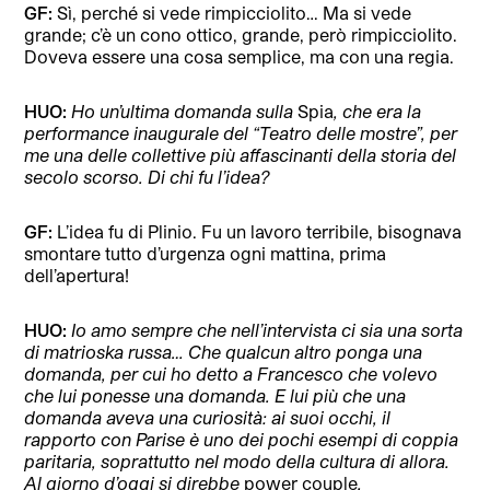
GF:
Sì, perché si vede rimpicciolito… Ma si vede
grande; c’è un cono ottico, grande, però rimpicciolito.
Doveva essere una cosa semplice, ma con una regia.
HUO:
Ho un’ultima domanda sulla
Spia
, che era la
performance inaugurale del “Teatro delle mostre”, per
me una delle collettive più affascinanti della storia del
secolo scorso. Di chi fu l’idea?
GF:
L’idea fu di Plinio. Fu un lavoro terribile, bisognava
smontare tutto d’urgenza ogni mattina, prima
dell’apertura!
HUO:
Io amo sempre che nell’intervista ci sia una sorta
di matrioska russa… Che qualcun altro ponga una
domanda, per cui ho detto a Francesco che volevo
che lui ponesse una domanda. E lui più che una
domanda aveva una curiosità: ai suoi occhi, il
rapporto con Parise è uno dei pochi esempi di coppia
paritaria, soprattutto nel modo della cultura di allora.
Al giorno d’oggi si direbbe
power couple
.