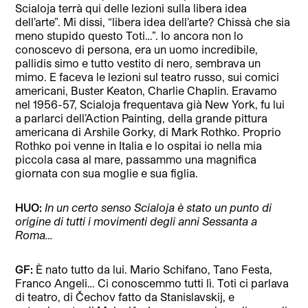
Scialoja terrà qui delle lezioni sulla libera idea
dell’arte”. Mi dissi, “libera idea dell’arte? Chissà che sia
meno stupido questo Toti…”. Io ancora non lo
conoscevo di persona, era un uomo incredibile,
pallidis simo e tutto vestito di nero, sembrava un
mimo. E faceva le lezioni sul teatro russo, sui comici
americani, Buster Keaton, Charlie Chaplin. Eravamo
nel 1956-57, Scialoja frequentava già New York, fu lui
a parlarci dell’Action Painting, della grande pittura
americana di Arshile Gorky, di Mark Rothko. Proprio
Rothko poi venne in Italia e lo ospitai io nella mia
piccola casa al mare, passammo una magnifica
giornata con sua moglie e sua figlia.
HUO:
In un certo senso Scialoja è stato un punto di
origine di tutti i movimenti degli anni Sessanta a
Roma…
GF:
È nato tutto da lui. Mario Schifano, Tano Festa,
Franco Angeli… Ci conoscemmo tutti lì. Toti ci parlava
di teatro, di Čechov fatto da Stanislavskij, e