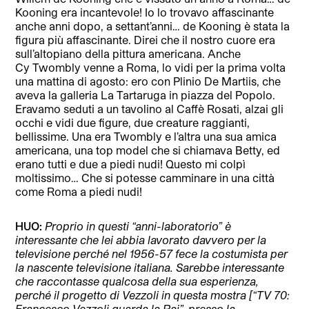
Kooning era incantevole! Io lo trovavo affascinante
anche anni dopo, a settant’anni… de Kooning è stata la
figura più affascinante. Direi che il nostro cuore era
sull’altopiano della pittura americana. Anche
Cy Twombly venne a Roma, lo vidi per la prima volta
una mattina di agosto: ero con Plinio De Martiis, che
aveva la galleria La Tartaruga in piazza del Popolo.
Eravamo seduti a un tavolino al Caffè Rosati, alzai gli
occhi e vidi due figure, due creature raggianti,
bellissime. Una era Twombly e l’altra una sua amica
americana, una top model che si chiamava Betty, ed
erano tutti e due a piedi nudi! Questo mi colpì
moltissimo… Che si potesse camminare in una città
come Roma a piedi nudi!
HUO:
Proprio in questi “anni-laboratorio” è
interessante che lei abbia lavorato davvero per la
televisione perché nel 1956-57 fece la costumista per
la nascente televisione italiana. Sarebbe interessante
che raccontasse qualcosa della sua esperienza,
perché il progetto di Vezzoli in questa mostra [“TV 70:
Francesco Vezzoli guarda la Rai”, presso la