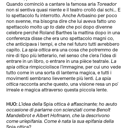
Quando cominciò a cantare la famosa aria
Toreador
non si sentiva quasi niente e il teatro crollò dai schi… E
lo spettacolo fu interrotto. Anche Arbasino per poco
non svenne, ma bisogna dire che lui aveva fatto uno
spettacolo molto
up to date
che poi dopo divenne
celebre perché Roland Barthes la mattina dopo in una
conferenza disse che era uno spettacolo magni co,
che anticipava i tempi, e che nel futuro tutti avrebbero
capito.
La spia ottica
era una cosa che potremmo de
nire di tipo più letterario, nel senso che c’era l’idea di
entrare in un libro, o entrare in una pièce teatrale.
La
spia ottica
rimpicciolisce l’immagine, per cui uno vede
tutto come in una sorta di lanterna magica, e tutti i
movimenti sembrano lievemente più lenti.
La spia
ottica
racconta anche questo, una visione resa un po’
irreale e magica attraverso questa piccola lente.
HUO:
L’idea della
Spia ottica
è affascinante; ho avuto
occasione di parlarne con scienziati come Benoît
Mandelbrot e Albert Hofmann, che la descrivono
come un’epifania. Come è nata la sua epifania della
Spia ottica?