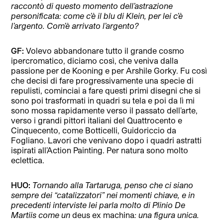
raccontò di questo momento dell’astrazione
personificata: come c’è il blu di Klein, per lei c’è
l’argento. Com’è arrivato l’argento?
GF:
Volevo abbandonare tutto il grande cosmo
ipercromatico, diciamo così, che veniva dalla
passione per de Kooning e per Arshile Gorky. Fu così
che decisi di fare progressivamente una specie di
repulisti, cominciai a fare questi primi disegni che si
sono poi trasformati in quadri su tela e poi da lì mi
sono mossa rapidamente verso il passato dell’arte,
verso i grandi pittori italiani del Quattrocento e
Cinquecento, come Botticelli, Guidoriccio da
Fogliano. Lavori che venivano dopo i quadri astratti
ispirati all’Action Painting. Per natura sono molto
eclettica.
HUO:
Tornando alla Tartaruga, penso che ci siano
sempre dei “catalizzatori” nei momenti chiave, e in
precedenti interviste lei parla molto di Plinio De
Martiis come un
deus ex machina
: una figura unica.