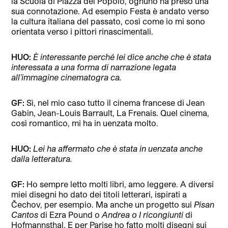
la Scuola di Piazza del Popolo, ognuno ha preso una
sua connotazione. Ad esempio Festa è andato verso
la cultura italiana del passato, così come io mi sono
orientata verso i pittori rinascimentali.
HUO:
È interessante perché lei dice anche che è stata
interessata a una forma di narrazione legata
all’immagine cinematogra ca.
GF:
Sì, nel mio caso tutto il cinema francese di Jean
Gabin, Jean-Louis Barrault, La Frenais. Quel cinema,
così romantico, mi ha in uenzata molto.
HUO:
Lei ha affermato che è stata in uenzata anche
dalla letteratura.
GF:
Ho sempre letto molti libri, amo leggere. A diversi
miei disegni ho dato dei titoli letterari, ispirati a
Čechov, per esempio. Ma anche un progetto sui
Pisan
Cantos
di Ezra Pound o
Andrea o I ricongiunti
di
Hofmannsthal. E per Parise ho fatto molti disegni sui