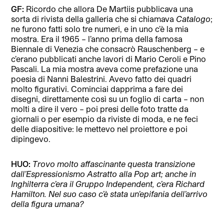
GF:
Ricordo che allora De Martiis pubblicava una
sorta di rivista della galleria che si chiamava
Catalogo
;
ne furono fatti solo tre numeri, e in uno c’è la mia
mostra. Era il 1965 – l’anno prima della famosa
Biennale di Venezia che consacrò Rauschenberg – e
c’erano pubblicati anche lavori di Mario Ceroli e Pino
Pascali. La mia mostra aveva come prefazione una
poesia di Nanni Balestrini. Avevo fatto dei quadri
molto figurativi. Cominciai dapprima a fare dei
disegni, direttamente così su un foglio di carta – non
molti a dire il vero – poi presi delle foto tratte da
giornali o per esempio da riviste di moda, e ne feci
delle diapositive: le mettevo nel proiettore e poi
dipingevo.
HUO:
Trovo molto affascinante questa transizione
dall’Espressionismo Astratto alla Pop art; anche in
Inghilterra c’era il Gruppo Independent, c’era Richard
Hamilton. Nel suo caso c’è stata un’epifania dell’arrivo
della figura umana?