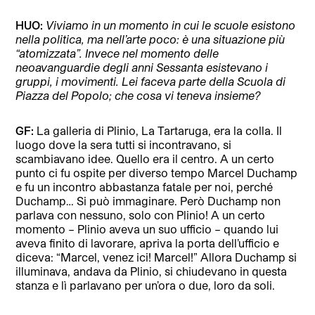
HUO:
Viviamo in un momento in cui le scuole esistono
nella politica, ma nell’arte poco: è una situazione più
“atomizzata”. Invece nel momento delle
neoavanguardie degli anni Sessanta esistevano i
gruppi, i movimenti. Lei faceva parte della Scuola di
Piazza del Popolo; che cosa vi teneva insieme?
GF:
La galleria di Plinio, La Tartaruga, era la colla. Il
luogo dove la sera tutti si incontravano, si
scambiavano idee. Quello era il centro. A un certo
punto ci fu ospite per diverso tempo Marcel Duchamp
e fu un incontro abbastanza fatale per noi, perché
Duchamp… Si può immaginare. Però Duchamp non
parlava con nessuno, solo con Plinio! A un certo
momento – Plinio aveva un suo ufficio – quando lui
aveva finito di lavorare, apriva la porta dell’ufficio e
diceva: “Marcel, venez ici! Marcel!” Allora Duchamp si
illuminava, andava da Plinio, si chiudevano in questa
stanza e lì parlavano per un’ora o due, loro da soli.