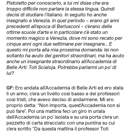
Pistoletto per conoscerlo, e lui mi disse che era
troppo difficile non parlare la stessa lingua. Quindi
decisi di studiare l’italiano. In seguito ho anche
insegnato a Venezia. In quel periodo – erano gli anni
precedenti all’epoca di Berlusconi – c’erano delle
ottime scuole d’arte e in particolare c’è stato un
momento magico a Venezia, dove mi sono recato per
cinque anni ogni due settimane per insegnare… E
questo mi porta alla mia prossima domanda: lei non
soltanto ha avuto dei genitori straordinari, ma ha avuto
anche un insegnante straordinario all’Accademia di
Belle Arti: Toti Scialoja. Potrebbe parlarmi un po’ di
lui?
GF:
Ero andata all’Accademia di Belle Arti ed ero stata
lì un anno; c’era un livello così basso e dei professori
così tristi, che avevo deciso di andarmene. Mi ero
proprio detta: “Non importa, quest’Accademia non si
può fare”. Poi una mattina feci un giro in un’ala
dell’Accademia un po’ isolata e su una porta c’era un
pezzetto di carta stracciato con una puntina su cui
c’era scritto “Da questa mattina il professor Toti