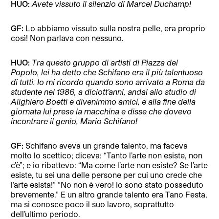
HUO:
Avete vissuto il silenzio di Marcel Duchamp!
GF:
Lo abbiamo vissuto sulla nostra pelle, era proprio
così! Non parlava con nessuno.
HUO:
Tra questo gruppo di artisti di Piazza del
Popolo, lei ha detto che Schifano era il più talentuoso
di tutti. Io mi ricordo quando sono arrivato a Roma da
studente nel 1986, a diciott’anni, andai allo studio di
Alighiero Boetti e divenimmo amici, e alla fine della
giornata lui prese la macchina e disse che dovevo
incontrare il genio, Mario Schifano!
GF:
Schifano aveva un grande talento, ma faceva
molto lo scettico; diceva: “Tanto l’arte non esiste, non
c’è”; e io ribattevo: “Ma come l’arte non esiste? Se l’arte
esiste, tu sei una delle persone per cui uno crede che
l’arte esista!” “No non è vero! Io sono stato posseduto
brevemente.” E un altro grande talento era Tano Festa,
ma si conosce poco il suo lavoro, soprattutto
dell’ultimo periodo.