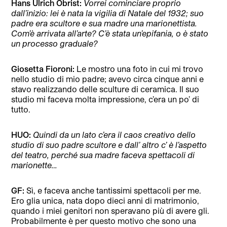
Hans Ulrich Obrist:
Vorrei cominciare proprio
dall’inizio: lei è nata la vigilia di Natale del 1932; suo
padre era scultore e sua madre una marionettista.
Com’è arrivata all’arte? C’è stata un’epifania, o è stato
un processo graduale?
Giosetta Fioroni:
Le mostro una foto in cui mi trovo
nello studio di mio padre; avevo circa cinque anni e
stavo realizzando delle sculture di ceramica. Il suo
studio mi faceva molta impressione, c’era un po’ di
tutto.
HUO:
Quindi da un lato c’era il caos creativo dello
studio di suo padre scultore e dall’ altro c’ è l’aspetto
del teatro, perché sua madre faceva spettacoli di
marionette…
GF:
Sì, e faceva anche tantissimi spettacoli per me.
Ero glia unica, nata dopo dieci anni di matrimonio,
quando i miei genitori non speravano più di avere gli.
Probabilmente è per questo motivo che sono una