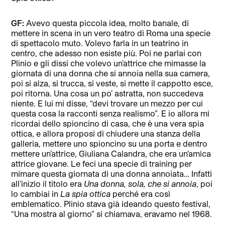
GF:
Avevo questa piccola idea, molto banale, di
mettere in scena in un vero teatro di Roma una specie
di spettacolo muto. Volevo farla in un teatrino in
centro, che adesso non esiste più. Poi ne parlai con
Plinio e gli dissi che volevo un’attrice che mimasse la
giornata di una donna che si annoia nella sua camera,
poi si alza, si trucca, si veste, si mette il cappotto esce,
poi ritorna. Una cosa un po’ astratta, non succedeva
niente. E lui mi disse, “devi trovare un mezzo per cui
questa cosa la racconti senza realismo”. E io allora mi
ricordai dello spioncino di casa, che è una vera spia
ottica, e allora proposi di chiudere una stanza della
galleria, mettere uno spioncino su una porta e dentro
mettere un’attrice, Giuliana Calandra, che era un’amica
attrice giovane. Le feci una specie di training per
mimare questa giornata di una donna annoiata… Infatti
all’inizio il titolo era
Una donna, sola, che si annoia
, poi
lo cambiai in
La spia ottica
perché era così
emblematico. Plinio stava già ideando questo festival,
“Una mostra al giorno” si chiamava, eravamo nel 1968.