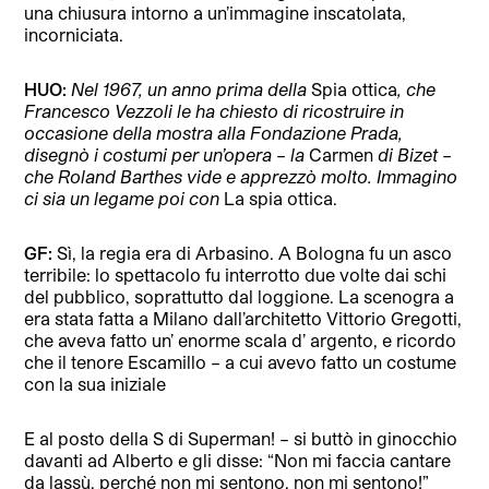
una chiusura intorno a un’immagine inscatolata,
incorniciata.
HUO:
Nel 1967, un anno prima della
Spia ottica
, che
Francesco Vezzoli le ha chiesto di ricostruire in
occasione della mostra alla Fondazione Prada,
disegnò i costumi per un’opera – la
Carmen
di Bizet –
che Roland Barthes vide e apprezzò molto. Immagino
ci sia un legame poi con
La spia ottica.
GF:
Sì, la regia era di Arbasino. A Bologna fu un asco
terribile: lo spettacolo fu interrotto due volte dai schi
del pubblico, soprattutto dal loggione. La scenogra a
era stata fatta a Milano dall’architetto Vittorio Gregotti,
che aveva fatto un’ enorme scala d’ argento, e ricordo
che il tenore Escamillo – a cui avevo fatto un costume
con la sua iniziale
E al posto della S di Superman! – si buttò in ginocchio
davanti ad Alberto e gli disse: “Non mi faccia cantare
da lassù, perché non mi sentono, non mi sentono!”