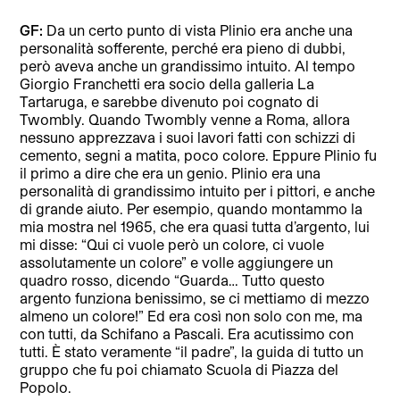
GF:
Da un certo punto di vista Plinio era anche una
personalità sofferente, perché era pieno di dubbi,
però aveva anche un grandissimo intuito. Al tempo
Giorgio Franchetti era socio della galleria La
Tartaruga, e sarebbe divenuto poi cognato di
Twombly. Quando Twombly venne a Roma, allora
nessuno apprezzava i suoi lavori fatti con schizzi di
cemento, segni a matita, poco colore. Eppure Plinio fu
il primo a dire che era un genio. Plinio era una
personalità di grandissimo intuito per i pittori, e anche
di grande aiuto. Per esempio, quando montammo la
mia mostra nel 1965, che era quasi tutta d’argento, lui
mi disse: “Qui ci vuole però un colore, ci vuole
assolutamente un colore” e volle aggiungere un
quadro rosso, dicendo “Guarda… Tutto questo
argento funziona benissimo, se ci mettiamo di mezzo
almeno un colore!” Ed era così non solo con me, ma
con tutti, da Schifano a Pascali. Era acutissimo con
tutti. È stato veramente “il padre”, la guida di tutto un
gruppo che fu poi chiamato Scuola di Piazza del
Popolo.