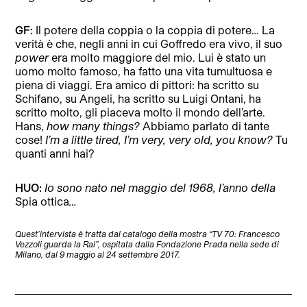
GF:
Il potere della coppia o la coppia di potere… La
verità è che, negli anni in cui Goffredo era vivo, il suo
power
era molto maggiore del mio. Lui è stato un
uomo molto famoso, ha fatto una vita tumultuosa e
piena di viaggi. Era amico di pittori: ha scritto su
Schifano, su Angeli, ha scritto su Luigi Ontani, ha
scritto molto, gli piaceva molto il mondo dell’arte.
Hans,
how many things?
Abbiamo parlato di tante
cose!
I’m a little tired, I’m very, very old, you know?
Tu
quanti anni hai?
HUO:
Io sono nato nel maggio del 1968, l’anno della
Spia ottica
…
Quest’intervista è tratta dal catalogo della mostra “TV 70: Francesco
Vezzoli guarda la Rai”, ospitata dalla Fondazione Prada nella sede di
Milano, dal 9 maggio al 24 settembre 2017.