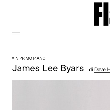
IN PRIMO PIANO
James Lee Byars
di
Dave H