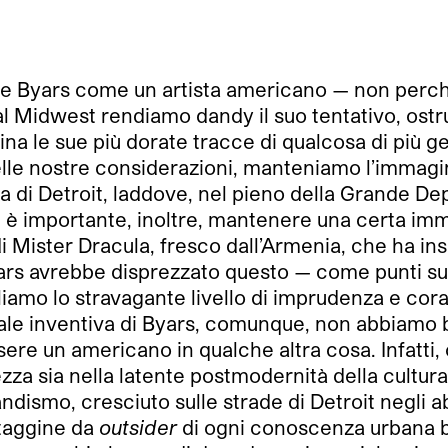
Byars come un artista americano — non perché l
 al Midwest rendiamo dandy il suo tentativo, ostr
mina le sue più dorate tracce di qualcosa di più 
lle nostre considerazioni, manteniamo l’immagi
di Detroit, laddove, nel pieno della Grande De
 Ed è importante, inoltre, mantenere una certa imm
di Mister Dracula, fresco dall’Armenia, che ha i
yars avrebbe disprezzato questo — come punti sul
oliamo lo stravagante livello di imprudenza e cor
cale inventiva di Byars, comunque, non abbiamo
ere un americano in qualche altra cosa. Infatti, o
zza sia nella latente postmodernità della cultur
dismo, cresciuto sulle strade di Detroit negli abi
ataggine da
outsider
di ogni conoscenza urbana b