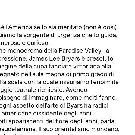
’America se lo sia meritato (non è così)
uiamo la sorgente di urgenza che lo guida,
generoso e curioso.
ne monocroma della Paradise Valley, la
pressione, James Lee Bryars è cresciuto
agine della cupa facciata vittoriana alla
nsegnato nell’aula magna di primo grado di
la scala con la quale misuriamo l’enormità
aggio teatrale richiesto. Avendo
 bisogno di immaginare, come molti fanno,
gni aspetto dell’arte di Byars ha radici
a americana dissidente degli anni
ti appariscenti del fiore degli anni, parla
audelairiana. Il suo orientalismo mondano,