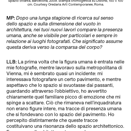
Spazio ottanta, Barcellona, 2009. Stampa cromogenica su Dibond, 150 x 100
cm. Courtesy Oredaria Arti Contemporanee, Roma.
MP:
Dopo una lunga stagione di ricerca sul senso
dello spazio e sulla dimensione del vuoto in
architettura, nei tuoi nuovi lavori compare la presenza
umana, anche se visibile per particolari e sempre in
relazione ai luoghi fotografati. Che significato assume
questa deriva verso la comparsa del corpo?
LLB:
La prima volta che la figura umana è entrata nelle
mie fotografie, mentre lavoravo sulla metropolitana di
Vienna, mi è sembrato quasi un incidente: mi
interessava fotografare un certo pavimento, e mentre
aspettavo che lo spazio si svuotasse dai passanti,
guardando attraverso l’obbiettivo, ho avvertito
chiaramente quel familiare picco di emozione che mi
spinge a scattare. Ciò che rimaneva nell’inquadratura
non erano figure intere, ma tracce di presenza umana
che si fondevano con lo spazio del pavimento. Ho
percepito distintamente che queste tracce
costituivano una risonanza dello spazio architettonico.