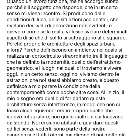
Quando un lavoro funziona, me ne accorgo subito
perché è il soggetto che risponde, che in un certo
senso mi viene incontro. Si producono delle
condizioni di luce, delle situazioni accidentali, che
rivelano dei livelli di percezione non evidenti: è
davvero come se la realtà volesse svelare determinati
aspetti di sé che di solito si sottraggono allo sguardo.
Perché proprio le architetture degli spazi urbani,
allora? Perché definiscono un ambiente nel quale si
realizza un cortocircuito straordinario tra il linguaggio
che ha definito la modernità, quello dell’astrattismo
geometrico, e i luoghi nei quali ci troviamo a vivere
oggi. In un certo senso, oggi noi viviamo dentro le
astrazioni che noi stessi abbiamo creato, e questo
definisce a mio parere la condizione della
contemporaneità come poche altre cose. All’inizio, il
mio bisogno era quello di far parlare queste
architetture senza interferenze, in modo che non ci
fosse alcun equivoco: erano proprio quelle che
volevo fotografare, non qualcos’altro a cui facevano
da sfondo. Noi ci siamo abituati a guardare questi
edifici senza vederli, sono parte della nostra
esperienza di tutti i giorni, ma dicono di noi molto più