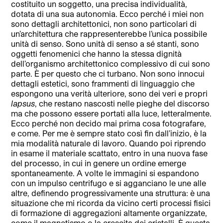
costituito un soggetto, una precisa individualità,
dotata di una sua autonomia. Ecco perché i miei non
sono dettagli architettonici, non sono particolari di
un’architettura che rappresenterebbe l’unica possibile
unità di senso. Sono unità di senso a sé stanti, sono
oggetti fenomenici che hanno la stessa dignità
dell’organismo architettonico complessivo di cui sono
parte. È per questo che ci turbano. Non sono innocui
dettagli estetici, sono frammenti di linguaggio che
espongono una verità ulteriore, sono dei veri e propri
lapsus
, che restano nascosti nelle pieghe del discorso
ma che possono essere portati alla luce, letteralmente.
Ecco perché non decido mai prima cosa fotografare,
e come. Per me è sempre stato così fin dall’inizio, è la
mia modalità naturale di lavoro. Quando poi riprendo
in esame il materiale scattato, entro in una nuova fase
del processo, in cui in genere un ordine emerge
spontaneamente. A volte le immagini si espandono
con un impulso centrifugo e si agganciano le une alle
altre, definendo progressivamente una struttura: è una
situazione che mi ricorda da vicino certi processi fisici
di formazione di aggregazioni altamente organizzate,
come il magnetismo o la crescita dei cristalli. È questa