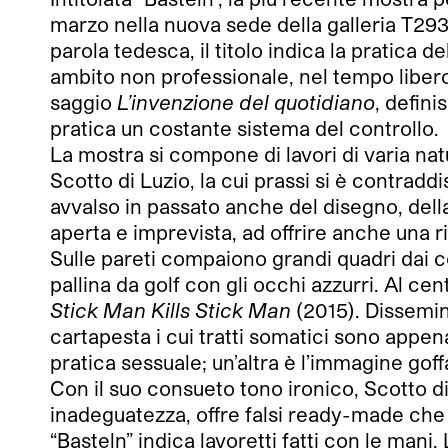
marzo nella nuova sede della galleria T293,
parola tedesca, il titolo indica la pratica
ambito non professionale, nel tempo libero 
saggio
L
’invenzione del quotidiano
, defin
pratica un costante sistema del controllo.
La mostra si compone di lavori di varia nat
Scotto di Luzio, la cui prassi si è contraddi
avvalso in passato anche del disegno, dell
aperta e imprevista, ad offrire anche una rif
Sulle pareti compaiono grandi quadri dai co
pallina da golf con gli occhi azzurri. Al ce
Stick Man Kills Stick Man
(2015). Dissemin
cartapesta i cui tratti somatici sono appen
pratica sessuale; un’altra è l’immagine go
Con il suo consueto tono ironico, Scotto di
inadeguatezza, offre falsi ready-made che
“Basteln” indica lavoretti fatti con le mani.