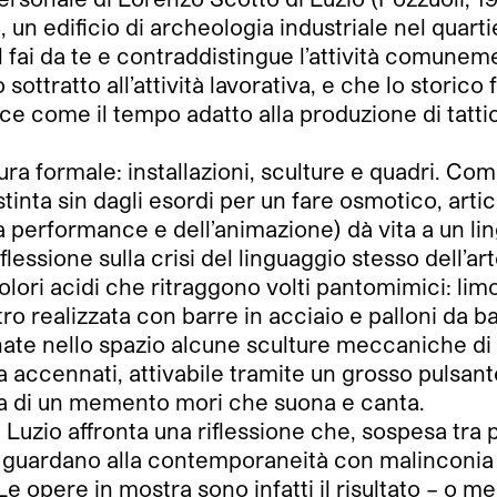
 un edificio di archeologia industriale nel quart
 del fai da te e contraddistingue l’attività comun
sottratto all’attività lavorativa, e che lo storic
isce come il tempo adatto alla produzione di tatti
ura formale: installazioni, sculture e quadri. C
stinta sin dagli esordi per un fare osmotico, arti
a performance e dell’animazione) dà vita a un lin
lessione sulla crisi del linguaggio stesso dell’art
lori acidi che ritraggono volti pantomimici: lim
ntro realizzata con barre in acciaio e palloni da b
ate nello spazio alcune sculture meccaniche di 
a accennati, attivabile tramite un grosso pulsan
ffa di un memento mori che suona e canta.
 Luzio affronta una riflessione che, sospesa tra
 guardano alla contemporaneità con malinconia e
 Le opere in mostra sono infatti il risultato – o me