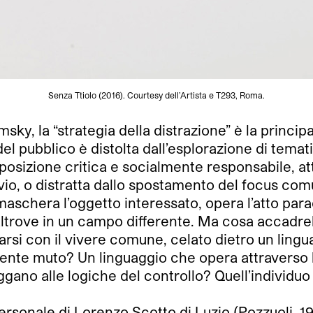
Senza Ttiolo (2016). Courtesy dell’Artista e T293, Roma.
, la “strategia della distrazione” è la principa
del pubblico è distolta dall’esplorazione di temat
sizione critica e socialmente responsabile, att
luvio, o distratta dallo spostamento del focus com
maschera l’oggetto interessato, opera l’atto para
altrove in un campo differente. Ma cosa accadre
arsi con il vivere comune, celato dietro un lingu
ente muto? Un linguaggio che opera attraverso l
uggano alle logiche del controllo? Quell’individ
personale di Lorenzo Scotto di Luzio (Pozzuoli, 19