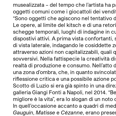
musealizzata – del tempo che l’artista ha pa
oggetti comuni come i giocattoli dei vendit
“Sono oggetti che agiscono nel tentativo di 
Le opere, al limite del kitsch e di una ret
schegge temporali, luoghi di indagine in cui
dispostivi attivi. A prima vista confortant
di vista laterale, indagando le cosiddette 
attraverso azioni non capitalizzabili, quali 
sovversivi. Nella fattispecie la creatività
realtà di produzione e consumo. Nell’atto del
una zona d’ombra, che, in quanto svincolata 
riflessione critica e una possibile azione po
Scotto di Luzio si era già spinto in una di
galleria Giangi Fonti a Napoli, nel 2014. “Be
migliore è la vita”, era lo slogan di un not
In quell’occasione accanto a quadri di medi
Gauguin
,
Matisse
e
Cézanne
, erano presen