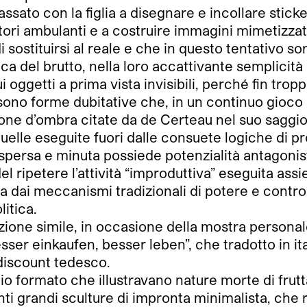
ssato con la figlia a disegnare e incollare stick
ori ambulanti e a costruire immagini mimetizzate
sostituirsi al reale e che in questo tentativo so
orica del brutto, nella loro accattivante semplic
 oggetti a prima vista invisibili, perché fin trop
i, sono forme dubitative che, in un continuo gioc
zone d’ombra citate da de Certeau nel suo saggio
quelle eseguite fuori dalle consuete logiche di pr
 dispersa e minuta possiede potenzialità antagoni
 ripetere l’attività “improduttiva” eseguita assie
dai meccanismi tradizionali di potere e controllo,
litica.
rezione simile, in occasione della mostra personal
sser einkaufen, besser leben”, che tradotto in ita
o discount tedesco.
o formato che illustravano nature morte di frutt
ti grandi sculture di impronta minimalista, che r