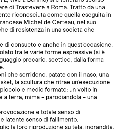
iere di Trastevere a Roma. Tratto da una
emente riconosciuta come quella eseguita in
o francese Michel de Certeau, nel suo
che di resistenza in una società che
ome di consueto e anche in quest’occasione,
colato tra le varie forme espressive (si è
guaggio precario, scettico, dalla forma
e.
oni che sorridono, patate con il naso, una
asket, la scultura che ritrae un’esecuzione
piccolo e medio formato: un volto in
te a terra, mima – parodiandola – una
 provocazione e totale senso di
 latente senso di fallimento.
glio la loro riproduzione su tela, ingrandita,