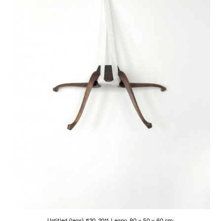
Untitled (legs) #20, 2011. Legno, 90 x 50 x 60 cm;