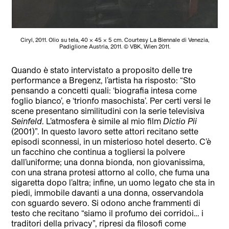
Ciryl, 2011. Olio su tela, 40 x 45 x 5 cm. Courtesy La Biennale di Venezia,
Padiglione Austria, 2011. © VBK, Wien 2011.
Quando è stato intervistato a proposito delle tre
performance a Bregenz, l’artista ha risposto: “Sto
pensando a concetti quali: ‘biografia intesa come
foglio bianco’, e ‘trionfo masochista’. Per certi versi le
scene presentano similitudini con la serie televisiva
Seinfeld
. L’atmosfera è simile al mio film
Dictio Pii
(2001)”. In questo lavoro sette attori recitano sette
episodi sconnessi, in un misterioso hotel deserto. C’è
un facchino che continua a togliersi la polvere
dall’uniforme; una donna bionda, non giovanissima,
con una strana protesi attorno al collo, che fuma una
sigaretta dopo l’altra; infine, un uomo legato che sta in
piedi, immobile davanti a una donna, osservandola
con sguardo severo. Si odono anche frammenti di
testo che recitano “siamo il profumo dei corridoi… i
traditori della privacy”, ripresi da filosofi come