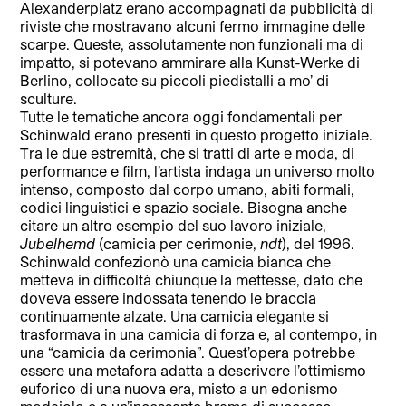
Alexanderplatz erano accompagnati da pubblicità di
riviste che mostravano alcuni fermo immagine delle
scarpe. Queste, assolutamente non funzionali ma di
impatto, si potevano ammirare alla Kunst-Werke di
Berlino, collocate su piccoli piedistalli a mo’ di
sculture.
Tutte le tematiche ancora oggi fondamentali per
Schinwald erano presenti in questo progetto iniziale.
Tra le due estremità, che si tratti di arte e moda, di
performance e film, l’artista indaga un universo molto
intenso, composto dal corpo umano, abiti formali,
codici linguistici e spazio sociale. Bisogna anche
citare un altro esempio del suo lavoro iniziale,
Jubelhemd
(camicia per cerimonie,
ndt
), del 1996.
Schinwald confezionò una camicia bianca che
metteva in difficoltà chiunque la mettesse, dato che
doveva essere indossata tenendo le braccia
continuamente alzate. Una camicia elegante si
trasformava in una camicia di forza e, al contempo, in
una “camicia da cerimonia”. Quest’opera potrebbe
essere una metafora adatta a descrivere l’ottimismo
euforico di una nuova era, misto a un edonismo