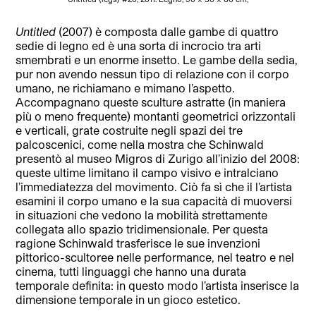
Untitled
(2007) è composta dalle gambe di quattro
sedie di legno ed è una sorta di incrocio tra arti
smembrati e un enorme insetto. Le gambe della sedia,
pur non avendo nessun tipo di relazione con il corpo
umano, ne richiamano e mimano l’aspetto.
Accompagnano queste sculture astratte (in maniera
più o meno frequente) montanti geometrici orizzontali
e verticali, grate costruite negli spazi dei tre
palcoscenici, come nella mostra che Schinwald
presentò al museo Migros di Zurigo all’inizio del 2008:
queste ultime limitano il campo visivo e intralciano
l’immediatezza del movimento. Ciò fa sì che il l’artista
esamini il corpo umano e la sua capacità di muoversi
in situazioni che vedono la mobilità strettamente
collegata allo spazio tridimensionale. Per questa
ragione Schinwald trasferisce le sue invenzioni
pittorico-scultoree nelle performance, nel teatro e nel
cinema, tutti linguaggi che hanno una durata
temporale definita: in questo modo l’artista inserisce la
dimensione temporale in un gioco estetico.