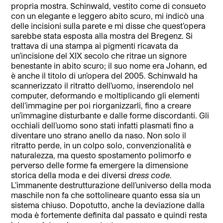
propria mostra. Schinwald, vestito come di consueto
con un elegante e leggero abito scuro, mi indicò una
delle incisioni sulla parete e mi disse che quest’opera
sarebbe stata esposta alla mostra del Bregenz. Si
trattava di una stampa ai pigmenti ricavata da
un’incisione del XIX secolo che ritrae un signore
benestante in abito scuro; il suo nome era Johann, ed
è anche il titolo di un’opera del 2005. Schinwald ha
scannerizzato il ritratto dell’uomo, inserendolo nel
computer, deformando e moltiplicando gli elementi
dell’immagine per poi riorganizzarli, fino a creare
un’immagine disturbante e dalle forme discordanti. Gli
occhiali dell’uomo sono stati infatti plasmati fino a
diventare uno strano anello da naso. Non solo il
ritratto perde, in un colpo solo, convenzionalità e
naturalezza, ma questo spostamento polimorfo e
perverso delle forme fa emergere la dimensione
storica della moda e dei diversi
dress code
.
L’immanente destrutturazione dell’universo della moda
maschile non fa che sottolineare quanto essa sia un
sistema chiuso. Dopotutto, anche la deviazione dalla
moda è fortemente definita dal passato e quindi resta