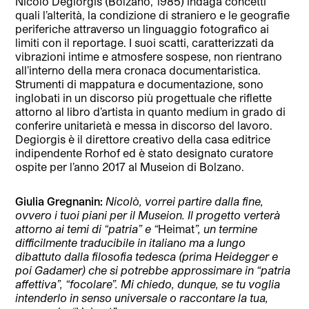
Nicolò Degiorgis (Bolzano, 1985) indaga concetti
quali l’alterità, la condizione di straniero e le geografie
periferiche attraverso un linguaggio fotografico ai
limiti con il reportage. I suoi scatti, caratterizzati da
vibrazioni intime e atmosfere sospese, non rientrano
all’interno della mera cronaca documentaristica.
Strumenti di mappatura e documentazione, sono
inglobati in un discorso più progettuale che riflette
attorno al libro d’artista in quanto medium in grado di
conferire unitarietà e messa in discorso del lavoro.
Degiorgis è il direttore creativo della casa editrice
indipendente Rorhof ed è stato designato curatore
ospite per l’anno 2017 al Museion di Bolzano.
Giulia Gregnanin:
Nicolò, vorrei partire dalla fine,
ovvero i tuoi piani per il Museion. Il progetto verterà
attorno ai temi di “patria” e “
Heimat
”, un termine
difficilmente traducibile in italiano ma a lungo
dibattuto dalla filosofia tedesca (prima Heidegger e
poi Gadamer) che si potrebbe approssimare in “patria
affettiva”, “focolare”. Mi chiedo, dunque, se tu voglia
intenderlo in senso universale o raccontare la tua,