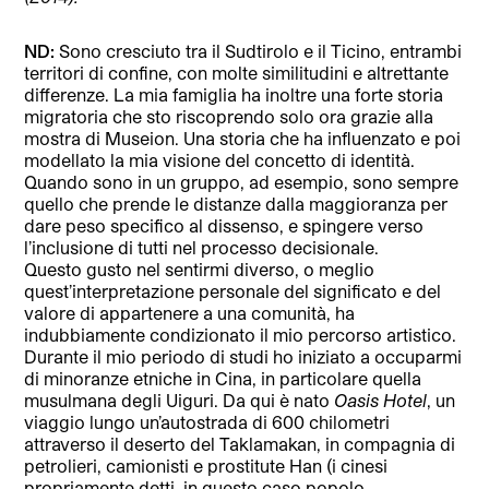
ND:
Sono cresciuto tra il Sudtirolo e il Ticino, entrambi
territori di confine, con molte similitudini e altrettante
differenze. La mia famiglia ha inoltre una forte storia
migratoria che sto riscoprendo solo ora grazie alla
mostra di Museion. Una storia che ha influenzato e poi
modellato la mia visione del concetto di identità.
Quando sono in un gruppo, ad esempio, sono sempre
quello che prende le distanze dalla maggioranza per
dare peso specifico al dissenso, e spingere verso
l’inclusione di tutti nel processo decisionale.
Questo gusto nel sentirmi diverso, o meglio
quest’interpretazione personale del significato e del
valore di appartenere a una comunità, ha
indubbiamente condizionato il mio percorso artistico.
Durante il mio periodo di studi ho iniziato a occuparmi
di minoranze etniche in Cina, in particolare quella
musulmana degli Uiguri. Da qui è nato
Oasis Hotel
, un
viaggio lungo un’autostrada di 600 chilometri
attraverso il deserto del Taklamakan, in compagnia di
petrolieri, camionisti e prostitute Han (i cinesi
propriamente detti, in questo caso popolo