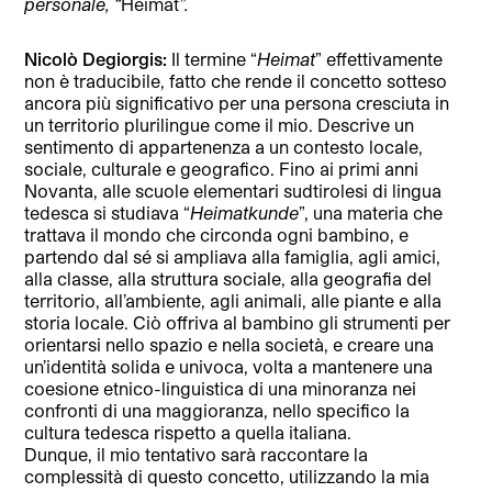
personale, “
Heimat
”.
Nicolò Degiorgis:
Il termine “
Heimat
” effettivamente
non è traducibile, fatto che rende il concetto sotteso
ancora più significativo per una persona cresciuta in
un territorio plurilingue come il mio. Descrive un
sentimento di appartenenza a un contesto locale,
sociale, culturale e geografico. Fino ai primi anni
Novanta, alle scuole elementari sudtirolesi di lingua
tedesca si studiava “
Heimatkunde
”, una materia che
trattava il mondo che circonda ogni bambino, e
partendo dal sé si ampliava alla famiglia, agli amici,
alla classe, alla struttura sociale, alla geografia del
territorio, all’ambiente, agli animali, alle piante e alla
storia locale. Ciò offriva al bambino gli strumenti per
orientarsi nello spazio e nella società, e creare una
un’identità solida e univoca, volta a mantenere una
coesione etnico-linguistica di una minoranza nei
confronti di una maggioranza, nello specifico la
cultura tedesca rispetto a quella italiana.
Dunque, il mio tentativo sarà raccontare la
complessità di questo concetto, utilizzando la mia