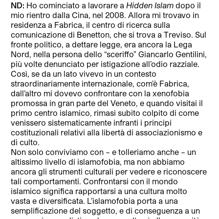
ND:
Ho cominciato a lavorare a
Hidden Islam
dopo il
mio rientro dalla Cina, nel 2008. Allora mi trovavo in
residenza a Fabrica, il centro di ricerca sulla
comunicazione di Benetton, che si trova a Treviso. Sul
fronte politico, a dettare legge, era ancora la Lega
Nord, nella persona dello “sceriffo” Giancarlo Gentilini,
più volte denunciato per istigazione all’odio razziale.
Così, se da un lato vivevo in un contesto
straordinariamente internazionale, com’è Fabrica,
dall’altro mi dovevo confrontare con la xenofobia
promossa in gran parte del Veneto, e quando visitai il
primo centro islamico, rimasi subito colpito di come
venissero sistematicamente infranti i principi
costituzionali relativi alla libertà di associazionismo e
di culto.
Non solo conviviamo con – e tolleriamo anche – un
altissimo livello di islamofobia, ma non abbiamo
ancora gli strumenti culturali per vedere e riconoscere
tali comportamenti. Confrontarsi con il mondo
islamico significa rapportarsi a una cultura molto
vasta e diversificata. L’islamofobia porta a una
semplificazione del soggetto, e di conseguenza a un