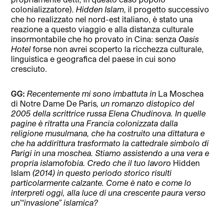
colonializzatore).
Hidden Islam
, il progetto successivo
che ho realizzato nel nord-est italiano, è stato una
reazione a questo viaggio e alla distanza culturale
insormontabile che ho provato in Cina: senza
Oasis
Hotel
forse non avrei scoperto la ricchezza culturale,
linguistica e geografica del paese in cui sono
cresciuto.
GG:
Recentemente mi sono imbattuta in
La Moschea
di Notre Dame De Paris
, un romanzo distopico del
2005 della scrittrice russa Elena Chudinova. In quelle
pagine è ritratta una Francia colonizzata dalla
religione musulmana, che ha costruito una dittatura e
che ha addirittura trasformato la cattedrale simbolo di
Parigi in una moschea. Stiamo assistendo a una vera e
propria islamofobia. Credo che il tuo lavoro
Hidden
Islam
(2014) in questo periodo storico risulti
particolarmente calzante. Come è nato e come lo
interpreti oggi, alla luce di una crescente paura verso
un’“invasione” islamica?