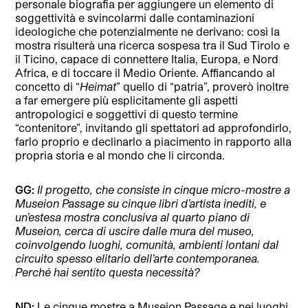
personale biografia per aggiungere un elemento di
soggettività e svincolarmi dalle contaminazioni
ideologiche che potenzialmente ne derivano: così la
mostra risulterà una ricerca sospesa tra il Sud Tirolo e
il Ticino, capace di connettere Italia, Europa, e Nord
Africa, e di toccare il Medio Oriente. Affiancando al
concetto di “
Heimat
” quello di “patria”, proverò inoltre
a far emergere più esplicitamente gli aspetti
antropologici e soggettivi di questo termine
“contenitore”, invitando gli spettatori ad approfondirlo,
farlo proprio e declinarlo a piacimento in rapporto alla
propria storia e al mondo che li circonda.
GG:
Il progetto, che consiste in cinque micro-mostre a
Museion Passage su cinque libri d’artista inediti, e
un’estesa mostra conclusiva al quarto piano di
Museion, cerca di uscire dalle mura del museo,
coinvolgendo luoghi, comunità, ambienti lontani dal
circuito spesso elitario dell’arte contemporanea.
Perché hai sentito questa necessità?
ND:
Le cinque mostre a Museion Passage e nei luoghi