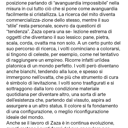
posizione parlando di “avanguardia impossibile” nella
misura in cui tutto ciò che si pone come avanguardia
facilmente si cristallizza. La ricerca del mito diventa
commercializza-zione dello stesso, mentre il suo
“stile” resta personale, scevro da questioni di
“tendenza”. Zaza opera una se- lezione estrema di
oggetti che diventano il suo lessico: pane, pietra,
scala, corda, ovatta ma non solo. A un certo punto del
suo percorso di ricerca, i volti cominciano a colorarsi,
si tingono di celeste, per esempio, come nel tentativo
di raggiungere un empireo. Ricorre infatti un’idea
platonica di un mondo perfetto. I volti però diventano
anche bianchi, tendendo alla luce, e spesso si
immergono nell’ovatta, che più che strumento di cura
è simbolo di levitazione. I volti sono trasfigurati e si
sottraggono dalla loro condizione materiale
quotidiana per diventare altro, una sorta di arte
dell’esistenza che, partendo dal vissuto, aspira ad
assurgere a un altro status. Il colore si fa fondamento
di una configurazione, o meglio riconfigurazione
ideale del mondo.
Anche se il lavoro di Zaza è in continua evoluzione,