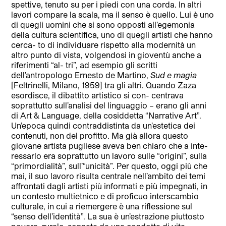
spettive, tenuto su per i piedi con una corda. In altri
lavori compare la scala, ma il senso è quello. Lui è uno
di quegli uomini che si sono opposti all’egemonia
della cultura scientifica, uno di quegli artisti che hanno
cerca- to di individuare rispetto alla modernità un
altro punto di vista, volgendosi in gioventù anche a
riferimenti “al- tri”, ad esempio gli scritti
dell’antropologo Ernesto de Martino,
Sud e magia
[Feltrinelli, Milano, 1959] tra gli altri. Quando Zaza
esordisce, il dibattito artistico si con- centrava
soprattutto sull’analisi del linguaggio – erano gli anni
di Art & Language, della cosiddetta “Narrative Art”.
Un’epoca quindi contraddistinta da un’estetica dei
contenuti, non del profitto. Ma già allora questo
giovane artista pugliese aveva ben chiaro che a inte-
ressarlo era soprattutto un lavoro sulle “origini”, sulla
“primordialità”, sull’“unicità”. Per questo, oggi più che
mai, il suo lavoro risulta centrale nell’ambito dei temi
affrontati dagli artisti più informati e più impegnati, in
un contesto multietnico e di proficuo interscambio
culturale, in cui a riemergere è una riflessione sul
“senso dell’identità”. La sua è un’estrazione piuttosto