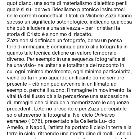
quotidiano, una sorta di materialismo dialettico per il
quale si su- perava l’idealismo platonico insinuatosi
nelle correnti concettuali. I titoli di Michele Zaza hanno
spesso un significato soteriologico, indicano qualcosa
che può alludere a una salvezza – per i cristiani la
storia di Cristo è sinonimo di riscatto.
Zaza non si definisce un fotografo, bensì un pensa-
tore di immagini. È comunque grato alla fotografia in
quanto tale tecnica detiene un valore temporale
diverso. Per esempio in una sequenza fotografica si
ha una visio- ne unitaria e totalitaria del racconto in
cui ogni minimo movimento, ogni minima particolarità,
viene colta in uno sguardo unificante come sempre
presente – ciò non può avvenire in un filmato ad
esempio, perché il suono, l’immagine in movimento, la
vitalità del flusso dà alla percezione una successione
di immagini che ci induce a memorizzare le sequenze
precedenti. L’eterno presente è per Zaza percepibile
solo attraverso la fotografia. Nel ciclo
Universo
estraneo
(1976), presentato alla Galleria Lu- cio
Amelio, a Napoli, l’artista ha portato il cielo in terra e la
terra in cielo, ritraendo una moltitudine di molli- che di