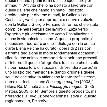
questi restano i punti fermi del suo speculare per
immagini. Attività che lo ha portato a lavorare con
quelle gallerie che hanno animato il dibattito
occidentale per diverse decadi, la Galleria Leo
Castelli
in primis
, per approdare a nuove rivoluzioni
con la Galleria Giorgio Persano di Torino, che è stata
complice nell’apertura del lavoro di Zaza verso
l’oggetto e più decisamente verso l’installazione e
anche la videoinstallazione. A questo proposito, è
necessario ricordare anche il dialogo con la critica
d’arte Elena Re che ha curato l’opera di Zaza con
estrema dedizione in molte fondamentali occasioni: “il
silenzio che anima le composizioni oniriche presenti
all’interno di queste fotografie è lo stesso che talvolta
ha permesso loro di staccarsi, di ‘prendere corpo’ in
uno spazio tridimensionale, dando origine a quelle
sculture che talvolta affiancano le fotografie stesse,
come nell’installazione
Paesaggio magico
[2008]”.
[Elena Re, Michele Zaza.
Paesaggio magico
, Gli Ori,
Pistoia, 2009, p. 14] Sempre a questo proposito, ma
riferendosi all’evoluzione videoinstallativa di questo
ragionamento, Re scrive: