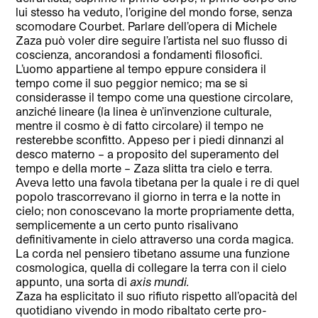
lui stesso ha veduto, l’origine del mondo forse, senza
scomodare Courbet. Parlare dell’opera di Michele
Zaza può voler dire seguire l’artista nel suo flusso di
coscienza, ancorandosi a fondamenti filosofici.
L’uomo appartiene al tempo eppure considera il
tempo come il suo peggior nemico; ma se si
considerasse il tempo come una questione circolare,
anziché lineare (la linea è un’invenzione culturale,
mentre il cosmo è di fatto circolare) il tempo ne
resterebbe sconfitto. Appeso per i piedi dinnanzi al
desco materno – a proposito del superamento del
tempo e della morte – Zaza slitta tra cielo e terra.
Aveva letto una favola tibetana per la quale i re di quel
popolo trascorrevano il giorno in terra e la notte in
cielo; non conoscevano la morte propriamente detta,
semplicemente a un certo punto risalivano
definitivamente in cielo attraverso una corda magica.
La corda nel pensiero tibetano assume una funzione
cosmologica, quella di collegare la terra con il cielo
appunto, una sorta di
axis mundi.
Zaza ha esplicitato il suo rifiuto rispetto all’opacità del
quotidiano vivendo in modo ribaltato certe pro-