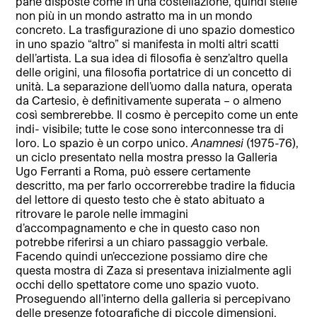
pane disposte come in una costellazione, quindi stelle
non più in un mondo astratto ma in un mondo
concreto. La trasfigurazione di uno spazio domestico
in uno spazio “altro” si manifesta in molti altri scatti
dell’artista. La sua idea di filosofia è senz’altro quella
delle origini, una filosofia portatrice di un concetto di
unità. La separazione dell’uomo dalla natura, operata
da Cartesio, è definitivamente superata – o almeno
così sembrerebbe. Il cosmo è percepito come un ente
indi- visibile; tutte le cose sono interconnesse tra di
loro. Lo spazio è un corpo unico.
Anamnesi
(1975-76),
un ciclo presentato nella mostra presso la Galleria
Ugo Ferranti a Roma, può essere certamente
descritto, ma per farlo occorrerebbe tradire la fiducia
del lettore di questo testo che è stato abituato a
ritrovare le parole nelle immagini
d’accompagnamento e che in questo caso non
potrebbe riferirsi a un chiaro passaggio verbale.
Facendo quindi un’eccezione possiamo dire che
questa mostra di Zaza si presentava inizialmente agli
occhi dello spettatore come uno spazio vuoto.
Proseguendo all’interno della galleria si percepivano
delle presenze fotografiche di piccole dimensioni,