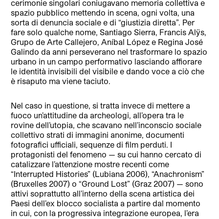
cerimonie singolari coniugavano memoria collettiva e
spazio pubblico mettendo in scena, ogni volta, una
sorta di denuncia sociale e di “giustizia diretta”. Per
fare solo qualche nome, Santiago Sierra, Francis Alÿs,
Grupo de Arte Callejero, Aníbal López e Regina José
Galindo da anni perseverano nel trasformare lo spazio
urbano in un campo performativo lasciando affiorare
le identità invisibili del visibile e dando voce a ciò che
è risaputo ma viene taciuto.
Nel caso in questione, si tratta invece di mettere a
fuoco un’attitudine da archeologi, all’opera tra le
rovine dell’utopia, che scavano nell’inconscio sociale
collettivo strati di immagini anonime, documenti
fotografici ufficiali, sequenze di film perduti. I
protagonisti del fenomeno — su cui hanno cercato di
catalizzare l’attenzione mostre recenti come
“Interrupted Histories” (Lubiana 2006), “Anachronism”
(Bruxelles 2007) o “Ground Lost” (Graz 2007) — sono
attivi soprattutto all’interno della scena artistica dei
Paesi dell’ex blocco socialista a partire dal momento
in cui, con la progressiva integrazione europea, l’era