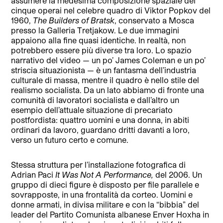
assumere la medesima composizione spaziale dei
cinque operai nel celebre quadro di Viktor Popkov del
1960,
The Builders of Bratsk
, conservato a Mosca
presso la Galleria Tretjakow. Le due immagini
appaiono alla fine quasi identiche. In realtà, non
potrebbero essere più diverse tra loro. Lo spazio
narrativo del video — un po’ James Coleman e un po’
striscia situazionista — è un fantasma dell’industria
culturale di massa, mentre il quadro è nello stile del
realismo socialista. Da un lato abbiamo di fronte una
comunità di lavoratori socialista e dall’altro un
esempio dell’attuale situazione di precariato
postfordista: quattro uomini e una donna, in abiti
ordinari da lavoro, guardano dritti davanti a loro,
verso un futuro certo e comune.
Stessa struttura per l’installazione fotografica di
Adrian Paci
It Was Not A Performance,
del 2006. Un
gruppo di dieci figure è disposto per file parallele e
sovrapposte, in una frontalità da corteo. Uomini e
donne armati, in divisa militare e con la “bibbia” del
leader del Partito Comunista albanese Enver Hoxha in