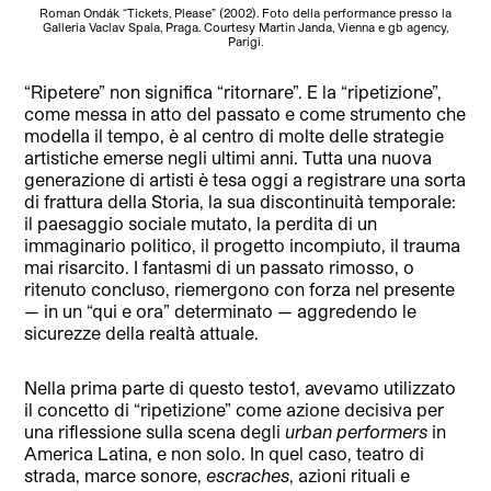
Roman Ondák “Tickets, Please” (2002). Foto della performance presso la
Galleria Vaclav Spala, Praga. Courtesy Martin Janda, Vienna e gb agency,
Parigi.
“Ripetere” non significa “ritornare”. E la “ripetizione”,
come messa in atto del passato e come strumento che
modella il tempo, è al centro di molte delle strategie
artistiche emerse negli ultimi anni. Tutta una nuova
generazione di artisti è tesa oggi a registrare una sorta
di frattura della Storia, la sua discontinuità temporale:
il paesaggio sociale mutato, la perdita di un
immaginario politico, il progetto incompiuto, il trauma
mai risarcito. I fantasmi di un passato rimosso, o
ritenuto concluso, riemergono con forza nel presente
— in un “qui e ora” determinato — aggredendo le
sicurezze della realtà attuale.
Nella prima parte di questo testo1, avevamo utilizzato
il concetto di “ripetizione” come azione decisiva per
una riflessione sulla scena degli
urban performers
in
America Latina, e non solo. In quel caso, teatro di
strada, marce sonore,
escraches
, azioni rituali e