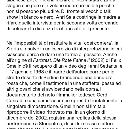
slogan che però si rivelano incomprensibili perché
non si possono più udire. Di fronte al vecchio talk
show in bianco e nero, Anri Sala costringe la madre a
rifare quella intervista per la seconda volta cercando
di colmare la distanza tra il passato e il presente.
Nell’impossibilità di restituire la vita “così com’era”, la
Storia si risolve in un esercizio di interpretazione in cui
ciascuno cerca di dare una forma al passato. Anche
all’origine di
Farbtest, Die Rote Fahne II
(2002) di Felix
Gmelin c’è il recupero di un video degli anni Settanta. è
il 17 gennaio 1968 e il padre dell’autore corre per le
strade deserte di Berlino brandendo una bandiera
rossa che, come il testimone in una staffetta, passa ad
altri giovani che si avvicendano nella corsa. Il
documentario del noto filmmaker tedesco Gerd
Conradt è una cameracar che riprende frontalmente la
singolare dimostrazione. Gmelin non si limita a
riproporre il video ritrovato ma, in un giorno di
dicembre del 2002, registra una replica della stessa
performance a Stoccolma, di cui lui stesso è attore