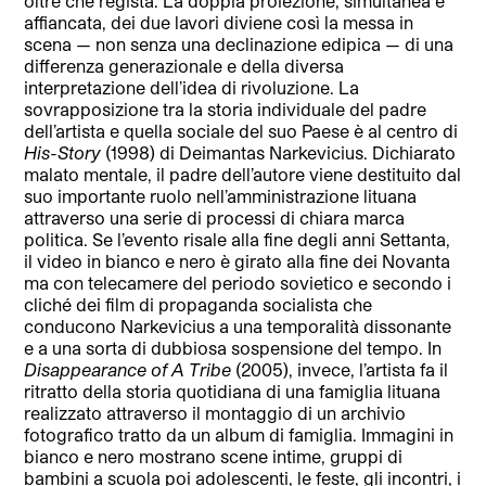
oltre che regista. La doppia proiezione, simultanea e
affiancata, dei due lavori diviene così la messa in
scena — non senza una declinazione edipica — di una
differenza generazionale e della diversa
interpretazione dell’idea di rivoluzione. La
sovrapposizione tra la storia individuale del padre
dell’artista e quella sociale del suo Paese è al centro di
His-Story
(1998) di Deimantas Narkevicius. Dichiarato
malato mentale, il padre dell’autore viene destituito dal
suo importante ruolo nell’amministrazione lituana
attraverso una serie di processi di chiara marca
politica. Se l’evento risale alla fine degli anni Settanta,
il video in bianco e nero è girato alla fine dei Novanta
ma con telecamere del periodo sovietico e secondo i
cliché dei film di propaganda socialista che
conducono Narkevicius a una temporalità dissonante
e a una sorta di dubbiosa sospensione del tempo. In
Disappearance of A Tribe
(2005), invece, l’artista fa il
ritratto della storia quotidiana di una famiglia lituana
realizzato attraverso il montaggio di un archivio
fotografico tratto da un album di famiglia. Immagini in
bianco e nero mostrano scene intime, gruppi di
bambini a scuola poi adolescenti, le feste, gli incontri, i