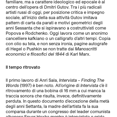
familiare, ma a carattere ideologico ed epocale è al
centro dell’opera di Dmitri Gutov. Tra i più radicali
artisti russi di oggi, per posizione critica e impegno
sociale, all’inizio della sua attività Gutov imitava
pattern di carta da parati e motivi geometrici degli
anni Sessanta che si ispiravano a costruttivisti come
Popova e Rodchenko. Oggi lavora come un anonimo
cancelliere kafkiano o un calligrafo d’altri tempi. Copia
con olio su tela, e non senza ironia, pagine autografe
di Hegel o Pushkin se non tratte dai
Manoscritti
economici e filosofici del 1844
di Karl Marx.
Il tempo ritrovato
Il primo lavoro di Anri Sala,
Intervista – Finding The
Words
(1997) è ben noto. All’origine di
Intervista
c’è il
ritrovamento di una bobina di 16 mm a cui manca la
traccia sonora che risulta, invece, definitivamente
perduta. In questo documento d’eccezione della metà
degli anni Settanta, la madre dell’artista fa la sua
comparsa durante un congresso del leader comunista
albanese Enver Hoxha mentre è intervistata e grida