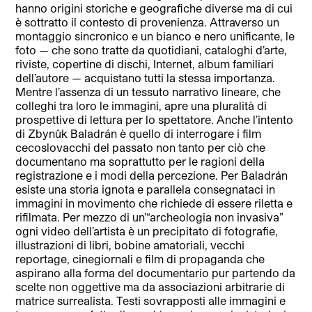
hanno origini storiche e geografiche diverse ma di cui
è sottratto il contesto di provenienza. Attraverso un
montaggio sincronico e un bianco e nero unificante, le
foto — che sono tratte da quotidiani, cataloghi d’arte,
riviste, copertine di dischi, Internet, album familiari
dell’autore — acquistano tutti la stessa importanza.
Mentre l’assenza di un tessuto narrativo lineare, che
colleghi tra loro le immagini, apre una pluralità di
prospettive di lettura per lo spettatore. Anche l’intento
di Zbynûk Baladrán è quello di interrogare i film
cecoslovacchi del passato non tanto per ciò che
documentano ma soprattutto per le ragioni della
registrazione e i modi della percezione. Per Baladrán
esiste una storia ignota e parallela consegnataci in
immagini in movimento che richiede di essere riletta e
rifilmata. Per mezzo di un’“archeologia non invasiva”
ogni video dell’artista è un precipitato di fotografie,
illustrazioni di libri, bobine amatoriali, vecchi
reportage, cinegiornali e film di propaganda che
aspirano alla forma del documentario pur partendo da
scelte non oggettive ma da associazioni arbitrarie di
matrice surrealista. Testi sovrapposti alle immagini e