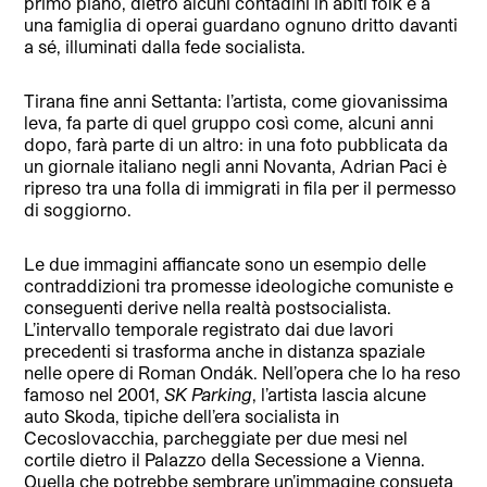
primo piano, dietro alcuni contadini in abiti folk e a
una famiglia di operai guardano ognuno dritto davanti
a sé, illuminati dalla fede socialista.
Tirana fine anni Settanta: l’artista, come giovanissima
leva, fa parte di quel gruppo così come, alcuni anni
dopo, farà parte di un altro: in una foto pubblicata da
un giornale italiano negli anni Novanta, Adrian Paci è
ripreso tra una folla di immigrati in fila per il permesso
di soggiorno.
Le due immagini affiancate sono un esempio delle
contraddizioni tra promesse ideologiche comuniste e
conseguenti derive nella realtà postsocialista.
L’intervallo temporale registrato dai due lavori
precedenti si trasforma anche in distanza spaziale
nelle opere di Roman Ondák. Nell’opera che lo ha reso
famoso nel 2001,
SK Parking
, l’artista lascia alcune
auto Skoda, tipiche dell’era socialista in
Cecoslovacchia, parcheggiate per due mesi nel
cortile dietro il Palazzo della Secessione a Vienna.
Quella che potrebbe sembrare un’immagine consueta