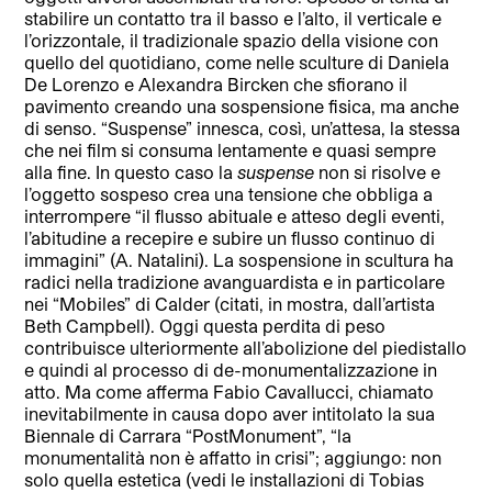
stabilire un contatto tra il basso e l’alto, il verticale e
l’orizzontale, il tradizionale spazio della visione con
quello del quotidiano, come nelle sculture di Daniela
De Lorenzo e Alexandra Bircken che sfiorano il
pavimento creando una sospensione fisica, ma anche
di senso. “Suspense” innesca, così, un’attesa, la stessa
che nei film si consuma lentamente e quasi sempre
alla fine. In questo caso la
suspense
non si risolve e
l’oggetto sospeso crea una tensione che obbliga a
interrompere “il flusso abituale e atteso degli eventi,
l’abitudine a recepire e subire un flusso continuo di
immagini” (A. Natalini). La sospensione in scultura ha
radici nella tradizione avanguardista e in particolare
nei “Mobiles” di Calder (citati, in mostra, dall’artista
Beth Campbell). Oggi questa perdita di peso
contribuisce ulteriormente all’abolizione del piedistallo
e quindi al processo di de-monumentalizzazione in
atto. Ma come afferma Fabio Cavallucci, chiamato
inevitabilmente in causa dopo aver intitolato la sua
Biennale di Carrara “PostMonument”, “la
monumentalità non è affatto in crisi”; aggiungo: non
solo quella estetica (vedi le installazioni di Tobias