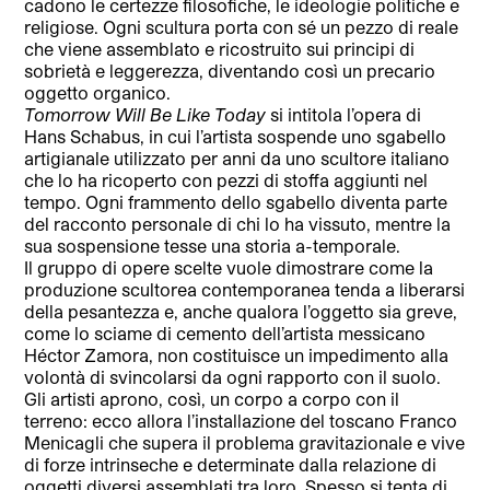
cadono le certezze filosofiche, le ideologie politiche e
religiose. Ogni scultura porta con sé un pezzo di reale
che viene assemblato e ricostruito sui principi di
sobrietà e leggerezza, diventando così un precario
oggetto organico.
Tomorrow Will Be Like Today
si intitola l’opera di
Hans Schabus, in cui l’artista sospende uno sgabello
artigianale utilizzato per anni da uno scultore italiano
che lo ha ricoperto con pezzi di stoffa aggiunti nel
tempo. Ogni frammento dello sgabello diventa parte
del racconto personale di chi lo ha vissuto, mentre la
sua sospensione tesse una storia a-temporale.
Il gruppo di opere scelte vuole dimostrare come la
produzione scultorea contemporanea tenda a liberarsi
della pesantezza e, anche qualora l’oggetto sia greve,
come lo sciame di cemento dell’artista messicano
Héctor Zamora, non costituisce un impedimento alla
volontà di svincolarsi da ogni rapporto con il suolo.
Gli artisti aprono, così, un corpo a corpo con il
terreno: ecco allora l’installazione del toscano Franco
Menicagli che supera il problema gravitazionale e vive
di forze intrinseche e determinate dalla relazione di
oggetti diversi assemblati tra loro. Spesso si tenta di