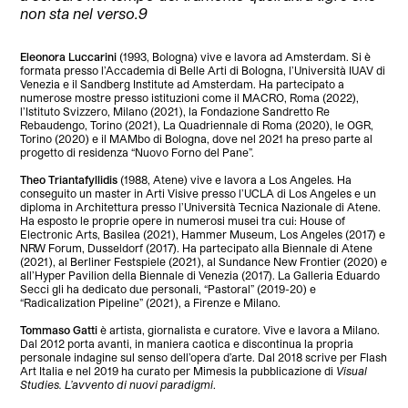
non sta nel verso.9
Eleonora Luccarini
(1993, Bologna) vive e lavora ad Amsterdam. Si è
formata presso l’Accademia di Belle Arti di Bologna, l’Università IUAV di
Venezia e il Sandberg Institute ad Amsterdam. Ha partecipato a
numerose mostre presso istituzioni come il MACRO, Roma (2022),
l’Istituto Svizzero, Milano (2021), la Fondazione Sandretto Re
Rebaudengo, Torino (2021), La Quadriennale di Roma (2020), le OGR,
Torino (2020) e il MAMbo di Bologna, dove nel 2021 ha preso parte al
progetto di residenza “Nuovo Forno del Pane”.
Theo Triantafyllidis
(1988, Atene) vive e lavora a Los Angeles. Ha
conseguito un master in Arti Visive presso l’UCLA di Los Angeles e un
diploma in Architettura presso l’Università Tecnica Nazionale di Atene.
Ha esposto le proprie opere in numerosi musei tra cui: House of
Electronic Arts, Basilea (2021), Hammer Museum, Los Angeles (2017) e
NRW Forum, Dusseldorf (2017). Ha partecipato alla Biennale di Atene
(2021), al Berliner Festspiele (2021), al Sundance New Frontier (2020) e
all’Hyper Pavilion della Biennale di Venezia (2017). La Galleria Eduardo
Secci gli ha dedicato due personali, “Pastoral” (2019-20) e
“Radicalization Pipeline” (2021), a Firenze e Milano.
Tommaso Gatti
è artista, giornalista e curatore. Vive e lavora a Milano.
Dal 2012 porta avanti, in maniera caotica e discontinua la propria
personale indagine sul senso dell’opera d’arte. Dal 2018 scrive per Flash
Art Italia e nel 2019 ha curato per Mimesis la pubblicazione di
Visual
Studies. L’avvento di nuovi paradigmi
.