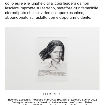
collo esile e le lunghe ciglia, così leggera da non
lasciare impronte sul terreno, metafora d’un femminile
stereotipato che nel video ci appare esanime,
abbandonato sull’asfalto come dopo un’incidente.
1
2
3
4
Eleonora Luccarini,
The lady’s improving (portrait of Léonard Santé)
, 2022.
E
Dettaglio della mostra “We don’t believe in fortunes” presso Baleno
be