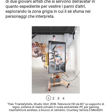
di due giovani artisti che si servono dell’avatar in
quanto espediente per vestire i panni d’altri,
esplorando la zona grigia in cui il sé sfuma nei
personaggi che interpreta.
1
2
3
4
Theo Triantafyllidis,
Studio Visit
, 2018. Televisore HD da 60’’ su supporto di
Th
legno, sistema di realtà virtuale in scala ambientale, PC per gaming,
trasmettitore wireless, e blocco di cemento. Courtesy l’artista e Meredith
t