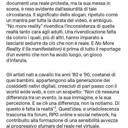
documenti una reale protesta, ma la sua messa in
scena, è reso evidente dall’assurdità di tale
circostanza. Il significato dello slogan, ripetuto come
un mantra per tutta la durata del video, è ambiguo.
“No more reality” rivendica l’inconsistenza di quella
realtà tanto cara agli adulti. Una rivendicazione fatta
da coloro i quali, più di altri, hanno imparato a
lasciarsi sedurre da ciò che non è reale. E
No More
Reality II (la manifestation)
è prima di tutto il reportage
d’un evento che non ha avuto luogo, un gioco
d’infanzia.
Gli artisti nati a cavallo tra anni ’80 e ’90, coetanei di
quei bambini, appartengono alla generazione dei
cosiddetti nativi digitali, cresciuti di pari passo con il
world wide web, e con un sospetto: “Non c’è nessuna
differenza tra un evento, la sua immagine, e la sua
percezione. E se c’è una differenza, non la notiamo. Di
1
questo è fatta la realtà”
. Quest’idea, e un’adolescenza
trascorsa tra forum, RPG online e social network, ha
contribuito alla formazione di una sensibilità avvezza
al progressivo sfumare del reale nel virtuale,