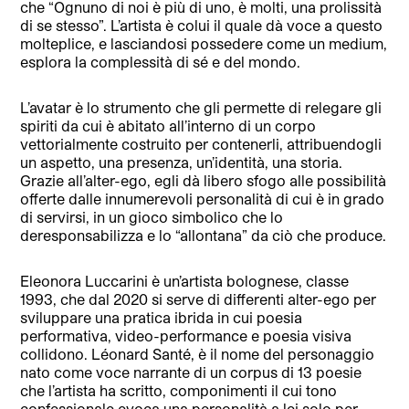
che “Ognuno di noi è più di uno, è molti, una prolissità
di se stesso”. L’artista è colui il quale dà voce a questo
molteplice, e lasciandosi possedere come un medium,
esplora la complessità di sé e del mondo.
L’avatar è lo strumento che gli permette di relegare gli
spiriti da cui è abitato all’interno di un corpo
vettorialmente costruito per contenerli, attribuendogli
un aspetto, una presenza, un’identità, una storia.
Grazie all’alter-ego, egli dà libero sfogo alle possibilità
offerte dalle innumerevoli personalità di cui è in grado
di servirsi, in un gioco simbolico che lo
deresponsabilizza e lo “allontana” da ciò che produce.
Eleonora Luccarini è un’artista bolognese, classe
1993, che dal 2020 si serve di differenti alter-ego per
sviluppare una pratica ibrida in cui poesia
performativa, video-performance e poesia visiva
collidono. Léonard Santé, è il nome del personaggio
nato come voce narrante di un corpus di 13 poesie
che l’artista ha scritto, componimenti il cui tono
confessionale evoca una personalità a lei solo per