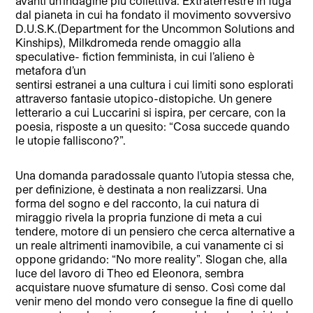
avanti un’indagine più collettiva. Extraterrestre in fuga
dal pianeta in cui ha fondato il movimento sovversivo
D.U.S.K.(Department for the Uncommon Solutions and
Kinships), Milkdromeda rende omaggio alla
speculative- fiction femminista, in cui l’alieno è
metafora d’un
sentirsi estranei a una cultura i cui limiti sono esplorati
attraverso fantasie utopico-distopiche. Un genere
letterario a cui Luccarini si ispira, per cercare, con la
poesia, risposte a un quesito: “Cosa succede quando
le utopie falliscono?”.
Una domanda paradossale quanto l’utopia stessa che,
per definizione, è destinata a non realizzarsi. Una
forma del sogno e del racconto, la cui natura di
miraggio rivela la propria funzione di meta a cui
tendere, motore di un pensiero che cerca alternative a
un reale altrimenti inamovibile, a cui vanamente ci si
oppone gridando: “No more reality”. Slogan che, alla
luce del lavoro di Theo ed Eleonora, sembra
acquistare nuove sfumature di senso. Così come dal
venir meno del mondo vero consegue la fine di quello