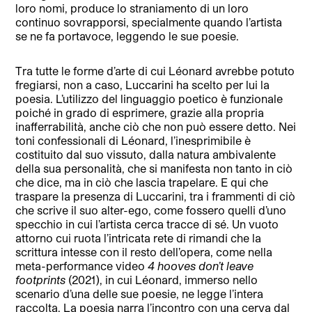
loro nomi, produce lo straniamento di un loro
continuo sovrapporsi, specialmente quando l’artista
se ne fa portavoce, leggendo le sue poesie.
Tra tutte le forme d’arte di cui Léonard avrebbe potuto
fregiarsi, non a caso, Luccarini ha scelto per lui la
poesia. L’utilizzo del linguaggio poetico è funzionale
poiché in grado di esprimere, grazie alla propria
inafferrabilità, anche ciò che non può essere detto. Nei
toni confessionali di Léonard, l’inesprimibile è
costituito dal suo vissuto, dalla natura ambivalente
della sua personalità, che si manifesta non tanto in ciò
che dice, ma in ciò che lascia trapelare. E qui che
traspare la presenza di Luccarini, tra i frammenti di ciò
che scrive il suo alter-ego, come fossero quelli d’uno
specchio in cui l’artista cerca tracce di sé. Un vuoto
attorno cui ruota l’intricata rete di rimandi che la
scrittura intesse con il resto dell’opera, come nella
meta-performance video
4 hooves don’t leave
footprints
(2021), in cui Léonard, immerso nello
scenario d’una delle sue poesie, ne legge l’intera
raccolta. La poesia narra l’incontro con una cerva dal