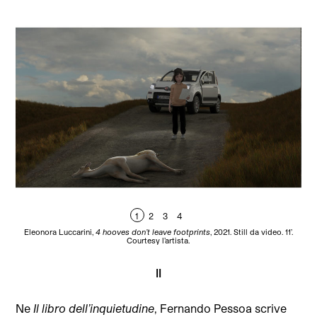
1
2
3
4
Eleonora Luccarini,
4 hooves don’t leave footprints
, 2021. Still da video. 11’.
El
Courtesy l’artista.
II
Ne
Il libro dell’inquietudine
, Fernando Pessoa scrive