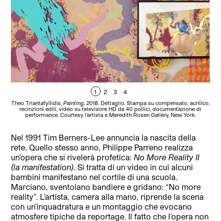
1
2
3
4
Theo Triantafyllidis,
Painting
, 2018. Dettaglio. Stampa su compensato, acrilico,
Theo
recinzioni edili, video su televisore HD da 40 pollici, documentazione di
ed
performance. Courtesy l’artista e Meredith Rosen Gallery, New York.
Nel 1991 Tim Berners-Lee annuncia la nascita della
rete. Quello stesso anno, Philippe Parreno realizza
un’opera che si rivelerà profetica:
No More Reality II
(la manifestation)
. Si tratta di un video in cui alcuni
bambini manifestano nel cortile di una scuola.
Marciano, sventolano bandiere e gridano: “No more
reality”. L’artista, camera alla mano, riprende la scena
con un’inquadratura e un montaggio che evocano
atmosfere tipiche da reportage. Il fatto che l’opera non