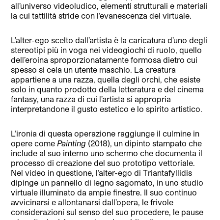
all’universo videoludico, elementi strutturali e materiali
la cui tattilità stride con l’evanescenza del virtuale.
L’alter-ego scelto dall’artista è la caricatura d’uno degli
stereotipi più in voga nei videogiochi di ruolo, quello
dell’eroina sproporzionatamente formosa dietro cui
spesso si cela un utente maschio. La creatura
appartiene a una razza, quella degli orchi, che esiste
solo in quanto prodotto della letteratura e del cinema
fantasy, una razza di cui l’artista si appropria
interpretandone il gusto estetico e lo spirito artistico.
L’ironia di questa operazione raggiunge il culmine in
opere come
Painting
(2018), un dipinto stampato che
include al suo interno uno schermo che documenta il
processo di creazione del suo prototipo vettoriale.
Nel video in questione, l’alter-ego di Triantafyllidis
dipinge un pannello di legno sagomato, in uno studio
virtuale illuminato da ampie finestre. Il suo continuo
avvicinarsi e allontanarsi dall’opera, le frivole
considerazioni sul senso del suo procedere, le pause