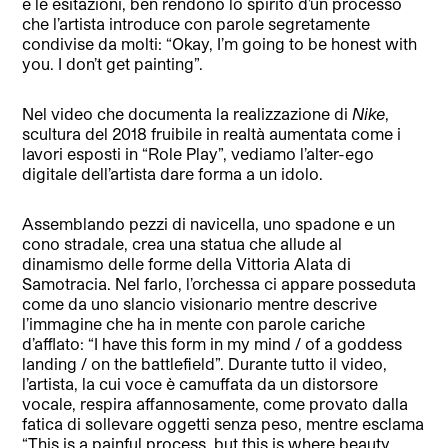
e le esitazioni, ben rendono lo spirito d’un processo
che l’artista introduce con parole segretamente
condivise da molti: “Okay, I’m going to be honest with
you. I don’t get painting”.
Nel video che documenta la realizzazione di
Nike
,
scultura del 2018 fruibile in realtà aumentata come i
lavori esposti in “Role Play”, vediamo l’alter-ego
digitale dell’artista dare forma a un idolo.
Assemblando pezzi di navicella, uno spadone e un
cono stradale, crea una statua che allude al
dinamismo delle forme della Vittoria Alata di
Samotracia. Nel farlo, l’orchessa ci appare posseduta
come da uno slancio visionario mentre descrive
l’immagine che ha in mente con parole cariche
d’afflato: “I have this form in my mind / of a goddess
landing / on the battlefield”. Durante tutto il video,
l’artista, la cui voce è camuffata da un distorsore
vocale, respira affannosamente, come provato dalla
fatica di sollevare oggetti senza peso, mentre esclama
“This is a painful process, but this is where beauty