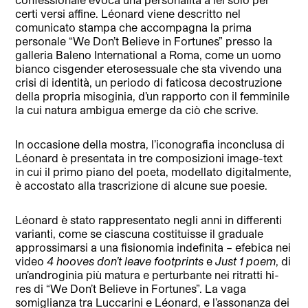
certi versi affine. Léonard viene descritto nel
comunicato stampa che accompagna la prima
personale “We Don’t Believe in Fortunes” presso la
galleria Baleno International a Roma, come un uomo
bianco cisgender eterosessuale che sta vivendo una
crisi di identità, un periodo di faticosa decostruzione
della propria misoginia, d’un rapporto con il femminile
la cui natura ambigua emerge da ciò che scrive.
In occasione della mostra, l’iconografia inconclusa di
Léonard è presentata in tre composizioni image-text
in cui il primo piano del poeta, modellato digitalmente,
è accostato alla trascrizione di alcune sue poesie.
Léonard è stato rappresentato negli anni in differenti
varianti, come se ciascuna costituisse il graduale
approssimarsi a una fisionomia indefinita – efebica nei
video
4 hooves don’t leave footprints
e
Just 1 poem
, di
un’androginia più matura e perturbante nei ritratti hi-
res di “We Don’t Believe in Fortunes”. La vaga
somiglianza tra Luccarini e Léonard, e l’assonanza dei