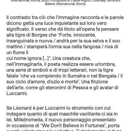
International, Roma, 2022. Fotografia di Luana Rigolli. Courtesy l’artista e
Baleno International, Roma.
Il contrasto tra ciò che l’immagine racconta e le parole
dicono getta una luce inquietante sul loro vero
significato. Il verso che dà titolo all’opera fa pensare
alla tigre di Borges che “Forte, innocente,
insanguinata e nuova / andrà per la sua selva e il suo
mattino / stamperà l’orma sua nella fangosa / riva di
un fiume il
cui nome ignora […]”. Una creatura che,
nell’immaginarla, il poeta realizza essere un’ombra,
una serie di simboli e di tropi letterari, non la tigre
fatale “che va compiendo in Sumatra o nel Bengala / il
suo ciclo d’amore, d’ozio e morte”. Una finzione
dell’arte, come gli eteronimi di Pessoa e gli avatar di
Luccarini.
Se Léonard è per Luccarini lo strumento con cui
indagare quanto di quel maschile vacillante ci sia in
lei, Milkdromeda, il nuovo personaggio presentato
in occasione di “We Don’t Believe in Fortunes”, porta