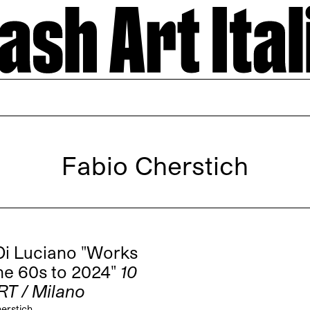
Fabio Cherstich
Di Luciano "Works
he 60s to 2024"
10
RT / Milano
erstich