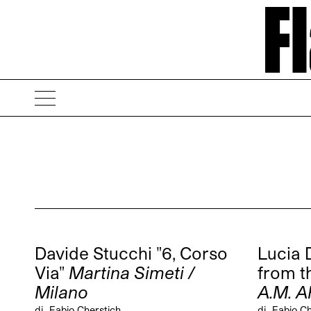
Davide Stucchi "6, Corso
Lucia 
Via"
Martina Simeti /
from t
Milano
A.M. A
di
Fabio Cherstich
di
Fabio Ch