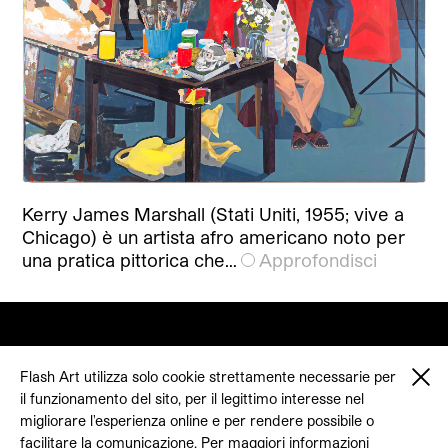
Kerry James Marshall (Stati Uniti, 1955; vive a
Chicago) è un artista afro americano noto per
una pratica pittorica che…
Approfondisci
Flash Art utilizza solo cookie strettamente necessarie per
il funzionamento del sito, per il legittimo interesse nel
© 2026 Flash Art
migliorare l'esperienza online e per rendere possibile o
Termini & condizioni
facilitare la comunicazione. Per maggiori informazioni