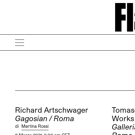
Richard Artschwager
Tomaso
Gagosian / Roma
Works 
Galler
di
Martina Rossi