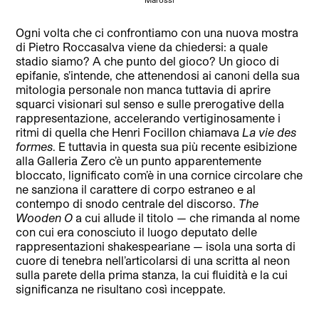
Ogni volta che ci confrontiamo con una nuova mostra
di Pietro Roccasalva viene da chiedersi: a quale
stadio siamo? A che punto del gioco? Un gioco di
epifanie, s’intende, che attenendosi ai canoni della sua
mitologia personale non manca tuttavia di aprire
squarci visionari sul senso e sulle prerogative della
rappresentazione, accelerando vertiginosamente i
ritmi di quella che Henri Focillon chiamava
La vie des
formes
. E tuttavia in questa sua più recente esibizione
alla Galleria Zero c’è un punto apparentemente
bloccato, lignificato com’è in una cornice circolare che
ne sanziona il carattere di corpo estraneo e al
contempo di snodo centrale del discorso.
The
Wooden O
a cui allude il titolo — che rimanda al nome
con cui era conosciuto il luogo deputato delle
rappresentazioni shakespeariane — isola una sorta di
cuore di tenebra nell’articolarsi di una scritta al neon
sulla parete della prima stanza, la cui fluidità e la cui
significanza ne risultano così inceppate.