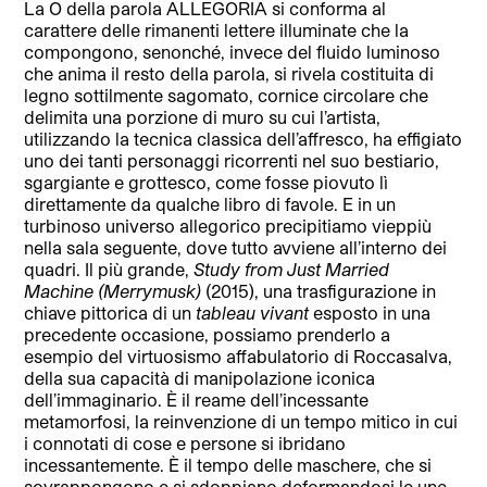
La O della parola ALLEGORIA si conforma al
carattere delle rimanenti lettere illuminate che la
compongono, senonché, invece del fluido luminoso
che anima il resto della parola, si rivela costituita di
legno sottilmente sagomato, cornice circolare che
delimita una porzione di muro su cui l’artista,
utilizzando la tecnica classica dell’affresco, ha effigiato
uno dei tanti personaggi ricorrenti nel suo bestiario,
sgargiante e grottesco, come fosse piovuto lì
direttamente da qualche libro di favole. E in un
turbinoso universo allegorico precipitiamo vieppiù
nella sala seguente, dove tutto avviene all’interno dei
quadri. Il più grande,
Study from Just Married
Machine (Merrymusk)
(2015), una trasfigurazione in
chiave pittorica di un
tableau vivant
esposto in una
precedente occasione, possiamo prenderlo a
esempio del virtuosismo affabulatorio di Roccasalva,
della sua capacità di manipolazione iconica
dell’immaginario. È il reame dell’incessante
metamorfosi, la reinvenzione di un tempo mitico in cui
i connotati di cose e persone si ibridano
incessantemente. È il tempo delle maschere, che si
sovrappongono e si sdoppiano deformandosi le une