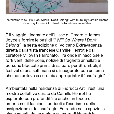
Installation view “I will Go Where I Don’t Belong” with mural by Camille Henrot.
Courtesy Fiorucci Art Trust. Foto: © Giovanna Silva
È il viaggio itinerante dell’Ulisse di Omero e James
Joyce a fornire le basi di
“I Will Go Where I Don’t
Belong”
, la sesta edizione di Volcano Extravaganza
diretta dall’artista francese Camille Henrot e dal
curatore Milovan Farronato. Tra onde minacciose e
forti venti delle Eolie, notizie di traghetti annullati e
persone bloccate prima di salpare per Stromboli, il
festival di una settimana si è inaugurato con un tema
che non poteva essere più appropriato: il “naufragio”.
Ambientata nella residenza di Fiorucci Art Trust, una
mostra collettiva curata da Camille Henrot ha
esplorato con profondità, e anche un tocco di
umorismo, il fascino, i pericoli e l’esotismo della
navigazione e del naufragio. Entrando nello spazio, si
viene accolti da un dipinto su muro di Henrot; le