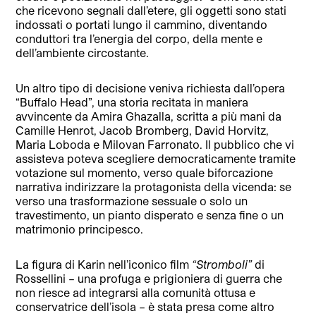
che ricevono segnali dall’etere, gli oggetti sono stati
indossati o portati lungo il cammino, diventando
conduttori tra l’energia del corpo, della mente e
dell’ambiente circostante.
Un altro tipo di decisione veniva richiesta dall’opera
“Buffalo Head”, una storia recitata in maniera
avvincente da Amira Ghazalla, scritta a più mani da
Camille Henrot, Jacob Bromberg, David Horvitz,
Maria Loboda e Milovan Farronato. Il pubblico che vi
assisteva poteva scegliere democraticamente tramite
votazione sul momento, verso quale biforcazione
narrativa indirizzare la protagonista della vicenda: se
verso una trasformazione sessuale o solo un
travestimento, un pianto disperato e senza fine o un
matrimonio principesco.
La figura di Karin nell’iconico film
“Stromboli”
di
Rossellini – una profuga e prigioniera di guerra che
non riesce ad integrarsi alla comunità ottusa e
conservatrice dell’isola – è stata presa come altro