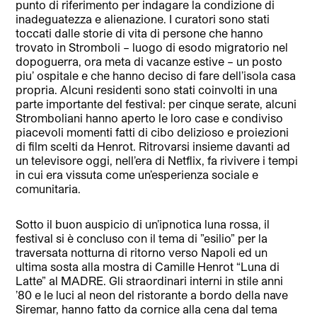
punto di riferimento per indagare la condizione di
inadeguatezza e alienazione. I curatori sono stati
toccati dalle storie di vita di persone che hanno
trovato in Stromboli – luogo di esodo migratorio nel
dopoguerra, ora meta di vacanze estive – un posto
piu’ ospitale e che hanno deciso di fare dell’isola casa
propria. Alcuni residenti sono stati coinvolti in una
parte importante del festival: per cinque serate, alcuni
Stromboliani hanno aperto le loro case e condiviso
piacevoli momenti fatti di cibo delizioso e proiezioni
di film scelti da Henrot. Ritrovarsi insieme davanti ad
un televisore oggi, nell’era di Netflix, fa rivivere i tempi
in cui era vissuta come un’esperienza sociale e
comunitaria.
Sotto il buon auspicio di un’ipnotica luna rossa, il
festival si è concluso con il tema di ”esilio” per la
traversata notturna di ritorno verso Napoli ed un
ultima sosta alla mostra di Camille Henrot “Luna di
Latte” al MADRE. Gli straordinari interni in stile anni
’80 e le luci al neon del ristorante a bordo della nave
Siremar, hanno fatto da cornice alla cena dal tema