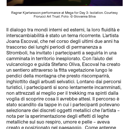
Ragnar Kjartansson performance at Mega for Day 3: Isolation. Courtesy
Fiorucci Art Trust. Foto: © Giovanna Silva
Il dialogo tra mondi interni ed esterni, la loro fluidità e
interscambiabilità è stato un tema ricorrente. L’artista
Joana Escoval, che nel corso degli ultimi due anni ha
trascorso dei lunghi periodi di permanenza a
Stromboli, ha invitato i partecipanti a seguirla in una
camminata in territorio inesplorato. Con l’aiuto del
vulcanologo e guida Stefano Oliva, Escoval ha creato
un sentiero attraverso la fitta vegetazione lungo le
pendici della montagna che presto riscomparirà,
inghiottito dagli arbusti selvatici. Lontano dai percorsi
turistici, i partecipanti si sono lentamente incamminati,
non attrezzati al meglio per il trekking ma spinti dalla
voglia di scoprire cosa li avrebbe attesi. Il percorso è
stato scandito da tappe in cui i partecipanti potevano
selezionare dei discreti oggetti metallici che l’artista –
nota per la sperimentazione degli effetti di leghe
metalliche sul suo respiro, umore e pelle – aveva
creato e posizionato nel paesaggio. Come antenne