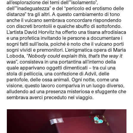
all’esplorazione dei temi dell’”isolamento”,
dell’”inadeguatezza” e del “pericolo ed erotismo delle
distanze” tra gli altri. A questo cambiamento di tono
anche il vulcano sembrava concordare rispondendo
con discreti brontolii e qualche sbuffo di sottofondo.
L’artista David Horvitz ha offerto una tisana afrodisiaca
e una profetica invitando le persone a documentare i
sogni fatti sull’isola, poiché è noto che il vulcano porti
sogni vividi e premonitori. L’enigmatica opera di Maria
Loboda,
“Nobody could explain this, that’s the way it
was”
, consisteva in una portantina all’interno della
quale apparivano oggetti dimenticati – tra cui una
stola di pelliccia, una confezione di Advil, delle
pantofole, delle ossa animali. Ogni notte, come una
visione, questo lavoro compariva in un luogo diverso,
alludendo ad una presenza misteriosa e sfuggente che
sembrava averci preceduto nel viaggio.