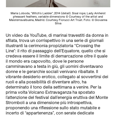
Maria Loboda, “Witch’s Ladder”, 2014 (detail). Sisal rope, Lady Amherst
pheasant feathers, variable dimensions © Courtesy of the artist and
Maisterravalbuena, Madrid. Courtesy Fiorucci Art Trust. Foto: © Giovanna
Silva
Un video da YouTube, di marinai travestiti da donna in
sfilata, trova un corrispettivo in una serie di giornali
illustranti la cerimonia propiziatoria “Crossing the
Line”: il rito di passaggio dell’Equatore, quello che si
credeva essere il limite di demarcazione oltre il quale
il mondo era capovolto, dove le persone
camminavano a testa in giù, gli uomini diventavano
donne e le gerarchie sociali venivano ribaltate. Il
vibrante desiderio erotico, collegato al sovvertirsi dei
ruoli e alla possibilità di diventare altro, ha
determinato il tono della settimana a venire. Per la
prima volta Volcano Extravaganza ha spostato
l’attenzione del festival dall’energia eruttiva del Monte
Stromboli a una dimensione più introspettiva,
proponendo una riflessione sullo stato mutabile e
incerto di “appartenenza”, con serate dedicate