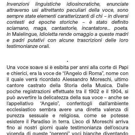
Invenzioni linguistiche idiosincratiche, enunciate
attraverso usi altrettanto peculiari della voce, sono
sempre state elementi caratterizzanti di chi
–
in diversi
contesti ed epoche storiche – è stato definito
sciamano, maga, cantastorie, incantatore… poeta.
In
Malelingue
, Idioletta rende omaggio a queste madri
e padri putativi con alcune trascrizioni delle loro
testimonianze orali.
•
Una voce soave si è esibita per anni alla corte di Papi
e chierici, era la voce de “l’Angelo di Roma”, nome con
il quale verrà ricordato Alessandro Moreschi, ultimo
cantore castrato della Storia della Musica. Dalle
poche registrazioni effettuate tra il 1902 e il 1904, si
può avvertire la delicatezza della sua voce – anche se
l’appellativo “Angelo”, conferitogli dall’ambiente
ecclesiastico sembra avere una diretta valenza di
purezza sessuale e religiosa, come se potesse
esistere il Paradiso in terra. L’eco di Moreschi arriva
fino ai nostri giorni quale testimonianza dell’oscura
vicenda di queste “perenni” voci bianche diventando