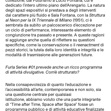
collezione, dal Futurismo a Lucio Fontana, cui è
dedicato l’intero ultimo piano dell’Arengario. La natura
degli spazi espositivi si prestava a degli interventi
dal carattere più fluido e Sala Fontana, con la
Struttura
al Neon per la IX Triennale di Milano
(1951), ci è
sembrata da subito un palcoscenico d’eccezione per
un ciclo di performance, interessante elemento di
congiunzione tra passato e presente. A queste ragioni
si aggiunge anche quella di riflettere su questioni
specifiche, come la conservazione o il
reenactment
di
pezzi storici, la tutela della loro identità e integrità e le
modalità di trasmissione alle generazioni future.
Furla Series #01
prevede anche un ricco programma
di attività divulgative. Com’è strutturato?
Nella consapevolezza di quanto l’educazione e
l’accessibilità all’arte, contemporanea e non solo, sia
una questione centrale per qualsiasi
istituzione, abbiamo voluto che una parte integrante
di “Time after Time, Space after Space” fosse un
programma pubblico e di attività educative finalizzate