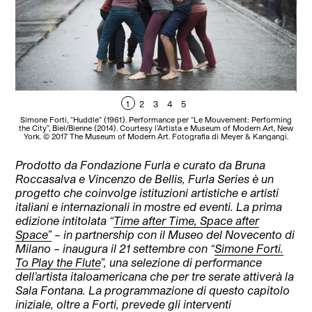
1
2
3
4
5
Simone Forti, “Huddle” (1961). Performance per “Le Mouvement: Performing
Si
the City”, Biel/Bienne (2014). Courtesy l’Artista e Museum of Modern Art, New
York. © 2017 The Museum of Modern Art. Fotografia di Meyer & Kangangi.
Prodotto da Fondazione Furla e curato da Bruna
Roccasalva e Vincenzo de Bellis, Furla Series è un
progetto che coinvolge istituzioni artistiche e artisti
italiani e internazionali in mostre ed eventi. La prima
edizione intitolata “
Time after Time, Space after
Space”
– in partnership con il Museo del Novecento di
Milano – inaugura il 21 settembre con “
Simone Forti.
To Play the Flute
”, una selezione di performance
dell’artista italoamericana che per tre serate attiverà la
Sala Fontana. La programmazione di questo capitolo
iniziale, oltre a Forti, prevede gli interventi