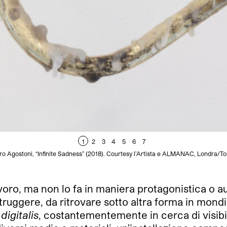
1
2
3
4
5
6
7
ro Agostoni, “Infinite Sadness” (2018). Courtesy l’Artista e ALMANAC, Londra/To
voro, ma non lo fa in maniera protagonistica o au
truggere, da ritrovare sotto altra forma in mondi
igitalis
, costantementemente in cerca di visibi