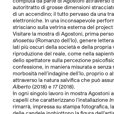
compiuta da parte di Agostoni attraverso di
autoritratto di grosse dimensioni straccia
di un accendino; il tutto pervaso da una tr
elettroniche. In una inconsapevole perfor
strisciano sulla vetrina esterna del project
Visitare la mostra di Agostoni, prima person
shosetsu
(Romanzo dell’Io), genere lettera
lati più oscuri della società e della propri
riproduzione del reale, come nella sapient
dello spettatore sulla percezione psicofisica
confessione, in maniera misurata e senza ma
morbosità nell’indagine dell’Io, proprio o al
attraverso la natura salvifica che può assu
Alberto
(2018) e
17
(2018).
In ogni singolo lavoro in mostra Agostoni ann
capelli che caratterizzano l’installazione
I
rimarrà, impressa su stampa fotografica, la
delle candele inghiottono la figura dell’arti