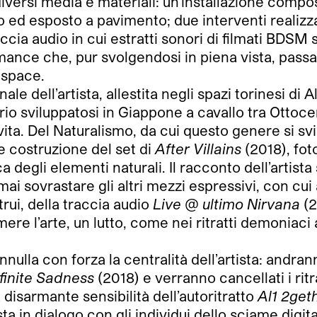
versi media e materiali: un’installazione compost
to ed esposto a pavimento; due interventi realiz
accia audio in cui estratti sonori di filmati BD
mance che, pur svolgendosi in piena vista, pas
 space.
ale dell’artista, allestita negli spazi torinesi 
rio sviluppatosi in Giappone a cavallo tra Ottoce
a vita. Del Naturalismo, da cui questo genere si 
e costruzione del set di
After Villains
(2018), fot
 degli elementi naturali. Il racconto dell’artista 
i sovrastare gli altri mezzi espressivi, con cui a
trui, della traccia audio
Live @ ultimo Nirvana
(2
mere l’arte, un lutto, come nei ritratti demoniaci
ulla con forza la centralità dell’artista: andranno
nfinite Sadness
(2018) e verranno cancellati i ritr
 disarmante sensibilità dell’autoritratto
Al1 2get
sta in dialogo con gli individui dello sciame digita