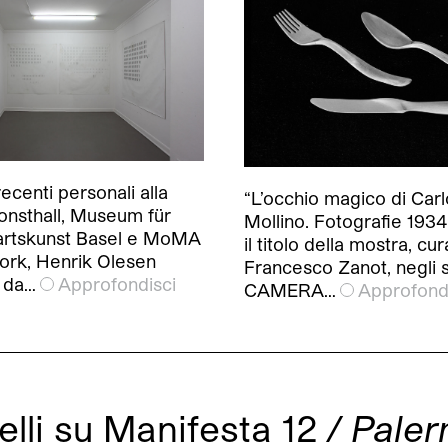
ecenti personali alla
“L’occhio magico di Carl
nsthall, Museum für
Mollino. Fotografie 1934
rtskunst Basel e MoMA
il titolo della mostra, cu
ork, Henrik Olesen
Francesco Zanot, negli s
 da…
Approfondisci
CAMERA…
Approfond
relli su Manifesta 12
/ Pale