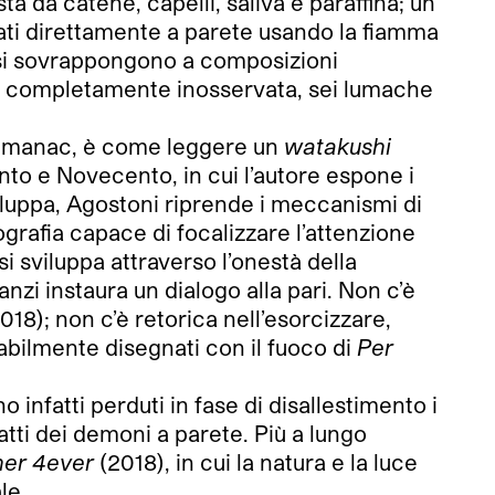
a da catene, capelli, saliva e paraffina; un
zati direttamente a parete usando la fiamma
SM si sovrappongono a composizioni
sa completamente inosservata, sei lumache
di Almanac, è come leggere un
watakushi
nto e Novecento, in cui l’autore espone i
sviluppa, Agostoni riprende i meccanismi di
ografia capace di focalizzare l’attenzione
si sviluppa attraverso l’onestà della
nzi instaura un dialogo alla pari. Non c’è
018); non c’è retorica nell’esorcizzare,
 abilmente disegnati con il fuoco di
Per
 infatti perduti in fase di disallestimento i
atti dei demoni a parete. Più a lungo
her 4ever
(2018), in cui la natura e la luce
le.