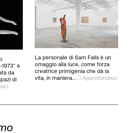
La personale di Sam Falls è un
o
omaggio alla luce, come forza
-1973” è
creatrice primigenia che dà la
rata da
vita, in maniera…
Approfondisci
pazi di
isci
rmo