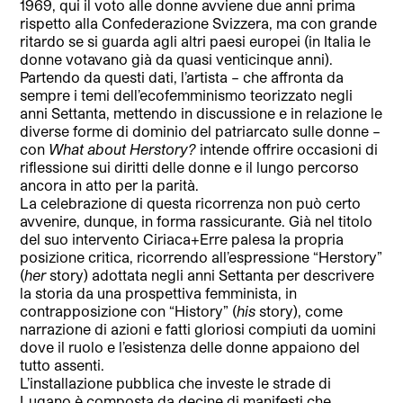
1969, qui il voto alle donne avviene due anni prima
rispetto alla Confederazione Svizzera, ma con grande
ritardo se si guarda agli altri paesi europei (in Italia le
donne votavano già da quasi venticinque anni).
Partendo da questi dati, l’artista – che affronta da
sempre i temi dell’ecofemminismo teorizzato negli
anni Settanta, mettendo in discussione e in relazione le
diverse forme di dominio del patriarcato sulle donne –
con
What about Herstory?
intende offrire occasioni di
riflessione sui diritti delle donne e il lungo percorso
ancora in atto per la parità.
La celebrazione di questa ricorrenza non può certo
avvenire, dunque, in forma rassicurante. Già nel titolo
del suo intervento Ciriaca+Erre palesa la propria
posizione critica, ricorrendo all’espressione “Herstory”
(
her
story) adottata negli anni Settanta per descrivere
la storia da una prospettiva femminista, in
contrapposizione con “History” (
his
story), come
narrazione di azioni e fatti gloriosi compiuti da uomini
dove il ruolo e l’esistenza delle donne appaiono del
tutto assenti.
L’installazione pubblica che investe le strade di
Lugano è composta da decine di manifesti che