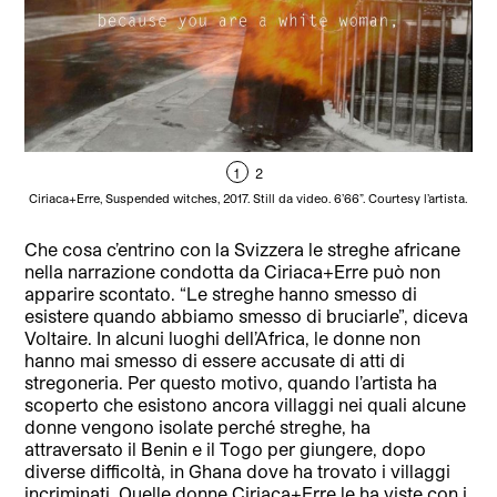
1
2
Ciriaca+Erre, Suspended witches, 2017. Still da video. 6’66”. Courtesy l’artista.
Cir
Che cosa c’entrino con la Svizzera le streghe africane
nella narrazione condotta da Ciriaca+Erre può non
apparire scontato. “Le streghe hanno smesso di
esistere quando abbiamo smesso di bruciarle”, diceva
Voltaire. In alcuni luoghi dell’Africa, le donne non
hanno mai smesso di essere accusate di atti di
stregoneria. Per questo motivo, quando l’artista ha
scoperto che esistono ancora villaggi nei quali alcune
donne vengono isolate perché streghe, ha
attraversato il Benin e il Togo per giungere, dopo
diverse difficoltà, in Ghana dove ha trovato i villaggi
incriminati. Quelle donne Ciriaca+Erre le ha viste con i