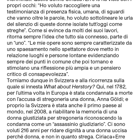
propri occhi: “Ho voluto raccogliere una
testimonianza di presenza fisica, umana, di sguardi
che vanno oltre le parole, ho voluto sottolineare le urla
del silenzio di queste donne isolate tutt’oggi come
streghe”. Come si evince da molti dei suoi lavori,
ritorna sempre l’idea che tutto sia connesso, parte di
un “uno”. “Le mie opere sono sempre caratterizzate da
uno spaesamento nello spettatore dove metto in
relazione luoghi e persone lontane evidenziando
sempre dei punti in comune che poi tornano e
stimolano una riflessione più ampia e un pensiero
critico di consapevolezza”.
Torniamo dunque in Svizzera e alla ricorrenza sulla
quale si innesta
What about Herstory?
Qui, nel 1782,
per l’ultima volta in Europa è stata condannata a morte
con l’accusa di stregoneria una donna, Anna Göldi; e
proprio la Svizzera è stata anche il primo paese al
mondo, nel 2008, a riabilitare la memoria di una
donna giustiziata per stregoneria riconoscendo la
condanna come un “assassinio giudiziario”. Ci sono
voluti 216 anni per ridare dignità a una donna uccisa
perché donna, e non in quanto strega. Ciriaca+Erre