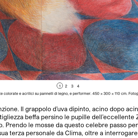
1
2
3
4
ite colorate e acrilici su pannelli di legno, e performer. 450 x 300 x 110 cm. Fot
finzione. Il grappolo d’uva dipinto, acino dopo ac
ttigliezza beffa persino le pupille dell’eccellen
. Prendo le mosse da questo celebre passo perch
sua terza personale da Clima, oltre a interrogare 