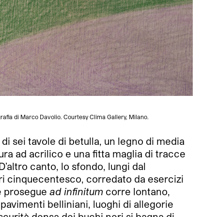
ografia di Marco Davolio. Courtesy Clima Gallery, Milano.
i sei tavole di betulla, un legno di media
ura ad acrilico e una fitta maglia di tracce
 D’altro canto, lo sfondo, lungi dal
ari cinquecentesco, corredato da esercizi
he prosegue
ad infinitum
corre lontano,
vimenti belliniani, luoghi di allegorie
scurità densa dei buchi neri si bagna di