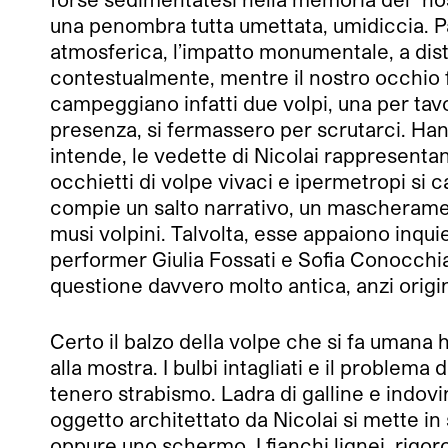
una penombra tutta umettata, umidiccia. Par
atmosferica, l’impatto monumentale, a dist
contestualmente, mentre il nostro occhio fa
campeggiano infatti due volpi, una per tavo
presenza, si fermassero per scrutarci. Ha
intende, le vedette di Nicolai rappresent
occhietti di volpe vivaci e ipermetropi si 
compie un salto narrativo, un mascheramento
musi volpini. Talvolta, esse appaiono inquie
performer Giulia Fossati e Sofia Conocchia
questione davvero molto antica, anzi origina
Certo il balzo della volpe che si fa uma
alla mostra. I bulbi intagliati e il problem
tenero strabismo. Ladra di galline e indovi
oggetto architettato da Nicolai si mette in 
oppure uno schermo. I fianchi lignei, rigoro