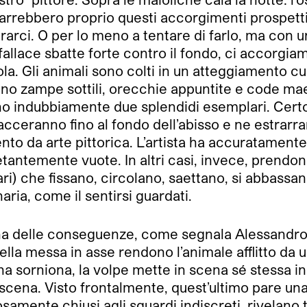
rebbero proprio questi accorgimenti prospettici,
rarci. O per lo meno a tentare di farlo, ma con u
llace sbatte forte contro il fondo, ci accorgiam
la. Gli animali sono colti in un atteggiamento cu
nno zampe sottili, orecchie appuntite e code mae
ano indubbiamente due splendidi esemplari. Cert
cacceranno fino al fondo dell’abisso e ne estrarra
 da arte pittorica. L’artista ha accuratamente c
tantemente vuote. In altri casi, invece, prendono 
ri) che fissano, circolano, saettano, si abbassan
ria, come il sentirsi guardati.
na ha delle conseguenze, come segnala Alessand
a della messa in asse rendono l’animale afflitto da
na sorniona, la volpe mette in scena sé stessa in
scena. Visto frontalmente, quest’ultimo pare una t
samente chiusi agli sguardi indiscreti, rivelano t