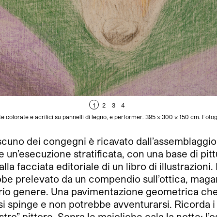
1
2
3
4
ite colorate e acrilici su pannelli di legno, e performer. 395 x 300 x 150 cm. Fot
cuno dei congegni è ricavato dall’assemblaggio d
e un’esecuzione stratificata, con una base di pitt
lla facciata editoriale di un libro di illustrazioni.
rebbe prelevato da un compendio sull’ottica, mag
 vario genere. Una pavimentazione geometrica c
 spinge e non potrebbe avventurarsi. Ricorda i pa
ro” pittore. Sopra le maioliche cala la notte: l’o