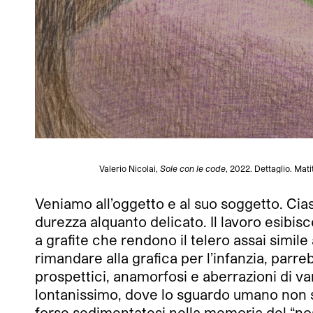
Valerio Nicolai,
Sole con le code
, 2022. Dettaglio. Mat
Veniamo all’oggetto e al suo soggetto. Cias
durezza alquanto delicato. Il lavoro esibisc
a grafite che rendono il telero assai simile a
rimandare alla grafica per l’infanzia, par
prospettici, anamorfosi e aberrazioni di
lontanissimo, dove lo sguardo umano non si
forse sedimentatesi nella memoria del “nost