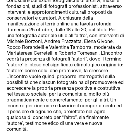
conoscere collezioni fotografiche di archivi, musei e
fondazioni, studi di fotografi professionisti, attraverso
interventi e approfondimenti culturali proposti da
conservatori e curatori. A chiusura della
manifestazione si terrà online una tavola rotonda,
domenica 25 ottobre, dalle 18 alle 20, dal titolo Per
una fotografia autoriale utile all’”altro”, con interventi di
Michele Borzoni, Andrea Frazzetta, Elena Givone,
Rocco Rorandelli e Valentina Tamborra, moderata da
Mariateresa Cerretelli e Roberto Tomesani. L’incontro
vedrà la presenza di fotografi “autori”, dove il termine
“autore” è inteso nel significato etimologico originario:
“autore” come colui che promuove, fa crescere.
L’incontro vuole quindi proporre interrogativi sulla
possibilità che ciascun fotografo ha di promuovere ed
accrescere la propria presenza positiva e costruttiva
nel tessuto sociale, per la comunità e, molto più
pragmaticamente e concretamente, per gli altri. Un
incontro per ricercare e favorire il comportamento ed
il pensiero di ognuno che, proiettato nell’agire
qualcosa di concreto per “l’altro”, sia finalmente
“autore”, testimone etico di una vera e nuova
comunità.