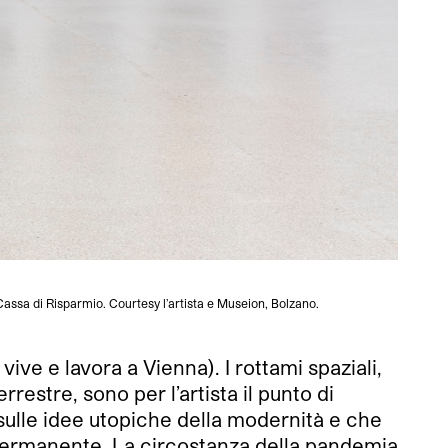
ssa di Risparmio. Courtesy l’artista e Museion, Bolzano.
Soni
ve e lavora a Vienna). I rottami spaziali,
rrestre, sono per l’artista il punto di
sulle idee utopiche della modernità e che
si permanente. La circostanza della pandemia