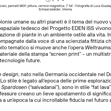
cciaio, pannelli MDF, pittura, vernice magnetica. 7’ 54’’. Fotografia di Luca Guad
Schwarzwälder, Vienna.
colonie umane su altri pianeti è il tema del nuovo
rospaziale tedesco del Progetto EDEN ISS vivono i
azione di piante in un ambiente ostile alla vita. In
mpagnate dalla voce di una scienziata fittizia che
mbito tematico si muove anche l’opera
Weltraums
materiale della stampa “screen print” – un multistr
 tecnologie future.
e
design
, nato nella Germania occidentale nel Dop
o stile è legato all’epoca delle prime esplorazioni
e
Spardosen
(“salvadanai”), sono in stile “fat lava
i fessure creano un lieve spostamento di significa
un’epoca la cui incrollabile fiducia nel futuro a