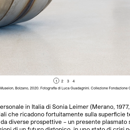
1
2
3
4
Museion, Bolzano, 2020. Fotografia di Luca Guadagnini. Collezione Fondazione Ca
sonale in Italia di Sonia Leimer (Merano, 1977, vi
ziali che ricadono fortuitamente sulla superficie te
 da diverse prospettive – un presente plasmato 
sioni di un futuro distopico, in uno stato di cri