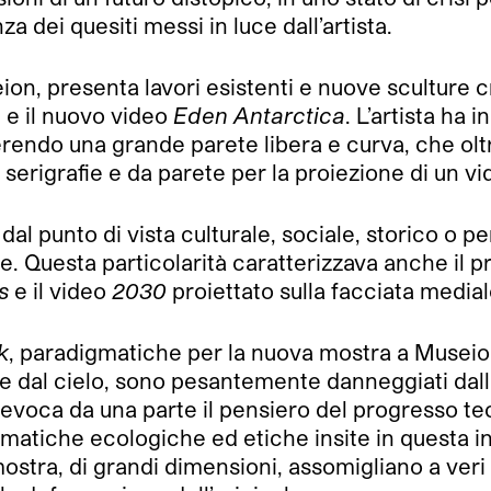
za dei quesiti messi in luce dall’artista.
ion, presenta lavori esistenti e nuove sculture 
e, e il nuovo video
Eden Antarctica
. L’artista ha 
erendo una grande parete libera e curva, che olt
i serigrafie e da parete per la proiezione di un vi
i dal punto di vista culturale, sociale, storico o p
e. Questa particolarità caratterizzava anche il pr
es
e il video
2030
proiettato sulla facciata medial
k
, paradigmatiche per la nuova mostra a Museion r
e dal cielo, sono pesantemente danneggiati dall’
dui evoca da una parte il pensiero del progresso t
blematiche ecologiche ed etiche insite in questa i
mostra, di grandi dimensioni, assomigliano a veri