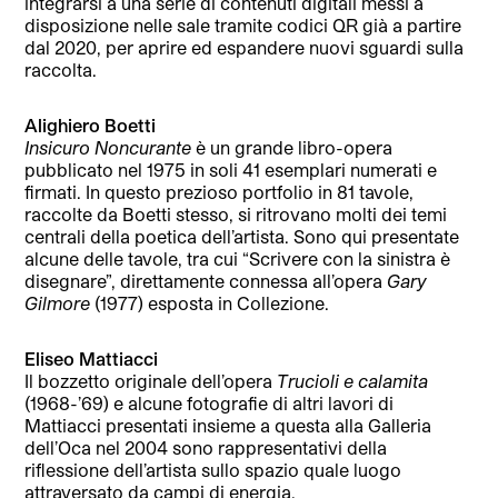
integrarsi a una serie di contenuti digitali messi a
disposizione nelle sale tramite codici QR già a partire
dal 2020, per aprire ed espandere nuovi sguardi sulla
raccolta.
Alighiero Boetti
Insicuro Noncurante
è un grande libro-opera
pubblicato nel 1975 in soli 41 esemplari numerati e
firmati. In questo prezioso portfolio in 81 tavole,
raccolte da Boetti stesso, si ritrovano molti dei temi
centrali della poetica dell’artista. Sono qui presentate
alcune delle tavole, tra cui “Scrivere con la sinistra è
disegnare”, direttamente connessa all’opera
Gary
Gilmore
(1977) esposta in Collezione.
Eliseo Mattiacci
Il bozzetto originale dell’opera
Trucioli e calamita
(1968-’69) e alcune fotografie di altri lavori di
Mattiacci presentati insieme a questa alla Galleria
dell’Oca nel 2004 sono rappresentativi della
riflessione dell’artista sullo spazio quale luogo
attraversato da campi di energia.