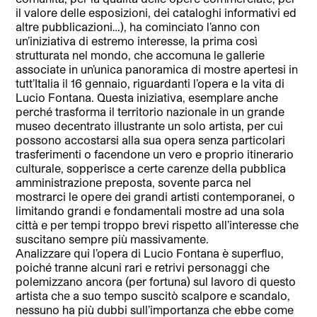
il valore delle esposizioni, dei cataloghi informativi ed
altre pubblicazioni…), ha cominciato l’anno con
un’iniziativa di estremo interesse, la prima così
strutturata nel mondo, che accomuna le gallerie
associate in un’unica panoramica di mostre apertesi in
tutt’Italia il 16 gennaio, riguardanti l’opera e la vita di
Lucio Fontana. Questa iniziativa, esemplare anche
perché trasforma il territorio nazionale in un grande
museo decentrato illustrante un solo artista, per cui
possono accostarsi alla sua opera senza particolari
trasferimenti o facendone un vero e proprio itinerario
culturale, sopperisce a certe carenze della pubblica
amministrazione preposta, sovente parca nel
mostrarci le opere dei grandi artisti contemporanei, o
limitando grandi e fondamentali mostre ad una sola
città e per tempi troppo brevi rispetto all’interesse che
suscitano sempre più massivamente.
Analizzare qui l’opera di Lucio Fontana è superfluo,
poiché tranne alcuni rari e retrivi personaggi che
polemizzano ancora (per fortuna) sul lavoro di questo
artista che a suo tempo suscitò scalpore e scandalo,
nessuno ha più dubbi sull’importanza che ebbe come