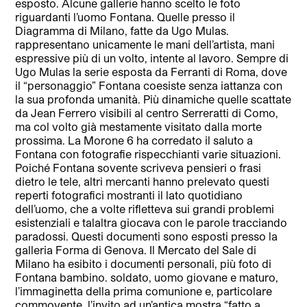
esposto. Alcune gallerie hanno scelto le foto
riguardanti l’uomo Fontana. Quelle presso il
Diagramma di Milano, fatte da Ugo Mulas.
rappresentano unicamente le mani dell’artista, mani
espressive più di un volto, intente al lavoro. Sempre di
Ugo Mulas la serie esposta da Ferranti di Roma, dove
il “personaggio” Fontana coesiste senza iattanza con
la sua profonda umanità. Più dinamiche quelle scattate
da Jean Ferrero visibili al centro Serreratti di Como,
ma col volto già mestamente visitato dalla morte
prossima. La Morone 6 ha corredato il saluto a
Fontana con fotografie rispecchianti varie situazioni.
Poiché Fontana sovente scriveva pensieri o frasi
dietro le tele, altri mercanti hanno prelevato questi
reperti fotografici mostranti il lato quotidiano
dell’uomo, che a volte rifletteva sui grandi problemi
esistenziali e talaltra giocava con le parole tracciando
paradossi. Questi documenti sono esposti presso la
galleria Forma di Genova. Il Mercato del Sale di
Milano ha esibito i documenti personali, più foto di
Fontana bambino. soldato, uomo giovane e maturo,
l’immaginetta della prima comunione e, particolare
commovente, l’invito ad un’antica mostra “fatto a