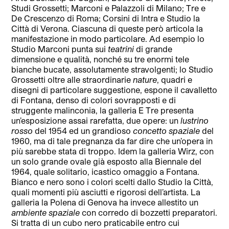
Studi Grossetti; Marconi e Palazzoli di Milano; Tre e
De Crescenzo di Roma; Corsini di Intra e Studio la
Città di Verona. Ciascuna di queste però articola la
manifestazione in modo particolare. Ad esempio lo
Studio Marconi punta sui
teatrini
di grande
dimensione e qualità, nonché su tre enormi tele
bianche bucate, assolutamente stravolgenti; lo Studio
Grossetti oltre alle straordinarie
nature
, quadri e
disegni di particolare suggestione, espone il cavalletto
di Fontana, denso di colori sovrapposti e di
struggente malinconia, la galleria E Tre presenta
un’esposizione assai rarefatta, due opere: un
lustrino
rosso
del 1954 ed un grandioso
concetto spaziale
del
1960, ma di tale pregnanza da far dire che un’opera in
più sarebbe stata di troppo. Idem la galleria Wirz, con
un solo grande ovale già esposto alla Biennale del
1964, quale solitario, icastico omaggio a Fontana.
Bianco e nero sono i colori scelti dallo Studio la Città,
quali momenti più asciutti e rigorosi dell’artista. La
galleria la Polena di Genova ha invece allestito un
ambiente spaziale
con corredo di bozzetti preparatori.
Si tratta di un cubo nero praticabile entro cui