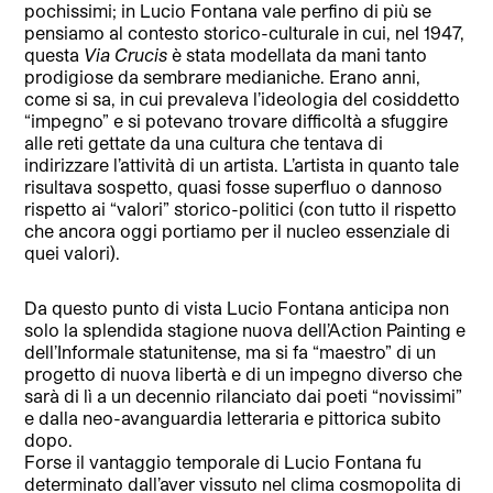
pochissimi; in Lucio Fontana vale perfino di più se
pensiamo al contesto storico-culturale in cui, nel 1947,
questa
Via Crucis
è stata modellata da mani tanto
prodigiose da sembrare medianiche. Erano anni,
come si sa, in cui prevaleva l’ideologia del cosiddetto
“impegno” e si potevano trovare difficoltà a sfuggire
alle reti gettate da una cultura che tentava di
indirizzare l’attività di un artista. L’artista in quanto tale
risultava sospetto, quasi fosse superfluo o dannoso
rispetto ai “valori” storico-politici (con tutto il rispetto
che ancora oggi portiamo per il nucleo essenziale di
quei valori).
Da questo punto di vista Lucio Fontana anticipa non
solo la splendida stagione nuova dell’Action Painting e
dell’Informale statunitense, ma si fa “maestro” di un
progetto di nuova libertà e di un impegno diverso che
sarà di lì a un decennio rilanciato dai poeti “novissimi”
e dalla neo-avanguardia letteraria e pittorica subito
dopo.
Forse il vantaggio temporale di Lucio Fontana fu
determinato dall’aver vissuto nel clima cosmopolita di