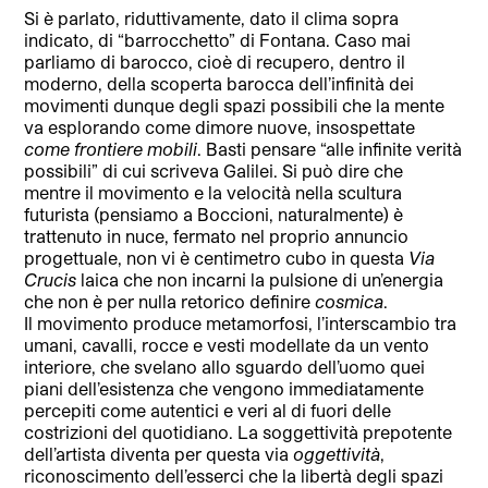
Si è parlato, riduttivamente, dato il clima sopra
indicato, di “barrocchetto” di Fontana. Caso mai
parliamo di barocco, cioè di recupero, dentro il
moderno, della scoperta barocca dell’infinità dei
movimenti dunque degli spazi possibili che la mente
va esplorando come dimore nuove, insospettate
come frontiere mobili
. Basti pensare “alle infinite verità
possibili” di cui scriveva Galilei. Si può dire che
mentre il movimento e la velocità nella scultura
futurista (pensiamo a Boccioni, naturalmente) è
trattenuto in nuce, fermato nel proprio annuncio
progettuale, non vi è centimetro cubo in questa
Via
Crucis
laica che non incarni la pulsione di un’energia
che non è per nulla retorico definire
cosmica
.
Il movimento produce metamorfosi, l’interscambio tra
umani, cavalli, rocce e vesti modellate da un vento
interiore, che svelano allo sguardo dell’uomo quei
piani dell’esistenza che vengono immediatamente
percepiti come autentici e veri al di fuori delle
costrizioni del quotidiano. La soggettività prepotente
dell’artista diventa per questa via
oggettività
,
riconoscimento dell’esserci che la libertà degli spazi