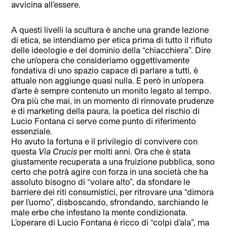
avvicina all’essere.
A questi livelli la scultura è anche una grande lezione
di etica, se intendiamo per etica prima di tutto il rifiuto
delle ideologie e del dominio della “chiacchiera”. Dire
che un’opera che consideriamo oggettivamente
fondativa di uno spazio capace di parlare a tutti, è
attuale non aggiunge quasi nulla. E però in un’opera
d’arte è sempre contenuto un monito legato al tempo.
Ora più che mai, in un momento di rinnovate prudenze
e di marketing della paura, la poetica del rischio di
Lucio Fontana ci serve come punto di riferimento
essenziale.
Ho avuto la fortuna e il privilegio di convivere con
questa
Via Crucis
per molti anni. Ora che è stata
giustamente recuperata a una fruizione pubblica, sono
certo che potrà agire con forza in una società che ha
assoluto bisogno di “volare alto”, da sfondare le
barriere dei riti consumistici, per ritrovare una “dimora
per l’uomo”, disboscando, sfrondando, sarchiando le
male erbe che infestano la mente condizionata.
L’operare di Lucio Fontana è ricco di “colpi d’ala”, ma