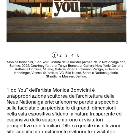
1
2
3
4
5
Monica Bonvicini, “I do You”. Veduta della mostra presso Neue Nationalgalerie,
Berlino, 2022. Courtesy l’artista; Tanya Bonakdar Gallery, New York; Galleria
Nat
Raffaella Cortese, Milano; Galerie Peter Kilchmann, Zurigo; e Galerie
Yo
Krinzinger, Vienna. © l’artista; VG-Bild Kunst, Bonn; e Nationalgalerie,
Gal
Staatliche Museen, Berlino.
“I do You” dell’artista Monica Bonvicini è
un’appropriazione scultorea dell’architettura della
Neue Nationalgalerie: un’enorme parete a specchio
sulla facciata e un piedistallo di grandi dimensioni
nella sala espositiva sfidano la natura trasparente ed
espansiva dello spazio e aprono ai visitatori
prospettive non familiari. Oltre a queste installazioni
site-specific appositamente sviluppate, i visitatori