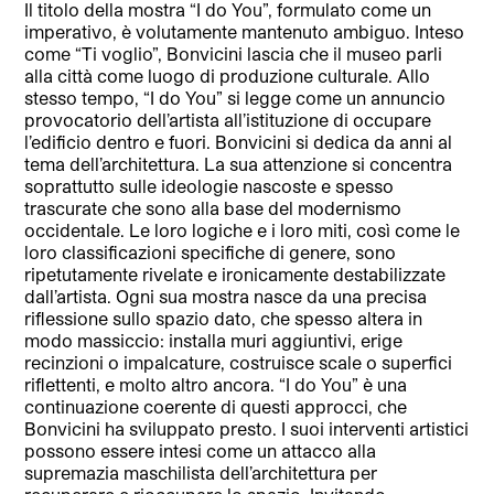
Il titolo della mostra “I do You”, formulato come un
imperativo, è volutamente mantenuto ambiguo. Inteso
come “Ti voglio”, Bonvicini lascia che il museo parli
alla città come luogo di produzione culturale. Allo
stesso tempo, “I do You” si legge come un annuncio
provocatorio dell’artista all’istituzione di occupare
l’edificio dentro e fuori. Bonvicini si dedica da anni al
tema dell’architettura. La sua attenzione si concentra
soprattutto sulle ideologie nascoste e spesso
trascurate che sono alla base del modernismo
occidentale. Le loro logiche e i loro miti, così come le
loro classificazioni specifiche di genere, sono
ripetutamente rivelate e ironicamente destabilizzate
dall’artista. Ogni sua mostra nasce da una precisa
riflessione sullo spazio dato, che spesso altera in
modo massiccio: installa muri aggiuntivi, erige
recinzioni o impalcature, costruisce scale o superfici
riflettenti, e molto altro ancora. “I do You” è una
continuazione coerente di questi approcci, che
Bonvicini ha sviluppato presto. I suoi interventi artistici
possono essere intesi come un attacco alla
supremazia maschilista dell’architettura per