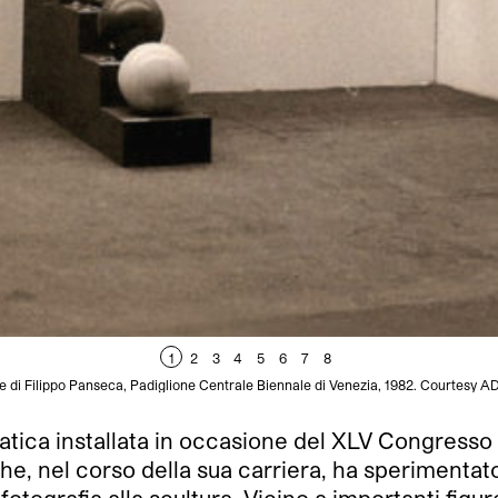
1
2
3
4
5
6
7
8
e di Filippo Panseca, Padiglione Centrale Biennale di Venezia, 1982. Courtesy 
atica installata in occasione del XLV Congresso 
che, nel corso della sua carriera, ha sperimentato