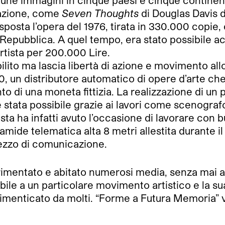
 immagini in cinque paesi e cinque continenti 
cazione, come
Seven Thoughts
di Douglas Davis 
posta l’opera del 1976, tirata in 330.000 copie,
pubblica. A quel tempo, era stato possibile acqu
rtista per 200.000 Lire.
lito ma lascia libertà di azione e movimento all
0, un distributore automatico di opere d’arte ch
mento di una moneta fittizia. La realizzazione di u
 stata possibile grazie ai lavori come scenografo
tista ha infatti avuto l’occasione di lavorare con
amide telematica alta 8 metri allestita durante i
ezzo di comunicazione.
perimentato e abitato numerosi media, senza ma
le a un particolare movimento artistico e la sua
e dimenticato da molti. “Forme a Futura Memoria”