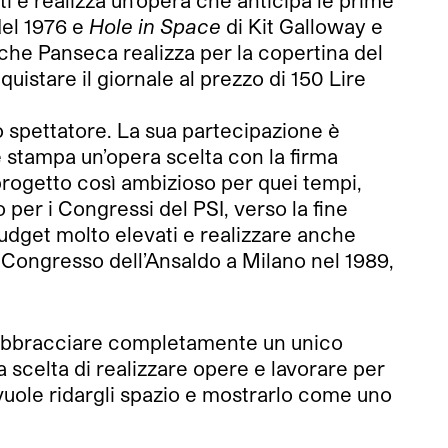
e realizza un’opera che anticipa le prime
del 1976 e
Hole in Space
di Kit Galloway e
 che Panseca realizza per la copertina del
istare il giornale al prezzo di 150 Lire
o spettatore. La sua partecipazione è
e stampa un’opera scelta con la firma
n progetto così ambizioso per quei tempi,
 per i Congressi del PSI, verso la fine
 budget molto elevati e realizzare anche
l Congresso dell’Ansaldo a Milano nel 1989,
i abbracciare completamente un unico
 scelta di realizzare opere e lavorare per
 vuole ridargli spazio e mostrarlo come uno