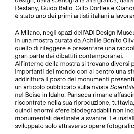
design, dalla scenografia alla grafica, dall
Restany, Guido Ballo, Gillo Dorfles e Giancar
è stato uno dei primi artisti italiani a lavor
A Milano, negli spazi dell’ADI Design Museu
in una mostra curata da Achille Bonito Oliv
quello di rileggere e presentare una raccol
gran parte dei dibattiti contemporanei.
All’interno della mostra si trovano diversi
importanti del mondo con al centro una sf
addirittura il posto dei monumenti presenti. 
un articolo pubblicato sulla rivista
Scientif
nel Boise in Idaho. Panseca rimane affascin
riscontrate nella sua riproduzione, tuttavia
quindi enormi sfere biodegradabili non inq
monumentali destinate a svanire. Le install
sviluppato solo attraverso opere fotografi