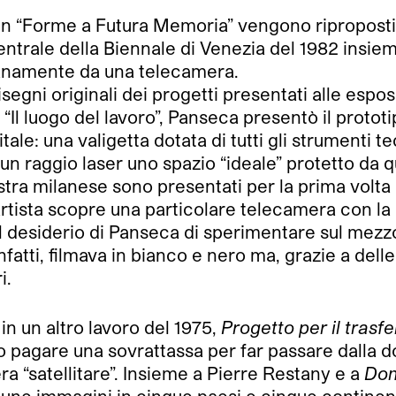
 in “Forme a Futura Memoria” vengono riproposti i 
ntrale della Biennale di Venezia del 1982 insieme
ianamente da una telecamera.
isegni originali dei progetti presentati alle espos
o “Il luogo del lavoro”, Panseca presentò il proto
ale: una valigetta dotata di tutti gli strumenti t
 un raggio laser uno spazio “ideale” protetto da q
ostra milanese sono presentati per la prima volta i 
artista scopre una particolare telecamera con la q
 Il desiderio di Panseca di sperimentare sul mezz
fatti, filmava in bianco e nero ma, grazie a dell
i.
in un altro lavoro del 1975,
Progetto per il tras
pagare una sovrattassa per far passare dalla do
era “satellitare”. Insieme a Pierre Restany e a
Do