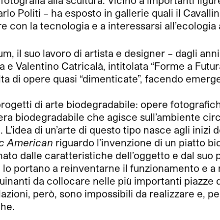
a fotografia alla scultura. Vicino a importanti fi
lo Politi – ha esposto in gallerie quali il Cavall
are con la tecnologia e a interessarsi all’ecologia 
m, il suo lavoro di artista e designer – dagli ann
a e Valentino Catricalà, intitolata “Forme a Futu
ta di opere quasi “dimenticate”, facendo emergere
 progetti di arte biodegradabile: opere fotograf
era biodegradabile che agisce sull’ambiente circ
L’idea di un’arte di questo tipo nasce agli inizi de
ic American
riguardo l’invenzione di un piatto bi
ato dalle caratteristiche dell’oggetto e dal suo
, lo portano a reinventarne il funzionamento e a r
uinanti da collocare nelle più importanti piazze
azioni, però, sono impossibili da realizzare e, pe
che.