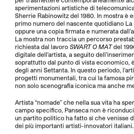
per trasmettere contemporaneamente alcune
sperimentazioni artistiche di telecomuni
Sherrie Rabinowitz del 1980. In mostra è es
primo numero del nascente quotidiano La Re
oppure una copia firmata e numerata dall’a
La mostra non traccia un percorso prestabi
richiesta dal lavoro
SWART O MAT
del 199
digitale dell’artista, a seguito dell’inseri
soprattutto dal punto di vista economico, è
degli anni Settanta. In questo periodo, l’ar
progetti monumentali, tra cui la famosa pir
non solo scenografia iconica ma anche m
Artista “nomade” che nella sua vita ha s
campo specifico, Panseca non è riconducibi
un partito politico ha fatto sì che veniss
dei più importanti artisti-innovatori italiani.