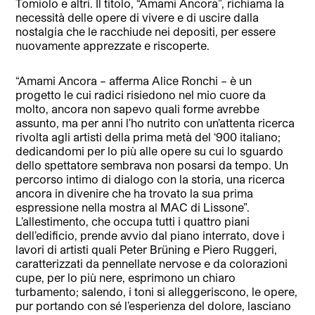
Tomiolo e altri. Il titolo, “Amami Ancora”, richiama la
necessità delle opere di vivere e di uscire dalla
nostalgia che le racchiude nei depositi, per essere
nuovamente apprezzate e riscoperte.
“Amami Ancora – afferma Alice Ronchi – è un
progetto le cui radici risiedono nel mio cuore da
molto, ancora non sapevo quali forme avrebbe
assunto, ma per anni l’ho nutrito con un’attenta ricerca
rivolta agli artisti della prima metà del ‘900 italiano;
dedicandomi per lo più alle opere su cui lo sguardo
dello spettatore sembrava non posarsi da tempo. Un
percorso intimo di dialogo con la storia, una ricerca
ancora in divenire che ha trovato la sua prima
espressione nella mostra al MAC di Lissone”.
L’allestimento, che occupa tutti i quattro piani
dell’edificio, prende avvio dal piano interrato, dove i
lavori di artisti quali Peter Brüning e Piero Ruggeri,
caratterizzati da pennellate nervose e da colorazioni
cupe, per lo più nere, esprimono un chiaro
turbamento; salendo, i toni si alleggeriscono, le opere,
pur portando con sé l’esperienza del dolore, lasciano