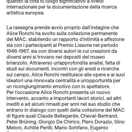
quando la città fu luogo significativo a livello
internazionale per la documentazione della ricerca
artistica europea.
La rassegna prende avvio proprio dall’indagine che
Alice Ronchi ha svolto sulla collezione permanente
del MAC, stabilendo un rapporto d’intimità e affezione
sia con i partecipanti al Premio Lissone nel periodo
1946-1967, sia con diversi autori le cui creazioni da
diversi anni si trovano nei depositi del museo
brianzolo. Attraverso un’approfondita analisi, fatta di
studi sui documenti, incontri con gli eredi e ricerche
sul campo, Alice Ronchi restituisce alle opere e ai suoi
ideatori una rinnovata centralità e un’opportunità per
un ricongiungimento emotivo con lo spettatore.
Per l’occasione Alice Ronchi presenta un nuovo
intervento, accanto a importanti lavori storici, ad altri
inediti e ad alcuni rimasti per anni nel suo studio che
entrano in dialogo con quelli della collezione del MAC
di figure quali Claude Bellegarde, Cheval-Bertrand,
Peter Brüning, Giorgio De Chirico, Piero Dorazio, Gino
Meloni, Achille Perilli, Mario Schifano, Eugenio