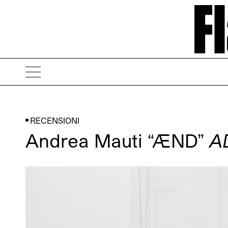
RECENSIONI
Andrea Mauti “ÆND”
A