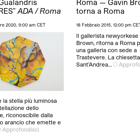
Gualandris
Roma — Gavin B
RES”
ADA / Roma
torna a Roma
e 2020, 9:00 am CET
18 Febbraio 2015, 12:00 pm CE
Il gallerista newyorkese
Brown, ritorna a Roma p
una galleria con sede a
Trastevere. La chiesetta
Sant’Andrea…
Approfo
 la stella più luminosa
tellazione dello
, riconoscibile dalla
so arancio che emette e
Approfondisci