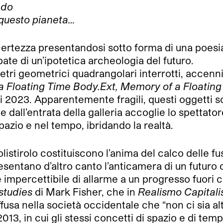
ndo
 questo pianeta…
ertezza presentandosi sotto forma di una poesia 
te di un’ipotetica archeologia del futuro.
i geometrici quadrangolari interrotti, accenni 
 Floating Time Body.Ext, Memory of a Floating
tti 2023. Apparentemente fragili, questi oggetti so
 dall’entrata della galleria accoglie lo spettat
pazio e nel tempo, ibridando la realtà.
stirolo costituiscono l’anima del calco delle fusion
resentano d’altro canto l’anticamera di un futur
impercettibile di allarme a un progresso fuori c
studies
di Mark Fisher, che in
Realismo Capitali
sa nella società occidentale che “non ci sia alte
 2013, in cui gli stessi concetti di spazio e di tem