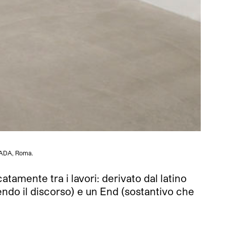
 ADA, Roma.
tamente tra i lavori: derivato dal latino
ndo il discorso) e un End (sostantivo che