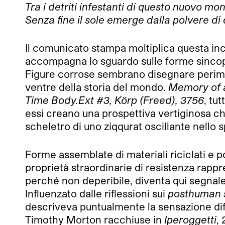
Tra i detriti infestanti di questo nuovo mo
Senza fine il sole emerge dalla polvere di
Il comunicato stampa moltiplica questa inc
accompagna lo sguardo sulle forme sincopa
Figure corrose sembrano disegnare perimetr
ventre della storia del mondo.
Memory of a
Time Body.Ext #3, Körp (Freed), 3756
, tu
essi creano una prospettiva vertiginosa che
scheletro di uno ziqqurat oscillante nello s
Forme assemblate di materiali riciclati e poli
proprietà straordinarie di resistenza rapp
perché non deperibile, diventa qui segnale 
Influenzato dalle riflessioni sui
posthuman 
descriveva puntualmente la sensazione diffu
Timothy Morton racchiuse in
Iperoggetti
,