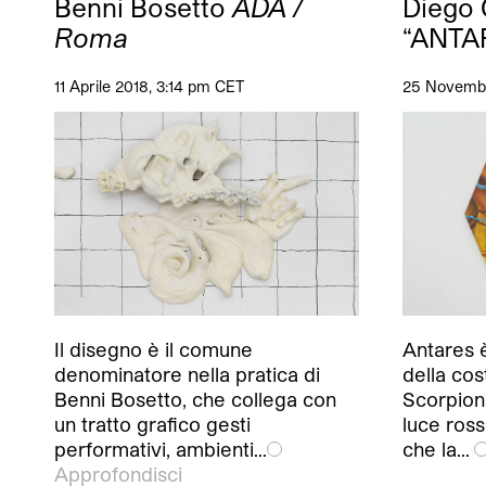
Benni Bosetto
ADA /
Diego 
Roma
“ANTA
11 Aprile 2018, 3:14 pm CET
25 Novembr
Antares è
Il disegno è il comune
della cos
denominatore nella pratica di
Scorpione
Benni Bosetto, che collega con
luce ros
un tratto grafico gesti
che la…
performativi, ambienti…
Approfondisci