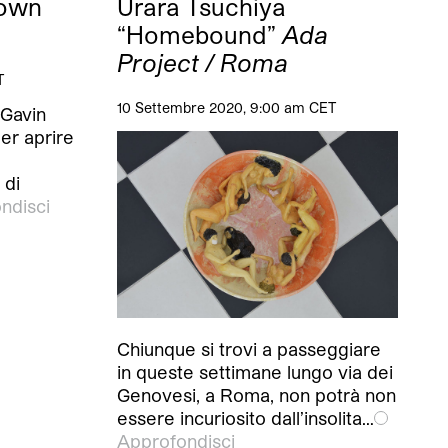
rown
Urara Tsuchiya
“Homebound”
Ada
Project / Roma
T
10 Settembre 2020, 9:00 am CET
 Gavin
er aprire
 di
ndisci
Chiunque si trovi a passeggiare
in queste settimane lungo via dei
Genovesi, a Roma, non potrà non
essere incuriosito dall’insolita…
Approfondisci