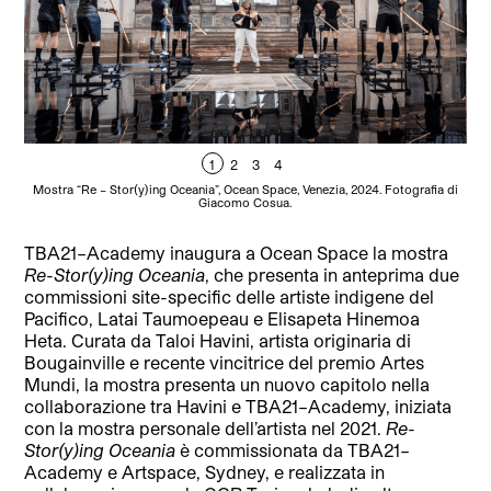
1
2
3
4
Mostra “Re – Stor(y)ing Oceania”, Ocean Space, Venezia, 2024. Fotografia di
Mo
Giacomo Cosua.
TBA21–Academy inaugura a Ocean Space la mostra
Re-Stor(y)ing Oceania
, che presenta in anteprima due
commissioni site-specific delle artiste indigene del
Pacifico, Latai Taumoepeau e Elisapeta Hinemoa
Heta. Curata da Taloi Havini, artista originaria di
Bougainville e recente vincitrice del premio Artes
Mundi, la mostra presenta un nuovo capitolo nella
collaborazione tra Havini e TBA21–Academy, iniziata
con la mostra personale dell’artista nel 2021.
Re-
Stor(y)ing Oceania
è commissionata da TBA21–
Academy e Artspace, Sydney, e realizzata in