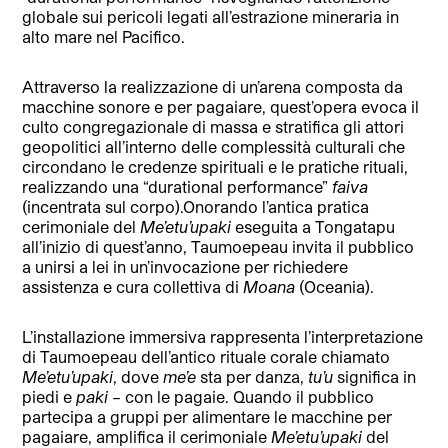
globale sui pericoli legati all’estrazione mineraria in
alto mare nel Pacifico.
Attraverso la realizzazione di un’arena composta da
macchine sonore e per pagaiare, quest’opera evoca il
culto congregazionale di massa e stratifica gli attori
geopolitici all’interno delle complessità culturali che
circondano le credenze spirituali e le pratiche rituali,
realizzando una “durational performance”
faiva
(incentrata sul corpo).Onorando l’antica pratica
cerimoniale del
Me’etu’upaki
eseguita a Tongatapu
all’inizio di quest’anno, Taumoepeau invita il pubblico
a unirsi a lei in un’invocazione per richiedere
assistenza e cura collettiva di
Moana
(Oceania).
L’installazione immersiva rappresenta l’interpretazione
di Taumoepeau dell’antico rituale corale chiamato
Me’etu’upaki
, dove
me’e
sta per danza,
tu’u
significa in
piedi e
paki
– con le pagaie. Quando il pubblico
partecipa a gruppi per alimentare le macchine per
pagaiare, amplifica il cerimoniale
Me’etu’upaki
del