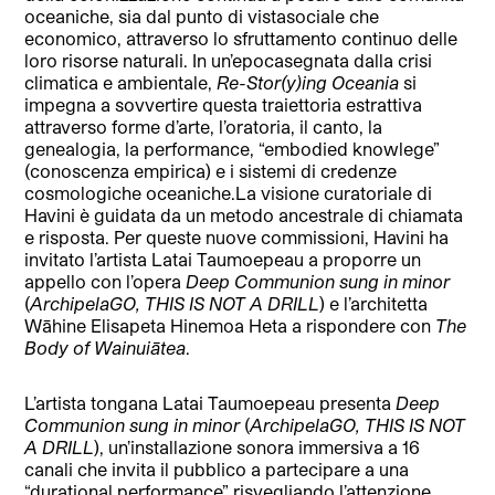
oceaniche, sia dal punto di vistasociale che
economico, attraverso lo sfruttamento continuo delle
loro risorse naturali. In un’epocasegnata dalla crisi
climatica e ambientale,
Re-Stor(y)ing Oceania
si
impegna a sovvertire questa traiettoria estrattiva
attraverso forme d’arte, l’oratoria, il canto, la
genealogia, la performance, “embodied knowlege”
(conoscenza empirica) e i sistemi di credenze
cosmologiche oceaniche.La visione curatoriale di
Havini è guidata da un metodo ancestrale di chiamata
e risposta. Per queste nuove commissioni, Havini ha
invitato l’artista Latai Taumoepeau a proporre un
appello con l’opera
Deep Communion sung in minor
(
ArchipelaGO, THIS IS NOT A DRILL
) e l’architetta
Wāhine Elisapeta Hinemoa Heta a rispondere con
The
Body of Wainuiātea
.
L’artista tongana Latai Taumoepeau presenta
Deep
Communion sung in minor
(
ArchipelaGO, THIS IS NOT
A DRILL
), un’installazione sonora immersiva a 16
canali che invita il pubblico a partecipare a una
“durational performance” risvegliando l’attenzione