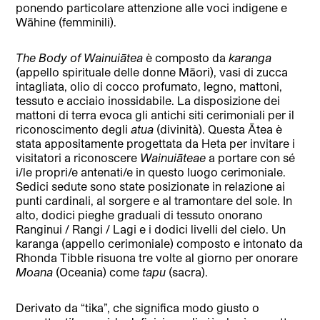
ponendo particolare attenzione alle voci indigene e
Wāhine (femminili).
The Body of Wainuiātea
è composto da
karanga
(appello spirituale delle donne Māori), vasi di zucca
intagliata, olio di cocco profumato, legno, mattoni,
tessuto e acciaio inossidabile. La disposizione dei
mattoni di terra evoca gli antichi siti cerimoniali per il
riconoscimento degli
atua
(divinità). Questa Ātea è
stata appositamente progettata da Heta per invitare i
visitatori a riconoscere
Wainuiāteae
a portare con sé
i/le propri/e antenati/e in questo luogo cerimoniale.
Sedici sedute sono state posizionate in relazione ai
punti cardinali, al sorgere e al tramontare del sole. In
alto, dodici pieghe graduali di tessuto onorano
Ranginui / Rangi / Lagi e i dodici livelli del cielo. Un
karanga (appello cerimoniale) composto e intonato da
Rhonda Tibble risuona tre volte al giorno per onorare
Moana
(Oceania) come
tapu
(sacra).
Derivato da “tika”, che significa modo giusto o