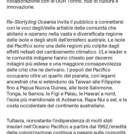
collaborazione con le OGR Torino, hub di cultura e
innovazione.
Re-Stor(y)ing Oceania
invita il pubblico a connettersi
con le voci degli/delle artisti/e delle comunità che
abitano e operano nella vasta e diversificata regione
delle isole e degli atolli dell’emisfero australe. Le isole
del Pacifico sono una delle regioni più colpite dagli
effetti nefasti del cambiamento climatico. I/Le leader e
le comunità indigene hanno chiesto per decenni
indagini più estese e una maggiore consapevolezza
delle crisi che ne derivano. I popoli del Pacifico
occupano oltre un quarto del pianeta, con legami
ancestrali che si estendono da Taiwan alle Filippine
fino a Papua Nuova Guinea, alle Isole Salomone,
Tonga, le Samoa, le Figi e Palau, le Hawaii a nord,
l’isola più meridionale di Aotearoa, Rapa Nui a est, e la
costa occidentale del continente australiano.
Tuttavia, nonostante l’indipendenza di molti stati
insulari nell’Oceano Pacifico a partire dal 1962,l’eredità
della colonizzazione continua a pesare sulle comunità