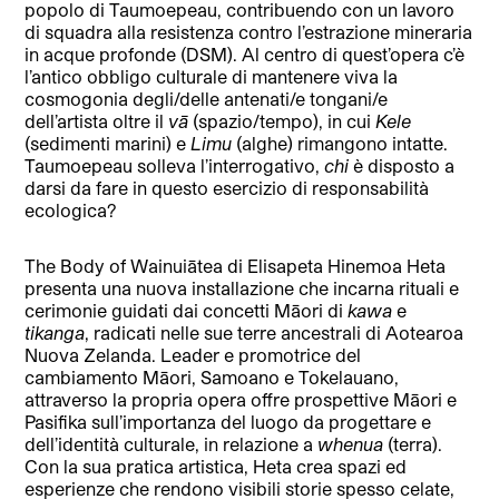
popolo di Taumoepeau, contribuendo con un lavoro
di squadra alla resistenza contro l’estrazione mineraria
in acque profonde (DSM). Al centro di quest’opera c’è
l’antico obbligo culturale di mantenere viva la
cosmogonia degli/delle antenati/e tongani/e
dell’artista oltre il
vā
(spazio/tempo), in cui
Kele
(sedimenti marini) e
Limu
(alghe) rimangono intatte.
Taumoepeau solleva l’interrogativo,
chi
è disposto a
darsi da fare in questo esercizio di responsabilità
ecologica?
The Body of Wainuiātea di Elisapeta Hinemoa Heta
presenta una nuova installazione che incarna rituali e
cerimonie guidati dai concetti Māori di
kawa
e
tikanga
, radicati nelle sue terre ancestrali di Aotearoa
Nuova Zelanda. Leader e promotrice del
cambiamento Māori, Samoano e Tokelauano,
attraverso la propria opera offre prospettive Māori e
Pasifika sull’importanza del luogo da progettare e
dell’identità culturale, in relazione a
whenua
(terra).
Con la sua pratica artistica, Heta crea spazi ed
esperienze che rendono visibili storie spesso celate,