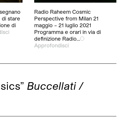
insegnano
Radio Raheem Cosmic
 di stare
Perspective from Milan 21
ione di
maggio – 21 luglio 2021
isci
Programma e orari in via di
definizione Radio…
Approfondisci
ssics”
Buccellati /