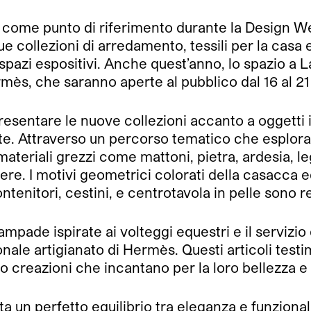
 come punto di riferimento durante la Design Wee
ue collezioni di arredamento, tessili per la casa 
i spazi espositivi. Anche quest’anno, lo spazio a
ès, che saranno aperte al pubblico dal 16 al 21 
resentare le nuove collezioni accanto a oggetti 
e. Attraverso un percorso tematico che esplora i
eriali grezzi come mattoni, pietra, ardesia, le
ere. I motivi geometrici colorati della casacca e
ontenitori, cestini, e centrotavola in pelle sono r
pade ispirate ai volteggi equestri e il servizio 
onale artigianato di Hermès. Questi articoli tes
 creazioni che incantano per la loro bellezza e
n perfetto equilibrio tra eleganza e funzionalità