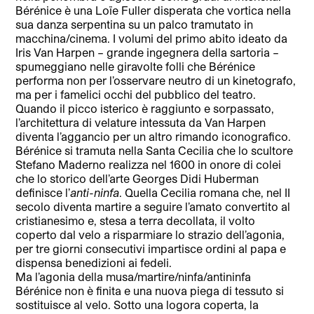
Bérénice è una Loïe Fuller disperata che vortica nella
sua danza serpentina su un palco tramutato in
macchina/cinema. I volumi del primo abito ideato da
Iris Van Harpen – grande ingegnera della sartoria –
spumeggiano nelle giravolte folli che Bérénice
performa non per l’osservare neutro di un kinetografo,
ma per i famelici occhi del pubblico del teatro.
Quando il picco isterico è raggiunto e sorpassato,
l’architettura di velature intessuta da Van Harpen
diventa l’aggancio per un altro rimando iconografico.
Bérénice si tramuta nella Santa Cecilia che lo scultore
Stefano Maderno realizza nel 1600 in onore di colei
che lo storico dell’arte Georges Didi Huberman
definisce l’
anti-ninfa
. Quella Cecilia romana che, nel II
secolo diventa martire a seguire l’amato convertito al
cristianesimo e, stesa a terra decollata, il volto
coperto dal velo a risparmiare lo strazio dell’agonia,
per tre giorni consecutivi impartisce ordini al papa e
dispensa benedizioni ai fedeli.
Ma l’agonia della musa/martire/ninfa/antininfa
Bérénice non è finita e una nuova piega di tessuto si
sostituisce al velo. Sotto una logora coperta, la