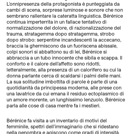
L’onnipresenza della protagonista è punteggiata da
cambi di scena, sorprese luminose e sonore che non
sembrano rallentare la cateratta linguistica. Bérénice
continua imperterrita in un fallace tentativo di
normalizzazione del dolore, di razionalizzazione del
trauma, stratagemma dopo stratagemma, strobo
dopo strobo: serpentine incandescenti la accecano,
braccia la ghermiscono da un fuoriscena abissale,
colpi sonori si abbattono su di lei, Bérénice si
abbraccia a un tubo innocente che sibila e scappa. Il
conforto e il calore dell’affetto sono ridotti,
letteralmente, alla presenza di un calorifero su cui la
donna parlante cerca di scaldarsi i palmi delle mani.
La sua solitudine imbottita di parole è parte di una
quotidianità da principessa moderna, alle prese con
una lavatrice da cui emana il residuo ectoplasmico di
un amore morente, un lunghissimo lenzuolo. Bérénice
parla alle cose di casa mentre fa i mestieri.
Bérénice fa visita a un inventario di motivi del
femminile, spettri dell’immaginario che si ridestano
nella penombra e agiscono come gradi di intensità.