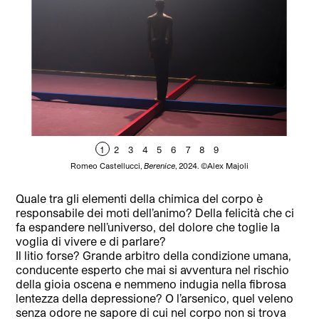
1
2
3
4
5
6
7
8
9
Romeo Castellucci,
Berenice
, 2024. ©Alex Majoli
Quale tra gli elementi della chimica del corpo è
responsabile dei moti dell’animo? Della felicità che ci
fa espandere nell’universo, del dolore che toglie la
voglia di vivere e di parlare?
Il litio forse? Grande arbitro della condizione umana,
conducente esperto che mai si avventura nel rischio
della gioia oscena e nemmeno indugia nella fibrosa
lentezza della depressione? O l’arsenico, quel veleno
senza odore ne sapore di cui nel corpo non si trova