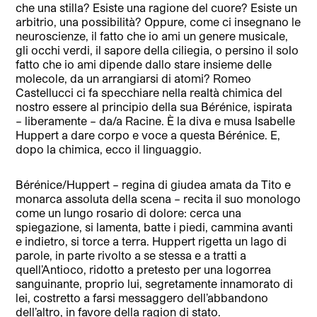
che una stilla? Esiste una ragione del cuore? Esiste un
arbitrio, una possibilità? Oppure, come ci insegnano le
neuroscienze, il fatto che io ami un genere musicale,
gli occhi verdi, il sapore della ciliegia, o persino il solo
fatto che io ami dipende dallo stare insieme delle
molecole, da un arrangiarsi di atomi? Romeo
Castellucci ci fa specchiare nella realtà chimica del
nostro essere al principio della sua Bérénice, ispirata
– liberamente – da/a Racine. È la diva e musa Isabelle
Huppert a dare corpo e voce a questa Bérénice. E,
dopo la chimica, ecco il linguaggio.
Bérénice/Huppert – regina di giudea amata da Tito e
monarca assoluta della scena – recita il suo monologo
come un lungo rosario di dolore: cerca una
spiegazione, si lamenta, batte i piedi, cammina avanti
e indietro, si torce a terra. Huppert rigetta un lago di
parole, in parte rivolto a se stessa e a tratti a
quell’Antioco, ridotto a pretesto per una logorrea
sanguinante, proprio lui, segretamente innamorato di
lei, costretto a farsi messaggero dell’abbandono
dell’altro, in favore della ragion di stato.