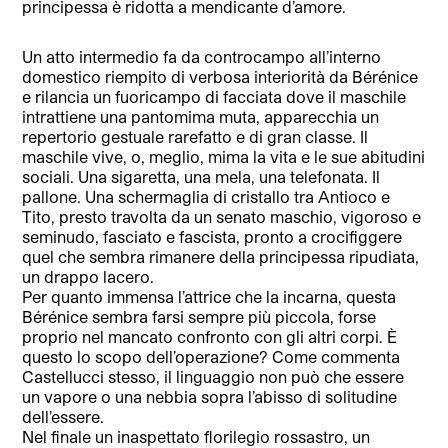
principessa è ridotta a mendicante d’amore.
Un atto intermedio fa da controcampo all’interno
domestico riempito di verbosa interiorità da Bérénice
e rilancia un fuoricampo di facciata dove il maschile
intrattiene una pantomima muta, apparecchia un
repertorio gestuale rarefatto e di gran classe. Il
maschile vive, o, meglio, mima la vita e le sue abitudini
sociali. Una sigaretta, una mela, una telefonata. Il
pallone. Una schermaglia di cristallo tra Antioco e
Tito, presto travolta da un senato maschio, vigoroso e
seminudo, fasciato e fascista, pronto a crocifiggere
quel che sembra rimanere della principessa ripudiata,
un drappo lacero.
Per quanto immensa l’attrice che la incarna, questa
Bérénice sembra farsi sempre più piccola, forse
proprio nel mancato confronto con gli altri corpi. È
questo lo scopo dell’operazione? Come commenta
Castellucci stesso, il linguaggio non può che essere
un vapore o una nebbia sopra l’abisso di solitudine
dell’essere.
Nel finale un inaspettato florilegio rossastro, un