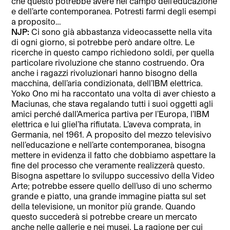
che questo potrebbe avere nel campo dell’educazione
e dell’arte contemporanea. Potresti farmi degli esempi
a proposito…
NJP:
Ci sono già abbastanza videocassette nella vita
di ogni giorno, si potrebbe però andare oltre. Le
ricerche in questo campo richiedono soldi, per quella
particolare rivoluzione che stanno costruendo. Ora
anche i ragazzi rivoluzionari hanno bisogno della
macchina, dell’aria condizionata, dell’IBM elettrica.
Yoko Ono mi ha raccontato una volta di aver chiesto a
Maciunas, che stava regalando tutti i suoi oggetti agli
amici perché dall’America partiva per l’Europa, l’IBM
elettrica e lui gliel’ha rifiutata. L’aveva comprata, in
Germania, nel 1961. A proposito del mezzo televisivo
nell’educazione e nell’arte contemporanea, bisogna
mettere in evidenza il fatto che dobbiamo aspettare la
fine del processo che veramente realizzerà questo.
Bisogna aspettare lo sviluppo successivo della Video
Arte; potrebbe essere quello dell’uso di uno schermo
grande e piatto, una grande immagine piatta sul set
della televisione, un monitor più grande. Quando
questo succederà si potrebbe creare un mercato
anche nelle gallerie e nei musei. La ragione per cui