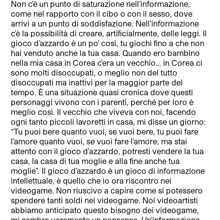
Non c’è un punto di saturazione nell’informazione,
come nel rapporto con il cibo o con il sesso, dove
arrivi a un punto di soddisfazione. Nell’informazione
c’è la possibilità di creare, artiﬁcialmente, delle leggi. Il
gioco d’azzardo è un po’ così, tu giochi ﬁno a che non
hai venduto anche la tua casa. Quando ero bambino
nella mia casa in Corea c’era un vecchio… in Corea ci
sono molti disoccupati, o meglio non del tutto
disoccupati ma inattivi per la maggior parte del
tempo. È una situazione quasi cronica dove questi
personaggi vivono con i parenti, perché per loro è
meglio così. Il vecchio che viveva con noi, facendo
ogni tanto piccoli lavoretti in casa, mi disse un giorno:
“Tu puoi bere quanto vuoi, se vuoi bere, tu puoi fare
l’amore quanto vuoi, se vuoi fare l’amore, ma stai
attento con il gioco d’azzardo, potresti vendere la tua
casa, la casa di tua moglie e alla ﬁne anche tua
moglie”. Il gioco d’azzardo è un gioco di informazione
intellettuale, è quello che io ora riscontro nei
videogame. Non riuscivo a capire come si potessero
spendere tanti soldi nei videogame. Noi videoartisti
abbiamo anticipato questo bisogno dei videogame,
mi sembra veramente un nonsense. Un’informazione