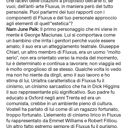
che facevi delle citazioni a proposito dell’arte o, se
vuoi, dell’anti-arte Fluxus, in maniera però del tutto
personale. Puoi parlarmi dei tuoi rapporti con i
componenti di Fluxus e del tuo personale approccio
agli elementi di quell’“estetica”?
Nam June Paik:
Il primo personaggio che mi viene in
mente è George Maciunas. Lui si comportava come
un bambino che irrita i genitori perché vuole essere
amato; il suo era un atteggiamento teatrale. Giuseppe
Chiari, un altro membro di Fluxus, era un uomo “molto
serio”, non era orientato verso la moda del momento,
lui è determinato e continua a lavorare; non viaggia ed
è molto orgoglioso di se stesso. Qualche volta lo vedo
ma non ho niente da dirgli, amo il suo lavoro e ho
stima di lui. Un’altra caratteristica di Fluxus fu il
cinismo, un cinismo sarcastico che ha in Dick Higgins
il suo rappresentante più signiﬁcativo. Suo padre fu
educato a Oxford negli anni Trenta ed era un
comunista, crebbe in un ambiente pieno di cultura.
Vostell ha parlato di lui come di un ragazzo fortunato,
troppo fortunato. L’elemento di cinismo lirico in Fluxus
fu rappresentato da Emmet Williams e Robert Filliou.
Un altro fatto estremo sempre di Fluxus fu il purismo,