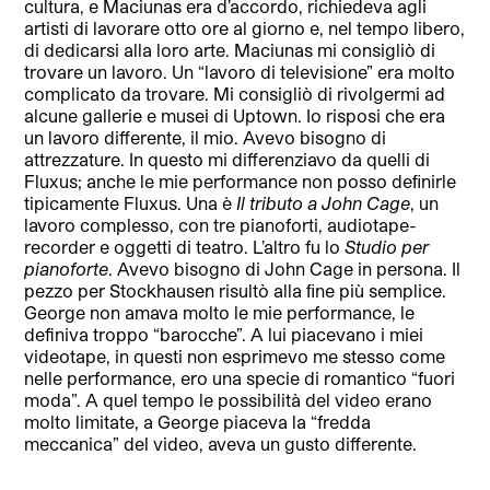
cultura, e Maciunas era d’accordo, richiedeva agli
artisti di lavorare otto ore al giorno e, nel tempo libero,
di dedicarsi alla loro arte. Maciunas mi consigliò di
trovare un lavoro. Un “lavoro di televisione” era molto
complicato da trovare. Mi consigliò di rivolgermi ad
alcune gallerie e musei di Uptown. Io risposi che era
un lavoro differente, il mio. Avevo bisogno di
attrezzature. In questo mi differenziavo da quelli di
Fluxus; anche le mie performance non posso deﬁnirle
tipicamente Fluxus. Una è
Il tributo a John Cage
, un
lavoro complesso, con tre pianoforti, audiotape-
recorder e oggetti di teatro. L’altro fu lo
Studio per
pianoforte
. Avevo bisogno di John Cage in persona. Il
pezzo per Stockhausen risultò alla ﬁne più semplice.
George non amava molto le mie performance, le
definiva troppo “barocche”. A lui piacevano i miei
videotape, in questi non esprimevo me stesso come
nelle performance, ero una specie di romantico “fuori
moda”. A quel tempo le possibilità del video erano
molto limitate, a George piaceva la “fredda
meccanica” del video, aveva un gusto differente.