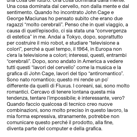
Una cosa dominata dal cervello, non dalla mente e dal
sentimento. Quando ho incontrato John Cage e
George Maciunas ho pensato subito che erano due
ragazzi “molto cerebrali”. Penso che in quel viaggio, a
causa di quell’episodio, ci sia stata una “convergenza
di estetica” in me. Andai a Tokyo, dopo, soprattutto
per costruire il mio robot, e studiare “televisione a
colori”, perché a quel tempo, il 1964, in Europa non
c’era la televisione a colori; interessi, questi, entrambi
“cerebrali”. Dopo, sono andato in America a vedere
tutti questi “lavori del cervello” come la musica e la
graﬁca di John Cage, lavori del tipo “antiromantico”.
Sono nato romantico; questo mi rende un po’
differente da quelli di Fluxus. I coreani, sai, sono molto
romantici. Cercavo di tenere lontana questa mia
tendenza, tentare l’impossibile; è interessante, vero?
Quando faccio qualcosa di tecnico creo nuove
combinazioni, sono molto preciso in questo lavoro, la
mia forma espressiva, stranamente, potrebbe non
comunicare questo perché il prodotto, alla ﬁne,
diventa parte del computer e della graﬁca.