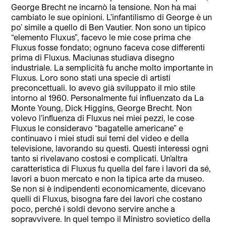
George Brecht ne incarnò la tensione. Non ha mai
cambiato le sue opinioni. L’infantilismo di George è un
po’ simile a quello di Ben Vautier. Non sono un tipico
“elemento Fluxus”, facevo le mie cose prima che
Fluxus fosse fondato; ognuno faceva cose differenti
prima di Fluxus. Maciunas studiava disegno
industriale. La semplicità fu anche molto importante in
Fluxus. Loro sono stati una specie di artisti
preconcettuali. Io avevo già sviluppato il mio stile
intorno al 1960. Personalmente fui influenzato da La
Monte Young, Dick Higgins, George Brecht. Non
volevo l’inﬂuenza di Fluxus nei miei pezzi, le cose
Fluxus le consideravo “bagatelle americane” e
continuavo i miei studi sui temi del video e della
televisione, lavorando su questi. Questi interessi ogni
tanto si rivelavano costosi e complicati. Un’altra
caratteristica di Fluxus fu quella del fare i lavori da sé,
lavori a buon mercato e non la tipica arte da museo.
Se non si è indipendenti economicamente, dicevano
quelli di Fluxus, bisogna fare dei lavori che costano
poco, perché i soldi devono servire anche a
sopravvivere. In quel tempo il Ministro sovietico della