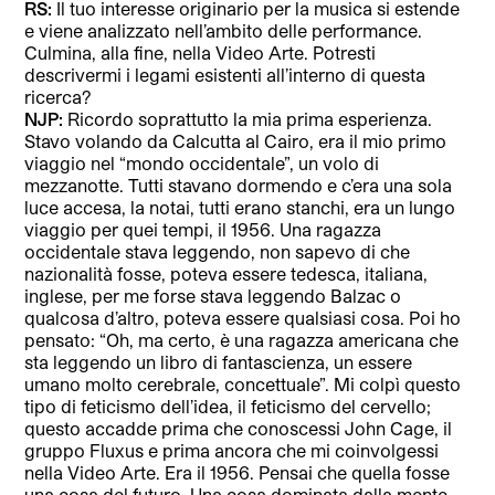
RS:
Il tuo interesse originario per la musica si estende
e viene analizzato nell’ambito delle performance.
Culmina, alla fine, nella Video Arte. Potresti
descrivermi i legami esistenti all’interno di questa
ricerca?
NJP:
Ricordo soprattutto la mia prima esperienza.
Stavo volando da Calcutta al Cairo, era il mio primo
viaggio nel “mondo occidentale”, un volo di
mezzanotte. Tutti stavano dormendo e c’era una sola
luce accesa, la notai, tutti erano stanchi, era un lungo
viaggio per quei tempi, il 1956. Una ragazza
occidentale stava leggendo, non sapevo di che
nazionalità fosse, poteva essere tedesca, italiana,
inglese, per me forse stava leggendo Balzac o
qualcosa d’altro, poteva essere qualsiasi cosa. Poi ho
pensato: “Oh, ma certo, è una ragazza americana che
sta leggendo un libro di fantascienza, un essere
umano molto cerebrale, concettuale”. Mi colpì questo
tipo di feticismo dell’idea, il feticismo del cervello;
questo accadde prima che conoscessi John Cage, il
gruppo Fluxus e prima ancora che mi coinvolgessi
nella Video Arte. Era il 1956. Pensai che quella fosse
una cosa del futuro. Una cosa dominata dalla mente.