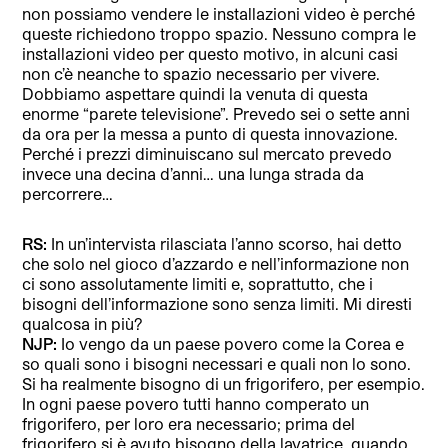
non possiamo vendere le installazioni video è perché
queste richiedono troppo spazio. Nessuno compra le
installazioni video per questo motivo, in alcuni casi
non c’è neanche to spazio necessario per vivere.
Dobbiamo aspettare quindi la venuta di questa
enorme “parete televisione”. Prevedo sei o sette anni
da ora per la messa a punto di questa innovazione.
Perché i prezzi diminuiscano sul mercato prevedo
invece una decina d’anni… una lunga strada da
percorrere…
RS:
In un’intervista rilasciata l’anno scorso, hai detto
che solo nel gioco d’azzardo e nell’informazione non
ci sono assolutamente limiti e, soprattutto, che i
bisogni dell’informazione sono senza limiti. Mi diresti
qualcosa in più?
NJP:
Io vengo da un paese povero come la Corea e
so quali sono i bisogni necessari e quali non lo sono.
Si ha realmente bisogno di un frigorifero, per esempio.
In ogni paese povero tutti hanno comperato un
frigorifero, per loro era necessario; prima del
frigorifero si è avuto bisogno della lavatrice, quando